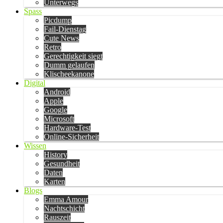
Unterwegs
Spass
Picdump
Fail-Dienstag
Cute News
Retro
Gerechtigkeit siegt
Dumm gelaufen
Klischeekanone
Digital
Android
Apple
Google
Microsoft
Hardware-Test
Online-Sicherheit
Wissen
History
Gesundheit
Daten
Karten
Blogs
Emma Amour
Nachtschicht
Rauszeit