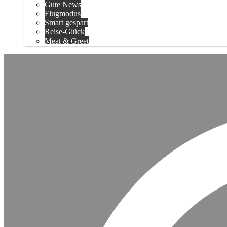
Gute News
Flugmodus
Smart gespart
Reise-Glück
Meat & Greet