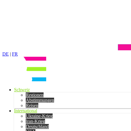
DE
|
FR
Schweiz
Regionen
Abstimmungen
Reisen
International
Ukraine-Krieg
Iran-Krieg
Deutschland