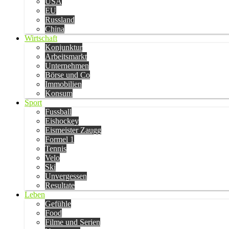
USA
EU
Russland
China
Wirtschaft
Konjunktur
Arbeitsmarkt
Unternehmen
Börse und Co
Immobilien
Konsum
Sport
Fussball
Eishockey
Eismeister Zaugg
Formel 1
Tennis
Velo
Ski
Unvergessen
Resultate
Leben
Gefühle
Food
Filme und Serien