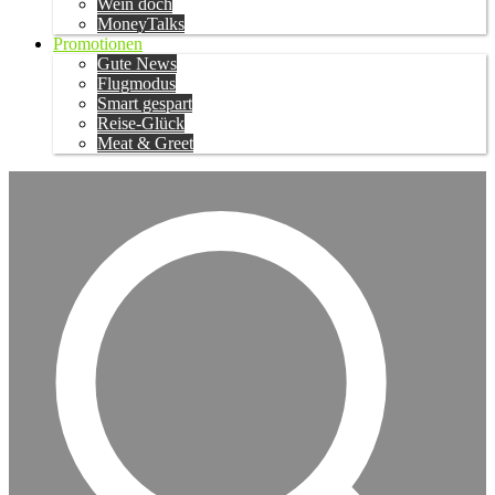
Wein doch
MoneyTalks
Promotionen
Gute News
Flugmodus
Smart gespart
Reise-Glück
Meat & Greet