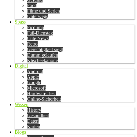
Food
Filme und Serien
Unterwegs
Spass
Picdump
Fail-Dienstag
Cute News
Retro
Gerechtigkeit siegt
Dumm gelaufen
Klischeekanone
Digital
Android
Apple
Google
Microsoft
Hardware-Test
Online-Sicherheit
Wissen
History
Gesundheit
Daten
Karten
Blogs