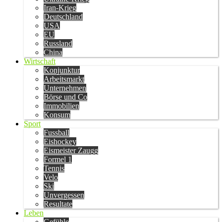
Iran-Krieg
Deutschland
USA
EU
Russland
China
Wirtschaft
Konjunktur
Arbeitsmarkt
Unternehmen
Börse und Co
Immobilien
Konsum
Sport
Fussball
Eishockey
Eismeister Zaugg
Formel 1
Tennis
Velo
Ski
Unvergessen
Resultate
Leben
Gefühle