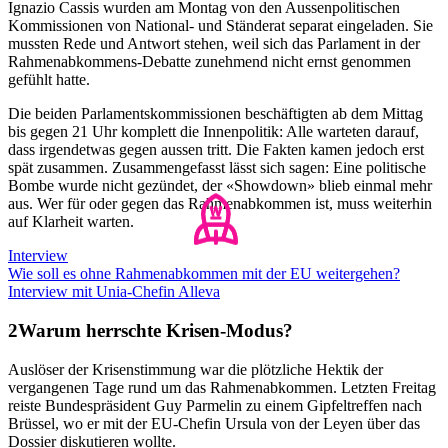
Ignazio Cassis wurden am Montag von den Aussenpolitischen
Kommissionen von National- und Ständerat separat eingeladen. Sie
mussten Rede und Antwort stehen, weil sich das Parlament in der
Rahmenabkommens-Debatte zunehmend nicht ernst genommen
gefühlt hatte.
Die beiden Parlamentskommissionen beschäftigten ab dem Mittag
bis gegen 21 Uhr komplett die Innenpolitik: Alle warteten darauf,
dass irgendetwas gegen aussen tritt. Die Fakten kamen jedoch erst
spät zusammen. Zusammengefasst lässt sich sagen: Eine politische
Bombe wurde nicht gezündet, der «Showdown» blieb einmal mehr
aus. Wer für oder gegen das Rahmenabkommen ist, muss weiterhin
auf Klarheit warten.
Interview
Wie soll es ohne Rahmenabkommen mit der EU weitergehen?
Interview mit Unia-Chefin Alleva
Warum herrschte Krisen-Modus?
Auslöser der Krisenstimmung war die plötzliche Hektik der
vergangenen Tage rund um das Rahmenabkommen. Letzten Freitag
reiste Bundespräsident Guy Parmelin zu einem Gipfeltreffen nach
Brüssel, wo er mit der EU-Chefin Ursula von der Leyen über das
Dossier diskutieren wollte.