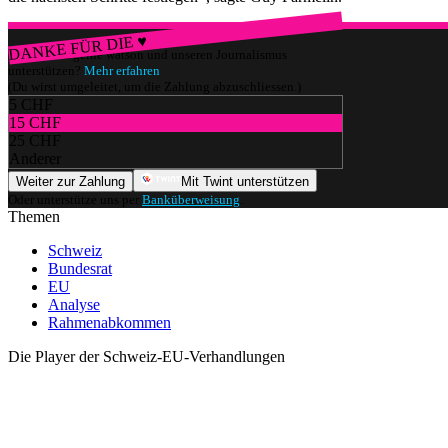
DANKE FÜR DIE ♥
Würdest du gerne watson und unseren Journalismus
unterstützen?
Mehr erfahren
(Du wirst umgeleitet, um die Zahlung abzuschliessen.)
5 CHF
15 CHF
25 CHF
Anderer
Weiter zur Zahlung
Mit Twint unterstützen
Oder unterstütze uns per
Banküberweisung
.
Themen
Schweiz
Bundesrat
EU
Analyse
Rahmenabkommen
Die Player der Schweiz-EU-Verhandlungen