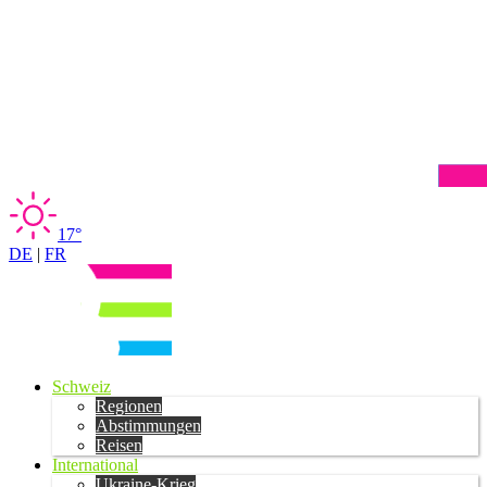
17°
DE
|
FR
Schweiz
Regionen
Abstimmungen
Reisen
International
Ukraine-Krieg