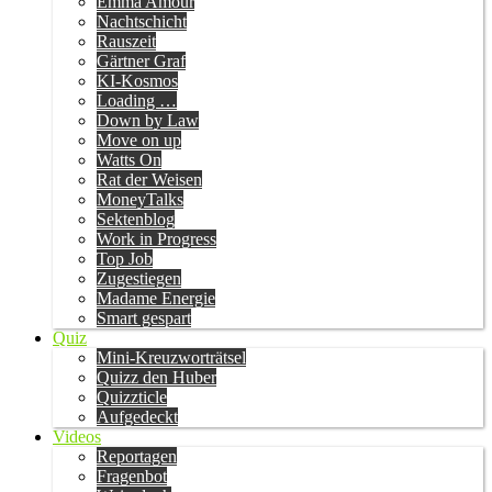
Emma Amour
Nachtschicht
Rauszeit
Gärtner Graf
KI-Kosmos
Loading …
Down by Law
Move on up
Watts On
Rat der Weisen
MoneyTalks
Sektenblog
Work in Progress
Top Job
Zugestiegen
Madame Energie
Smart gespart
Quiz
Mini-Kreuzworträtsel
Quizz den Huber
Quizzticle
Aufgedeckt
Videos
Reportagen
Fragenbot