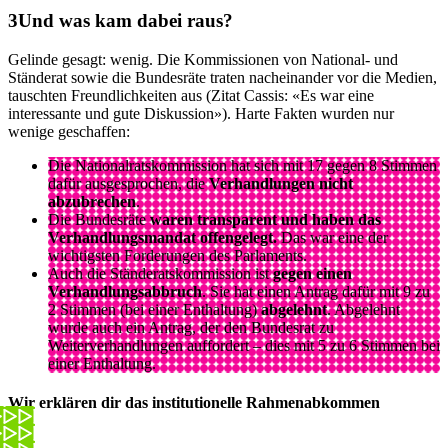
Und was kam dabei raus?
Gelinde gesagt: wenig. Die Kommissionen von National- und
Ständerat sowie die Bundesräte traten nacheinander vor die Medien,
tauschten Freundlichkeiten aus (Zitat Cassis: «Es war eine
interessante und gute Diskussion»). Harte Fakten wurden nur
wenige geschaffen:
Die Nationalratskommission hat sich mit 17 gegen 8 Stimmen
dafür ausgesprochen, die
Verhandlungen nicht
abzubrechen
.
Die Bundesräte
waren transparent und haben das
Verhandlungsmandat offengelegt.
Das war eine der
wichtigsten Forderungen des Parlaments.
Auch die Ständeratskommission ist
gegen einen
Verhandlungsabbruch
. Sie hat einen Antrag dafür mit 9 zu
2 Stimmen (bei einer Enthaltung)
abgelehnt
. Abgelehnt
wurde auch ein Antrag, der den Bundesrat zu
Weiterverhandlungen auffordert – dies mit 5 zu 6 Stimmen bei
einer Enthaltung.
Wir erklären dir das institutionelle Rahmenabkommen