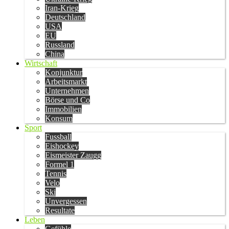
Iran-Krieg
Deutschland
USA
EU
Russland
China
Wirtschaft
Konjunktur
Arbeitsmarkt
Unternehmen
Börse und Co
Immobilien
Konsum
Sport
Fussball
Eishockey
Eismeister Zaugg
Formel 1
Tennis
Velo
Ski
Unvergessen
Resultate
Leben
Gefühle