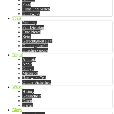
Food
Filme und Serien
Unterwegs
Spass
Picdump
Fail-Dienstag
Cute News
Retro
Gerechtigkeit siegt
Dumm gelaufen
Klischeekanone
Digital
Android
Apple
Google
Microsoft
Hardware-Test
Online-Sicherheit
Wissen
History
Gesundheit
Daten
Karten
Blogs