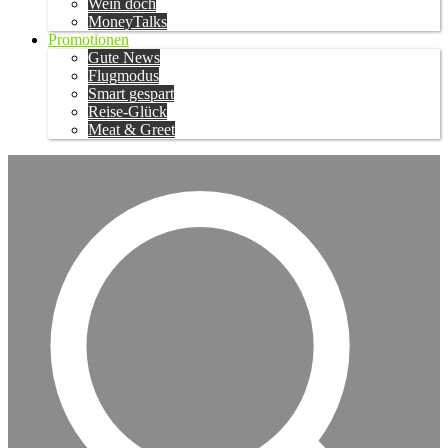
Wein doch
MoneyTalks
Promotionen
Gute News
Flugmodus
Smart gespart
Reise-Glück
Meat & Greet