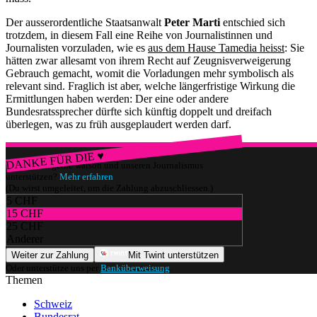
Der ausserordentliche Staatsanwalt
Peter Marti
entschied sich
trotzdem, in diesem Fall eine Reihe von Journalistinnen und
Journalisten vorzuladen, wie es
aus dem Hause Tamedia heisst
: Sie
hätten zwar allesamt von ihrem Recht auf Zeugnisverweigerung
Gebrauch gemacht, womit die Vorladungen mehr symbolisch als
relevant sind. Fraglich ist aber, welche längerfristige Wirkung die
Ermittlungen haben werden: Der eine oder andere
Bundesratssprecher dürfte sich künftig doppelt und dreifach
überlegen, was zu früh ausgeplaudert werden darf.
DANKE FÜR DIE ♥
Würdest du gerne watson und unseren Journalismus
unterstützen?
Mehr erfahren
(Du wirst umgeleitet, um die Zahlung abzuschliessen.)
5 CHF
15 CHF
25 CHF
Anderer
Weiter zur Zahlung
Mit Twint unterstützen
Oder unterstütze uns per
Banküberweisung
.
Themen
Schweiz
Bundesrat