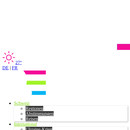
27°
DE
|
FR
Schweiz
Regionen
Abstimmungen
Reisen
International
Ukraine-Krieg