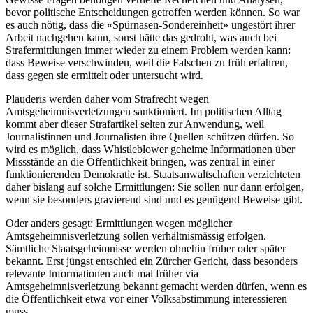
bevor politische Entscheidungen getroffen werden können. So war
es auch nötig, dass die «Spürnasen-Sondereinheit» ungestört ihrer
Arbeit nachgehen kann, sonst hätte das gedroht, was auch bei
Strafermittlungen immer wieder zu einem Problem werden kann:
dass Beweise verschwinden, weil die Falschen zu früh erfahren,
dass gegen sie ermittelt oder untersucht wird.
Plauderis werden daher vom Strafrecht wegen
Amtsgeheimnisverletzungen sanktioniert. Im politischen Alltag
kommt aber dieser Strafartikel selten zur Anwendung, weil
Journalistinnen und Journalisten ihre Quellen schützen dürfen. So
wird es möglich, dass Whistleblower geheime Informationen über
Missstände an die Öffentlichkeit bringen, was zentral in einer
funktionierenden Demokratie ist. Staatsanwaltschaften verzichteten
daher bislang auf solche Ermittlungen: Sie sollen nur dann erfolgen,
wenn sie besonders gravierend sind und es genügend Beweise gibt.
Oder anders gesagt: Ermittlungen wegen möglicher
Amtsgeheimnisverletzung sollen verhältnismässig erfolgen.
Sämtliche Staatsgeheimnisse werden ohnehin früher oder später
bekannt. Erst jüngst entschied ein Zürcher Gericht, dass besonders
relevante Informationen auch mal früher via
Amtsgeheimnisverletzung bekannt gemacht werden dürfen, wenn es
die Öffentlichkeit etwa vor einer Volksabstimmung interessieren
muss.