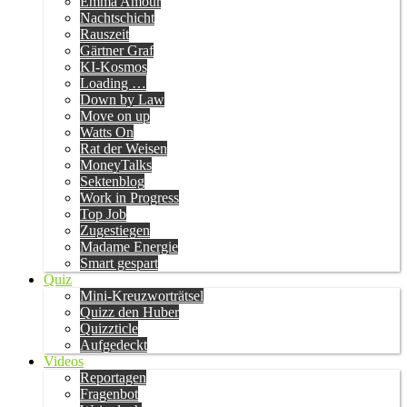
Emma Amour
Nachtschicht
Rauszeit
Gärtner Graf
KI-Kosmos
Loading …
Down by Law
Move on up
Watts On
Rat der Weisen
MoneyTalks
Sektenblog
Work in Progress
Top Job
Zugestiegen
Madame Energie
Smart gespart
Quiz
Mini-Kreuzworträtsel
Quizz den Huber
Quizzticle
Aufgedeckt
Videos
Reportagen
Fragenbot