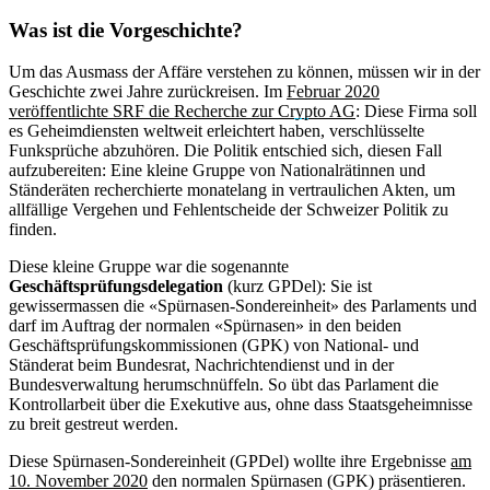
Was ist die Vorgeschichte?
Um das Ausmass der Affäre verstehen zu können, müssen wir in der
Geschichte zwei Jahre zurückreisen. Im
Februar 2020
veröffentlichte SRF die Recherche zur Crypto AG
: Diese Firma soll
es Geheimdiensten weltweit erleichtert haben, verschlüsselte
Funksprüche abzuhören. Die Politik entschied sich, diesen Fall
aufzubereiten: Eine kleine Gruppe von Nationalrätinnen und
Ständeräten recherchierte monatelang in vertraulichen Akten, um
allfällige Vergehen und Fehlentscheide der Schweizer Politik zu
finden.
Diese kleine Gruppe war die sogenannte
Geschäftsprüfungsdelegation
(kurz GPDel): Sie ist
gewissermassen die «Spürnasen-Sondereinheit» des Parlaments und
darf im Auftrag der normalen «Spürnasen» in den beiden
Geschäftsprüfungskommissionen (GPK) von National- und
Ständerat beim Bundesrat, Nachrichtendienst und in der
Bundesverwaltung herumschnüffeln. So übt das Parlament die
Kontrollarbeit über die Exekutive aus, ohne dass Staatsgeheimnisse
zu breit gestreut werden.
Diese Spürnasen-Sondereinheit (GPDel) wollte ihre Ergebnisse
am
10. November 2020
den normalen Spürnasen (GPK) präsentieren.