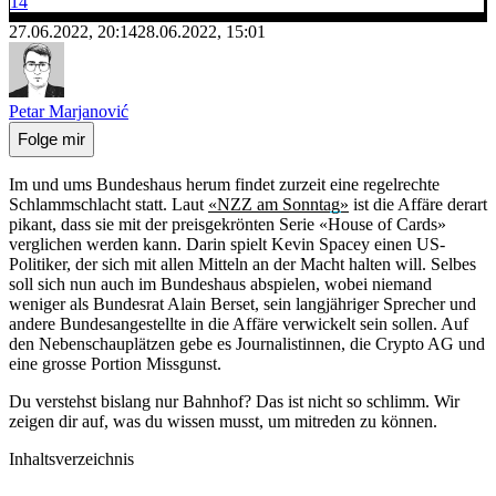
14
27.06.2022, 20:14
28.06.2022, 15:01
Petar Marjanović
Folge mir
Im und ums Bundeshaus herum findet zurzeit eine regelrechte
Schlammschlacht statt. Laut
«NZZ am Sonntag»
ist die Affäre derart
pikant, dass sie mit der preisgekrönten Serie «House of Cards»
verglichen werden kann. Darin spielt Kevin Spacey einen US-
Politiker, der sich mit allen Mitteln an der Macht halten will. Selbes
soll sich nun auch im Bundeshaus abspielen, wobei niemand
weniger als Bundesrat Alain Berset, sein langjähriger Sprecher und
andere Bundesangestellte in die Affäre verwickelt sein sollen. Auf
den Nebenschauplätzen gebe es Journalistinnen, die Crypto AG und
eine grosse Portion Missgunst.
Du verstehst bislang nur Bahnhof? Das ist nicht so schlimm. Wir
zeigen dir auf, was du wissen musst, um mitreden zu können.
Inhaltsverzeichnis