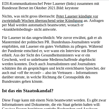
EDI-Kommunikationschef Peter Lauener (links) zusammen mit
Bundesrat Berset im Oktober 2021.
Bild: keystone
Nichts, was nicht gross überrascht:
Peter Lauener kündigte vor
zweieinhalb Wochen überraschend seine Kündigung
an. Anfragen
per Mail werden automatisch beantwortet, wonach er
«krankheitsbedingt» nicht antworte.
Für Lauener ist das ungewöhnlich: Wie zuvor erwähnt, galt er als
Mastermind der politischen PR. Bundeshaus-Journalisten wurde
empfohlen, mit Lauener ein gutes Verhältnis zu pflegen. Während
der Pandemie entschied er, wer wann ein Interview mit Berset
erhielt. Aus der Sicht des Gesundheitsministers war er ein
Geschenk, weil so unliebsame Medienschaffende abgeblockt
werden konnten. Doch auch Journalistinnen und Journalisten
schätzten ihn als gesprächigen und leicht erreichbaren Sprecher, der
auch mal «off the record» – also im Vertrauen – Informationen
darüber streute, in welche Richtung die Coronapolitik des
Bundesrates gehen könnte.
Ist das ein Staatsskandal?
Diese Frage kann mit einem Nein beantwortet werden. Es gibt zwar
Informationen und Dokumente, die ein Staat geheim halten will:
Gewisse Fragen benötigen vertiefte Recherchen und Analysen,