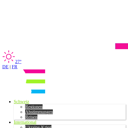
27°
DE
|
FR
Schweiz
Regionen
Abstimmungen
Reisen
International
Ukraine-Krieg