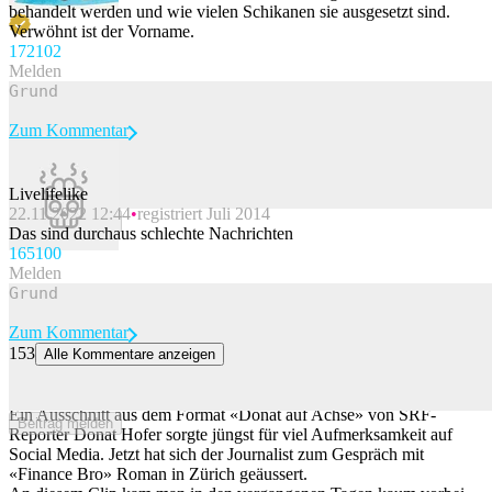
behandelt werden und wie vielen Schikanen sie ausgesetzt sind.
Verwöhnt ist der Vorname.
172
102
Melden
Zum Kommentar
Livelifelike
22.11.2022 12:44
registriert Juli 2014
Beitrag melden
Das sind durchaus schlechte Nachrichten
165
100
Melden
Zum Kommentar
153
Alle Kommentare anzeigen
SRF-Reporter zu «Sales-Guy»-Gespräch: «Abschätzige
Kommentare verstehe ich nicht»
Ein Ausschnitt aus dem Format «Donat auf Achse» von SRF-
Beitrag melden
Reporter Donat Hofer sorgte jüngst für viel Aufmerksamkeit auf
Social Media. Jetzt hat sich der Journalist zum Gespräch mit
«Finance Bro» Roman in Zürich geäussert.