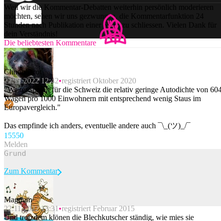
Weil wir die Kommentar-Debatten weiterhin persönlich moderieren
möchten, sehen wir uns gezwungen, die Kommentarfunktion 24
Stunden nach Publikation einer Story zu schliessen. Vielen Dank für
dein Verständnis!
Die beliebtesten Kommentare
Chnoblibrot
22.11.2022 12:42
registriert Oktober 2020
"Weiter sprach für die Schweiz die relativ geringe Autodichte von 60
Wagen pro 1000 Einwohnern mit entsprechend wenig Staus im
Europavergleich."
Das empfinde ich anders, eventuelle andere auch ¯\_(ツ)_/¯
155
50
Melden
Zum Kommentar
Magnum
22.11.2022 13:31
registriert Februar 2015
Beitrag melden
Und trotzdem klönen die Blechkutscher ständig, wie mies sie