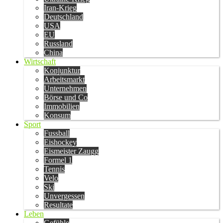
Iran-Krieg
Deutschland
USA
EU
Russland
China
Wirtschaft
Konjunktur
Arbeitsmarkt
Unternehmen
Börse und Co
Immobilien
Konsum
Sport
Fussball
Eishockey
Eismeister Zaugg
Formel 1
Tennis
Velo
Ski
Unvergessen
Resultate
Leben
Gefühle