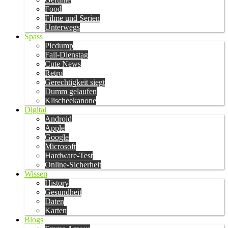
Food
Filme und Serien
Unterwegs
Spass
Picdump
Fail-Dienstag
Cute News
Retro
Gerechtigkeit siegt
Dumm gelaufen
Klischeekanone
Digital
Android
Apple
Google
Microsoft
Hardware-Test
Online-Sicherheit
Wissen
History
Gesundheit
Daten
Karten
Blogs