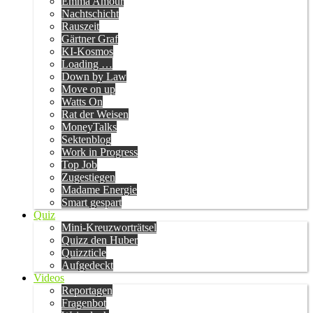
Emma Amour
Nachtschicht
Rauszeit
Gärtner Graf
KI-Kosmos
Loading …
Down by Law
Move on up
Watts On
Rat der Weisen
MoneyTalks
Sektenblog
Work in Progress
Top Job
Zugestiegen
Madame Energie
Smart gespart
Quiz
Mini-Kreuzworträtsel
Quizz den Huber
Quizzticle
Aufgedeckt
Videos
Reportagen
Fragenbot