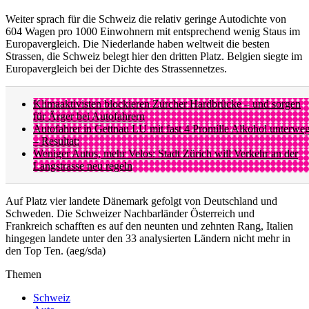
Weiter sprach für die Schweiz die relativ geringe Autodichte von
604 Wagen pro 1000 Einwohnern mit entsprechend wenig Staus im
Europavergleich. Die Niederlande haben weltweit die besten
Strassen, die Schweiz belegt hier den dritten Platz. Belgien siegte im
Europavergleich bei der Dichte des Strassennetzes.
Klimaaktivisten blockieren Zürcher Hardbrücke – und sorgen
für Ärger bei Autofahrern
Autofahrer in Gettnau LU mit fast 4 Promille Alkohol unterwe
– Resultat:
Weniger Autos, mehr Velos: Stadt Zürich will Verkehr an der
Langstrasse neu regeln
Auf Platz vier landete Dänemark gefolgt von Deutschland und
Schweden. Die Schweizer Nachbarländer Österreich und
Frankreich schafften es auf den neunten und zehnten Rang, Italien
hingegen landete unter den 33 analysierten Ländern nicht mehr in
den Top Ten. (aeg/sda)
Themen
Schweiz