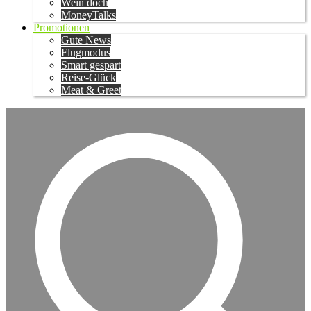
Wein doch
MoneyTalks
Promotionen
Gute News
Flugmodus
Smart gespart
Reise-Glück
Meat & Greet