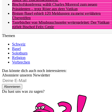
Bischofskonferenz wählt Charles Morerod zum neuen
Präsidenten – trotz Rüge aus dem Vatikan
Bistum Basel erhielt 120 Meldungen zu meist verjährten
Übergriffen
Tagebücher von Missbrauchsopfer weitergeleitet: Der Vatikan
rüffelt Bischof Felix Gmür
Themen
Schweiz
Basel
Solothurn
Religion
Verbrechen
Das könnte dich auch noch interessieren:
Abonniere unseren Newsletter
Abonnieren
Du hast uns was zu sagen?