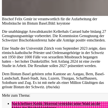
Bischof Felix Gmür ist verantwortlich für die Aufarbeitung der
Missbräuche im Bistum Basel.
Bild: keystone
Die unabhängige Anwaltskanzlei Kellerhals Carrard habe bislang 27
Genugtuungsanträge vorbereitet. Die Kommission Genugtuung der
Schweizer Bischofskonferenz habe alle Anträge positiv entschieden.
Eine Studie der Universität Zürich vom September 2023 zeigte, dass
römisch-katholische Priester und Ordensangehörige in der Schweiz
seit 1950 über 1000 Fälle von sexuellem Missbrauch begangen
hatten – bei hoher Dunkelziffer. Seit Anfang 2024 ist eine zweite
Studie in Arbeit. Die Resultate sollen 2027 präsentiert werden.
Dem Bistum Basel gehören zehn Kantone an: Aargau, Bern, Basel-
Landschaft, Basel-Stadt, Jura, Luzern, Thurgau, Schaffhausen,
Solothurn und Zug. Es ist mit mehr als einer Million Gläubigen das
grösste Bistum der Schweiz. (rbu/sda)
Mehr zum Thema:
Nach heftiger Kritik: Morerod verteidigt seine Wahl an die
Spitze der Bischofskonferenz