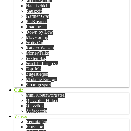
Emma Amour
Nachtschicht
Rauszeit
Gärtner Graf
KI-Kosmos
Loading …
Down by Law
Move on up
Watts On
Rat der Weisen
MoneyTalks
Sektenblog
Work in Progress
Top Job
Zugestiegen
Madame Energie
Smart gespart
Quiz
Mini-Kreuzworträtsel
Quizz den Huber
Quizzticle
Aufgedeckt
Videos
Reportagen
Fragenbot