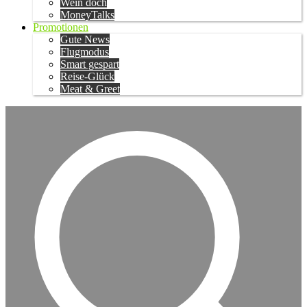
Wein doch
MoneyTalks
Promotionen
Gute News
Flugmodus
Smart gespart
Reise-Glück
Meat & Greet