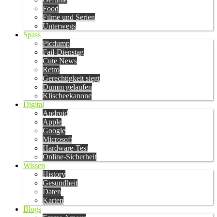
Food
Filme und Serien
Unterwegs
Spass
Picdump
Fail-Dienstag
Cute News
Retro
Gerechtigkeit siegt
Dumm gelaufen
Klischeekanone
Digital
Android
Apple
Google
Microsoft
Hardware-Test
Online-Sicherheit
Wissen
History
Gesundheit
Daten
Karten
Blogs