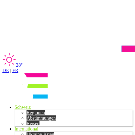
28°
DE
|
FR
Schweiz
Regionen
Abstimmungen
Reisen
International
Ukraine-Krieg