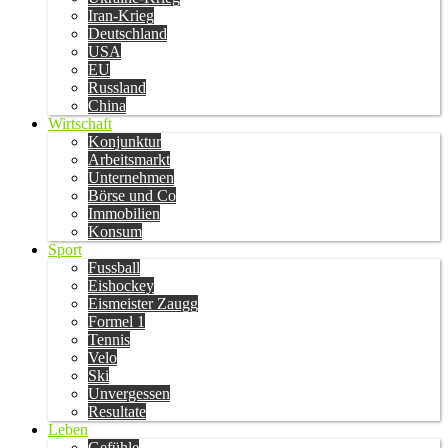
Iran-Krieg
Deutschland
USA
EU
Russland
China
Wirtschaft
Konjunktur
Arbeitsmarkt
Unternehmen
Börse und Co
Immobilien
Konsum
Sport
Fussball
Eishockey
Eismeister Zaugg
Formel 1
Tennis
Velo
Ski
Unvergessen
Resultate
Leben
Gefühle