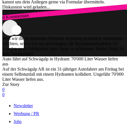
kannst uns dein Anliegen gerne via Formular übermitteln.
Diskussion wird geladen...
0 Kommentare
Zum Login
Weil wir die Kommentar-Debatten weiterhin persönlich moderieren
möchten, sehen wir uns gezwungen, die Kommentarfunktion 24
Stunden nach Publikation einer Story zu schliessen. Vielen Dank für
dein Verständnis!
Auto fährt auf Schwägalp in Hydrant: 70'000 Liter Wasser liefen
aus
Auf der Schwägalp AR ist ein 31-jähriger Autofahrer am Freitag bei
einem Selbstunfall mit einem Hydranten kollidiert. Ungefähr 70'000
Liter Wasser liefen aus.
Zur Story
0
0
Newsletter
Werbung / PR
Jobs