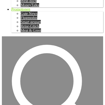
Wein doch
MoneyTalks
Promotionen
Gute News
Flugmodus
Smart gespart
Reise-Glück
Meat & Greet