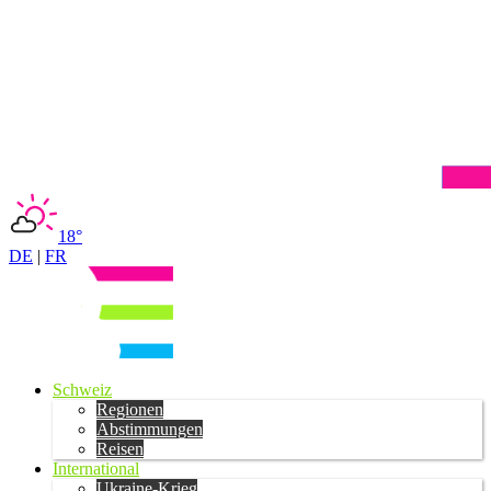
18°
DE
|
FR
Schweiz
Regionen
Abstimmungen
Reisen
International
Ukraine-Krieg