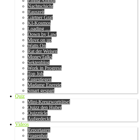
Emma Amour
Nachtschicht
Rauszeit
Gärtner Graf
KI-Kosmos
Loading …
Down by Law
Move on up
Watts On
Rat der Weisen
MoneyTalks
Sektenblog
Work in Progress
Top Job
Zugestiegen
Madame Energie
Smart gespart
Quiz
Mini-Kreuzworträtsel
Quizz den Huber
Quizzticle
Aufgedeckt
Videos
Reportagen
Fragenbot