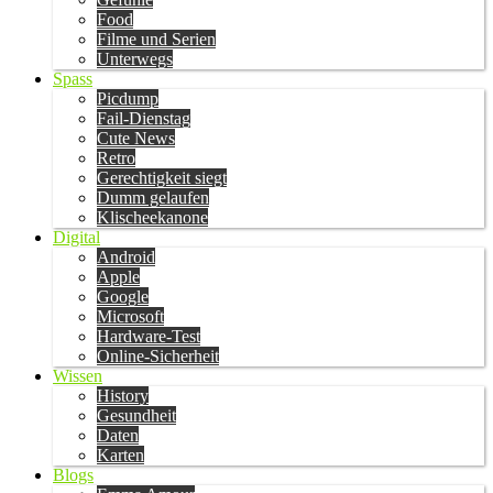
Food
Filme und Serien
Unterwegs
Spass
Picdump
Fail-Dienstag
Cute News
Retro
Gerechtigkeit siegt
Dumm gelaufen
Klischeekanone
Digital
Android
Apple
Google
Microsoft
Hardware-Test
Online-Sicherheit
Wissen
History
Gesundheit
Daten
Karten
Blogs