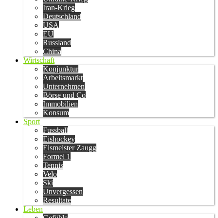
Iran-Krieg
Deutschland
USA
EU
Russland
China
Wirtschaft
Konjunktur
Arbeitsmarkt
Unternehmen
Börse und Co
Immobilien
Konsum
Sport
Fussball
Eishockey
Eismeister Zaugg
Formel 1
Tennis
Velo
Ski
Unvergessen
Resultate
Leben
Gefühle