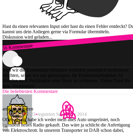
Hast du einen relevanten Input oder hast du einen Fehler entdeckt? D
kannst uns dein Anliegen gerne via Formular übermitteln.
Diskussion wird geladen...
56 Kommentare
Zum Login
Weil wir die Kommentar-Debatten weiterhin persönlich moderieren
möchten, sehen wir uns gezwungen, die Kommentarfunktion 24
Stunden nach Publikation einer Story zu schliessen. Vielen Dank für
dein Verständnis!
Die beliebtesten Kommentare
amazonas queen
10.07.2025 21:23
registriert September 2014
Offen gesagt habe ich weder mein altes Auto umgerüstet, noch
irgendein neues Radio gekauft. Das wäre ja schlicht die Anfertigung
von Elektroschrott. In unserem Transporter ist DAB schon dabei,