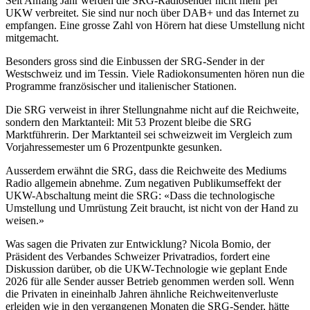
Seit Anfang Jahr werden die SRG-Radiosender nicht mehr per
UKW verbreitet. Sie sind nur noch über DAB+ und das Internet zu
empfangen. Eine grosse Zahl von Hörern hat diese Umstellung nicht
mitgemacht.
Besonders gross sind die Einbussen der SRG-Sender in der
Westschweiz und im Tessin. Viele Radiokonsumenten hören nun die
Programme französischer und italienischer Stationen.
Die SRG verweist in ihrer Stellungnahme nicht auf die Reichweite,
sondern den Marktanteil: Mit 53 Prozent bleibe die SRG
Marktführerin. Der Marktanteil sei schweizweit im Vergleich zum
Vorjahressemester um 6 Prozentpunkte gesunken.
Ausserdem erwähnt die SRG, dass die Reichweite des Mediums
Radio allgemein abnehme. Zum negativen Publikumseffekt der
UKW-Abschaltung meint die SRG: «Dass die technologische
Umstellung und Umrüstung Zeit braucht, ist nicht von der Hand zu
weisen.»
Was sagen die Privaten zur Entwicklung? Nicola Bomio, der
Präsident des Verbandes Schweizer Privatradios, fordert eine
Diskussion darüber, ob die UKW-Technologie wie geplant Ende
2026 für alle Sender ausser Betrieb genommen werden soll. Wenn
die Privaten in eineinhalb Jahren ähnliche Reichweitenverluste
erleiden wie in den vergangenen Monaten die SRG-Sender, hätte