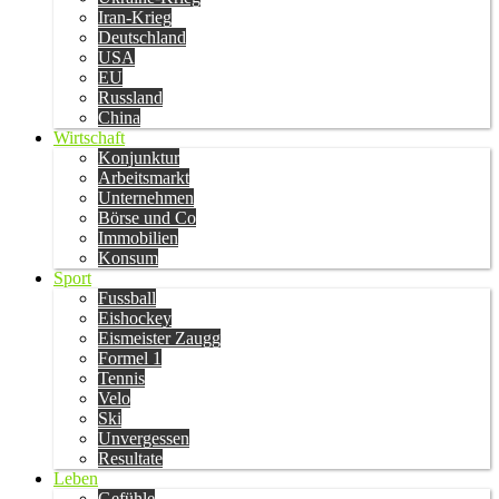
Iran-Krieg
Deutschland
USA
EU
Russland
China
Wirtschaft
Konjunktur
Arbeitsmarkt
Unternehmen
Börse und Co
Immobilien
Konsum
Sport
Fussball
Eishockey
Eismeister Zaugg
Formel 1
Tennis
Velo
Ski
Unvergessen
Resultate
Leben
Gefühle