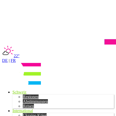
22°
DE
|
FR
Schweiz
Regionen
Abstimmungen
Reisen
International
Ukraine-Krieg