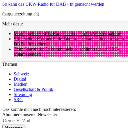
So kann das UKW-Radio für DAB+ fit gemacht werden
(aargauerzeitung.ch)
Mehr dazu:
Marktanteil der SRG-Radios sinkt nach UKW-Abschaltung
SRG stellt UKW per Ende Jahr ab – so kannst du dein Radio f
DAB+ fit machen
Trotz Sparrunde: Es kommt nicht so schlimm für die SRG-
Mitarbeitenden
Themen
Schweiz
Digital
Medien
Gesellschaft & Politik
Streaming
SRG
Das könnte dich auch noch interessieren:
Abonniere unseren Newsletter
Abonnieren