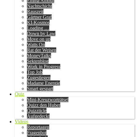
Emma Amour
Nachtschicht
Rauszeit
Gärtner Graf
KI-Kosmos
Loading …
Down by Law
Move on up
Watts On
Rat der Weisen
MoneyTalks
Sektenblog
Work in Progress
Top Job
Zugestiegen
Madame Energie
Smart gespart
Quiz
Mini-Kreuzworträtsel
Quizz den Huber
Quizzticle
Aufgedeckt
Videos
Reportagen
Fragenbot