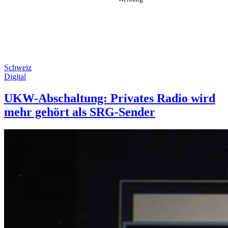
Schweiz
Digital
UKW-Abschaltung: Privates Radio wird
mehr gehört als SRG-Sender