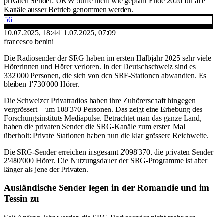
privaten Sender: UKW dürfe nicht wie geplant Ende 2026 für alle
Kanäle ausser Betrieb genommen werden.
56
10.07.2025, 18:44
11.07.2025, 07:09
francesco benini
Die Radiosender der SRG haben im ersten Halbjahr 2025 sehr viele
Hörerinnen und Hörer verloren. In der Deutschschweiz sind es
332'000 Personen, die sich von den SRF-Stationen abwandten. Es
bleiben 1'730'000 Hörer.
Die Schweizer Privatradios haben ihre Zuhörerschaft hingegen
vergrössert – um 188'370 Personen. Das zeigt eine Erhebung des
Forschungsinstituts Mediapulse. Betrachtet man das ganze Land,
haben die privaten Sender die SRG-Kanäle zum ersten Mal
überholt: Private Stationen haben nun die klar grössere Reichweite.
Die SRG-Sender erreichen insgesamt 2'098'370, die privaten Sender
2'480'000 Hörer. Die Nutzungsdauer der SRG-Programme ist aber
länger als jene der Privaten.
Ausländische Sender legen in der Romandie und im
Tessin zu