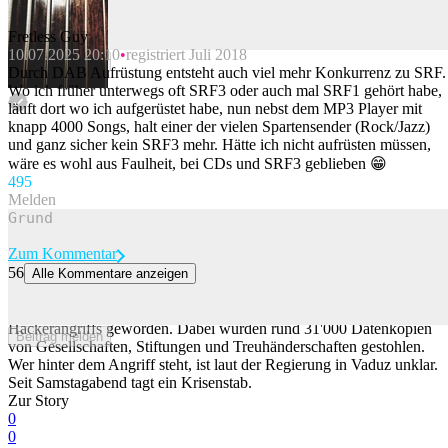
Fretless Guy
10.07.2025 20:10
registriert Juli 2018
Beitrag melden
Durch DAB Aufrüstung entsteht auch viel mehr Konkurrenz zu SRF.
Wo ich früher unterwegs oft SRF3 oder auch mal SRF1 gehört habe,
läuft dort wo ich aufgerüstet habe, nun nebst dem MP3 Player mit
knapp 4000 Songs, halt einer der vielen Spartensender (Rock/Jazz)
und ganz sicher kein SRF3 mehr. Hätte ich nicht aufrüsten müssen,
wäre es wohl aus Faulheit, bei CDs und SRF3 geblieben 😁
49
5
Melden
Zum Kommentar
56
Alle Kommentare anzeigen
31'000 Datenkopien von Rechtsträgern in Liechtenstein gestohlen
Das Fürstentum Liechtenstein ist Ziel eines umfangreichen
Hackerangriffs geworden. Dabei wurden rund 31'000 Datenkopien
Beitrag melden
von Gesellschaften, Stiftungen und Treuhänderschaften gestohlen.
Wer hinter dem Angriff steht, ist laut der Regierung in Vaduz unklar.
Seit Samstagabend tagt ein Krisenstab.
Zur Story
0
0