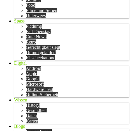
Food
Filme und Serien
Unterwegs
Spass
Picdump
Fail-Dienstag
Cute News
Retro
Gerechtigkeit siegt
Dumm gelaufen
Klischeekanone
Digital
Android
Apple
Google
Microsoft
Hardware-Test
Online-Sicherheit
Wissen
History
Gesundheit
Daten
Karten
Blogs