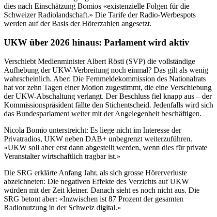
dies nach Einschätzung Bomios «existenzielle Folgen für die
Schweizer Radiolandschaft.» Die Tarife der Radio-Werbespots
werden auf der Basis der Hörerzahlen angesetzt.
UKW über 2026 hinaus: Parlament wird aktiv
Verschiebt Medienminister Albert Rösti (SVP) die vollständige
Aufhebung der UKW-Verbreitung noch einmal? Das gilt als wenig
wahrscheinlich. Aber: Die Fernmeldekommission des Nationalrats
hat vor zehn Tagen einer Motion zugestimmt, die eine Verschiebung
der UKW-Abschaltung verlangt. Der Beschluss fiel knapp aus – der
Kommissionspräsident fällte den Stichentscheid. Jedenfalls wird sich
das Bundesparlament weiter mit der Angelegenheit beschäftigen.
Nicola Bomio unterstreicht: Es liege nicht im Interesse der
Privatradios, UKW neben DAB+ unbegrenzt weiterzuführen.
«UKW soll aber erst dann abgestellt werden, wenn dies für private
Veranstalter wirtschaftlich tragbar ist.»
Die SRG erklärte Anfang Jahr, als sich grosse Hörerverluste
abzeichneten: Die negativen Effekte des Verzichts auf UKW
würden mit der Zeit kleiner. Danach sieht es noch nicht aus. Die
SRG betont aber: «Inzwischen ist 87 Prozent der gesamten
Radionutzung in der Schweiz digital.»