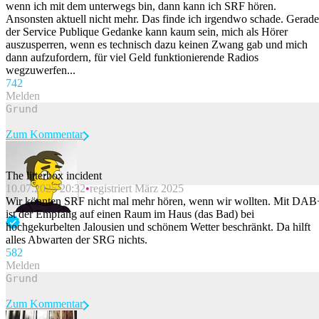
wenn ich mit dem unterwegs bin, dann kann ich SRF hören.
Ansonsten aktuell nicht mehr. Das finde ich irgendwo schade. Gerade
der Service Publique Gedanke kann kaum sein, mich als Hörer
auszusperren, wenn es technisch dazu keinen Zwang gab und mich
dann aufzufordern, für viel Geld funktionierende Radios
wegzuwerfen...
74
2
Melden
Zum Kommentar
The litterbox incident
10.07.2025 20:32
registriert März 2025
Beitrag melden
Wir könnten SRF nicht mal mehr hören, wenn wir wollten. Mit DAB
ist der Empfang auf einen Raum im Haus (das Bad) bei
hochgekurbelten Jalousien und schönem Wetter beschränkt. Da hilft
alles Abwarten der SRG nichts.
58
2
Melden
Zum Kommentar