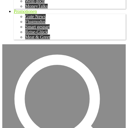
Wein doch
MoneyTalks
Promotionen
Gute News
Flugmodus
Smart gespart
Reise-Glück
Meat & Greet