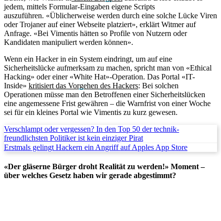
jedem, mittels Formular-Eingaben eigene Scripts
auszuführen. «Üblicherweise werden durch eine solche Lücke Viren
oder Trojaner auf einer Webseite platziert», erklärt Witmer auf
Anfrage. «Bei Vimentis hätten so Profile von Nutzern oder
Kandidaten manipuliert werden können».
Wenn ein Hacker in ein System eindringt, um auf eine
Sicherheitslücke aufmerksam zu machen, spricht man von «Ethical
Hacking» oder einer «White Hat»-Operation. Das Portal «IT-
Inside»
kritisiert das Vorgehen des Hackers
: Bei solchen
Operationen müsse man den Betroffenen einer Sicherheitslücken
eine angemessene Frist gewähren – die Warnfrist von einer Woche
sei für ein kleines Portal wie Vimentis zu kurz gewesen.
Verschlampt oder vergessen? In den Top 50 der technik-
freundlichsten Politiker ist kein einziger Pirat
Erstmals gelingt Hackern ein Angriff auf Apples App Store
«Der gläserne Bürger droht Realität zu werden!» Moment –
über welches Gesetz haben wir gerade abgestimmt?