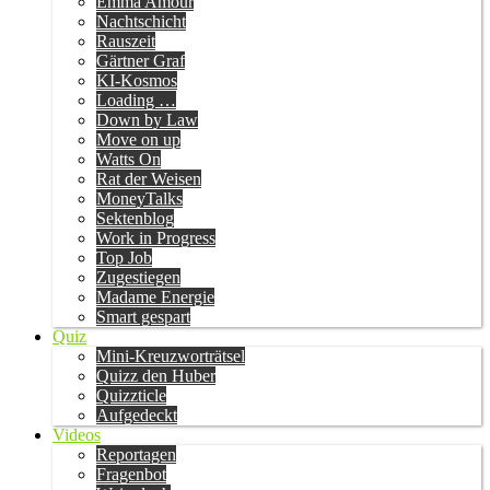
Emma Amour
Nachtschicht
Rauszeit
Gärtner Graf
KI-Kosmos
Loading …
Down by Law
Move on up
Watts On
Rat der Weisen
MoneyTalks
Sektenblog
Work in Progress
Top Job
Zugestiegen
Madame Energie
Smart gespart
Quiz
Mini-Kreuzworträtsel
Quizz den Huber
Quizzticle
Aufgedeckt
Videos
Reportagen
Fragenbot