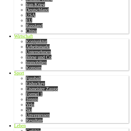
Iran-Krieg
Deutschland
USA
EU
Russland
China
Wirtschaft
Konjunktur
Arbeitsmarkt
Unternehmen
Börse und Co
Immobilien
Konsum
Sport
Fussball
Eishockey
Eismeister Zaugg
Formel 1
Tennis
Velo
Ski
Unvergessen
Resultate
Leben
Gefühle