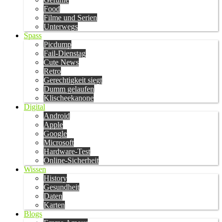
Food
Filme und Serien
Unterwegs
Spass
Picdump
Fail-Dienstag
Cute News
Retro
Gerechtigkeit siegt
Dumm gelaufen
Klischeekanone
Digital
Android
Apple
Google
Microsoft
Hardware-Test
Online-Sicherheit
Wissen
History
Gesundheit
Daten
Karten
Blogs