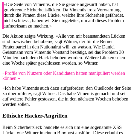
«Die Seite von Vimentis, die Sie gerade angesurft haben, hat
gravierende Sicherheitslücken. Da Vimentis trotz Vorwarnung
durch die Piraten diese Lücke, welche Ihre Sicherheit gefährdet,
nicht schliesst, haben wir Sie umgeleitet, um auf dieses Problem
aufmerksam zu machen.»
Die Aktion zeigte Wirkung. «Alle von mir beanstandeten Lücken
sind inzwischen behoben», sagt Witmer, der für die Berner
Piratenpartei in den Nationalrat will, zu watson. Wie Daniel
Geissmann vom Vimentis-Vorstand bestätigt, sei das Problem 30
Minuten nach dem Hack behoben worden. Weitere Lücken seien
eine Woche später geschlossen worden, so Witmer.
«Profile von Nutzern oder Kandidaten hätten manipuliert werden
können.»
«Ich habe Vimentis auch dazu aufgefordert, den Quellcode der Seite
zu überprüfen», sagt Witmer. Das habe Vimentis gemacht und sei
auf weitere Fehler gestossen, die in den nächsten Wochen behoben
werden sollen.
Ethische Hacker-Angriffen
Beim Sicherheitsleck handelte es sich um eine sogenannte XSS-
Lücke, wie Witmer in
einem Blogpost
ausführt. Diese erlaubt es