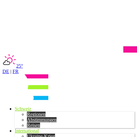
25°
DE
|
FR
Schweiz
Regionen
Abstimmungen
Reisen
International
Ukraine-Krieg