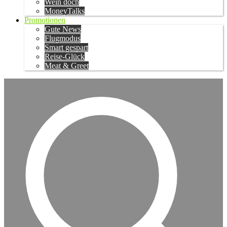
Wein doch
MoneyTalks
Promotionen
Gute News
Flugmodus
Smart gespart
Reise-Glück
Meat & Greet