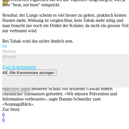
dem "heat, not burn" entspricht.
Resultat: der Lunge scheint es viel besser zu gehen, praktisch keinen
Husten mehr, Wirkung ist vergleichbar, kein Tabak mehr nötig und
man braucht nur noch ein Drittel der Kräuter, da nicht ein grosser Teil
nur verbrannt wird.
Bei Tabak wird das sicher ähnlich sein.
0
0
Melden
Zum Kommentar
44
Alle Kommentare anzeigen
Baume-Schneider will besseren Schutz vor K.o.-Tropfen
Die Gesundheitsministerin Elisabeth Baume-Schneider hat in einem
Interview einen besseren Schutz vor sexueller Gewalt mittels
Beitrag melden
chemischer Substanzen gefordert. «Wir müssen Prävention und
Information verbessern», sagte Baume-Schneider zum
«SonntagsBlick».
Zur Story
0
0