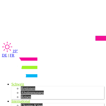
19°
DE
|
FR
Schweiz
Regionen
Abstimmungen
Reisen
International
Ukraine-Krieg