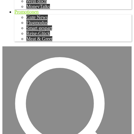
Wein doch
MoneyTalks
Promotionen
Gute News
Flugmodus
Smart gespart
Reise-Glück
Meat & Greet