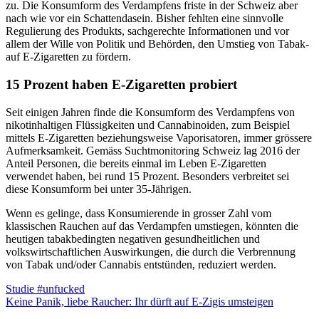
zu. Die Konsumform des Verdampfens friste in der Schweiz aber
nach wie vor ein Schattendasein. Bisher fehlten eine sinnvolle
Regulierung des Produkts, sachgerechte Informationen und vor
allem der Wille von Politik und Behörden, den Umstieg von Tabak-
auf E-Zigaretten zu fördern.
15 Prozent haben E-Zigaretten probiert
Seit einigen Jahren finde die Konsumform des Verdampfens von
nikotinhaltigen Flüssigkeiten und Cannabinoiden, zum Beispiel
mittels E-Zigaretten beziehungsweise Vaporisatoren, immer grössere
Aufmerksamkeit. Gemäss Suchtmonitoring Schweiz lag 2016 der
Anteil Personen, die bereits einmal im Leben E-Zigaretten
verwendet haben, bei rund 15 Prozent. Besonders verbreitet sei
diese Konsumform bei unter 35-Jährigen.
Wenn es gelinge, dass Konsumierende in grosser Zahl vom
klassischen Rauchen auf das Verdampfen umstiegen, könnten die
heutigen tabakbedingten negativen gesundheitlichen und
volkswirtschaftlichen Auswirkungen, die durch die Verbrennung
von Tabak und/oder Cannabis entstünden, reduziert werden.
Studie #unfucked
Keine Panik, liebe Raucher: Ihr dürft auf E-Zigis umsteigen