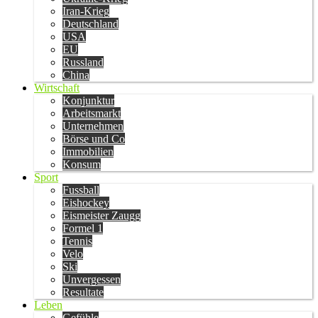
Iran-Krieg
Deutschland
USA
EU
Russland
China
Wirtschaft
Konjunktur
Arbeitsmarkt
Unternehmen
Börse und Co
Immobilien
Konsum
Sport
Fussball
Eishockey
Eismeister Zaugg
Formel 1
Tennis
Velo
Ski
Unvergessen
Resultate
Leben
Gefühle