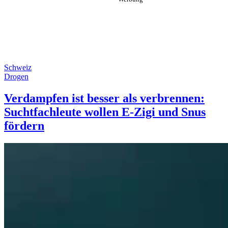
Schweiz
Drogen
Verdampfen ist besser als verbrennen:
Suchtfachleute wollen E-Zigi und Snus
fördern