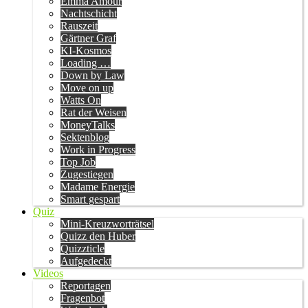
Emma Amour
Nachtschicht
Rauszeit
Gärtner Graf
KI-Kosmos
Loading …
Down by Law
Move on up
Watts On
Rat der Weisen
MoneyTalks
Sektenblog
Work in Progress
Top Job
Zugestiegen
Madame Energie
Smart gespart
Quiz
Mini-Kreuzworträtsel
Quizz den Huber
Quizzticle
Aufgedeckt
Videos
Reportagen
Fragenbot