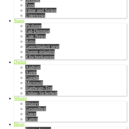
Food
Filme und Serien
Unterwegs
Spass
Picdump
Fail-Dienstag
Cute News
Retro
Gerechtigkeit siegt
Dumm gelaufen
Klischeekanone
Digital
Android
Apple
Google
Microsoft
Hardware-Test
Online-Sicherheit
Wissen
History
Gesundheit
Daten
Karten
Blogs