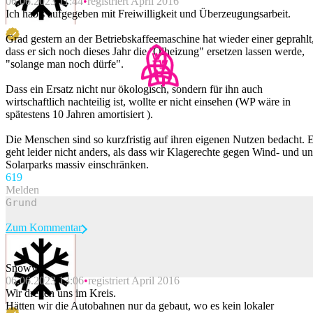
06.06.2023 11:44
registriert April 2016
Ich hab's aufgegeben mit Freiwilligkeit und Überzeugungsarbeit.
Grad gestern an der Betriebskaffeemaschine hat wieder einer geprahlt
dass er sich noch dieses Jahr die ¨Ölheizung" ersetzen lassen werde,
"solange man noch dürfe".
Dass ein Ersatz nicht nur ökologisch, sondern für ihn auch
wirtschaftlich nachteilig ist, wollte er nicht einsehen (WP wäre in
spätestens 10 Jahren amortisiert ).
Die Menschen sind so kurzfristig auf ihren eigenen Nutzen bedacht. 
geht leider nicht anders, als dass wir Klagerechte gegen Wind- und u
Solarparks massiv einschränken.
61
9
Melden
Zum Kommentar
Snowy
06.06.2023 13:06
registriert April 2016
Beitrag melden
Wir drehen uns im Kreis.
Hätten wir die Autobahnen nur da gebaut, wo es kein lokaler