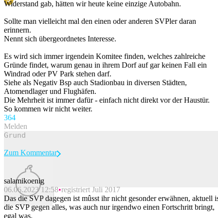
Widerstand gab, hätten wir heute keine einzige Autobahn.
Sollte man vielleicht mal den einen oder anderen SVPler daran
erinnern.
Nennt sich übergeordnetes Interesse.
Es wird sich immer irgendein Komitee finden, welches zahlreiche
Gründe findet, warum genau in ihrem Dorf auf gar keinen Fall ein
Windrad oder PV Park stehen darf.
Siehe als Negativ Bsp auch Stadionbau in diversen Städten,
Atomendlager und Flughäfen.
Die Mehrheit ist immer dafür - einfach nicht direkt vor der Haustür.
So kommen wir nicht weiter.
36
4
Melden
Zum Kommentar
salamikoenig
06.06.2023 12:58
registriert Juli 2017
Beitrag melden
Das die SVP dagegen ist mûsst ihr nicht gesonder erwähnen, aktuell i
die SVP gegen alles, was auch nur irgendwo einen Fortschritt bringt,
egal was.