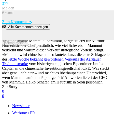
37
7
Melden
Zum Kommentar
68
Alle Kommentare anzeigen
Mammut wird chinesisch – so erklärt der CEO den Verkauf
Dass die chinesische Investmentfirma CPE die Aargauer
Traditionsmarke Mammut übernimmt, sorgte zuletzt für Aufruhr.
Beitrag melden
Nun erklärt der Chef persönlich, wie viel Schweiz in Mammut
verbleibt und warum dieser Verkauf strategische Vorteile bringt.
«Mammut wird chinesisch» – so lautete, kurz, die erste Schlagzeile
des
letzte Woche bekannt gewordenen Verkaufs der Aargauer
Traditionsmarke
vom bisherigen englischen Eigentümer Jacobs
Capital an die chinesische Investitionsgesellschaft CPE. Was steckt
aber genau dahinter – und macht es überhaupt einen Unterschied,
wem Mammut auf dem Papier gehört? Antworten liefert der CEO
von Mammut, Heiko Schäfer, am Hauptsitz in Seon persönlich.
Zur Story
0
0
Newsletter
Werbung / PR