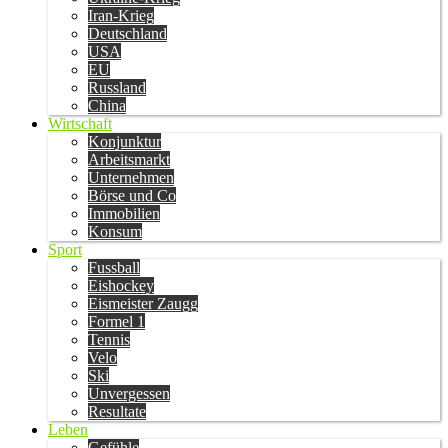
Iran-Krieg
Deutschland
USA
EU
Russland
China
Wirtschaft
Konjunktur
Arbeitsmarkt
Unternehmen
Börse und Co
Immobilien
Konsum
Sport
Fussball
Eishockey
Eismeister Zaugg
Formel 1
Tennis
Velo
Ski
Unvergessen
Resultate
Leben
Gefühle