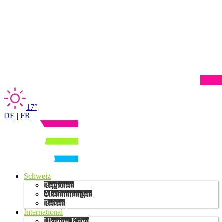
17°
DE
|
FR
Schweiz
Regionen
Abstimmungen
Reisen
International
Ukraine-Krieg