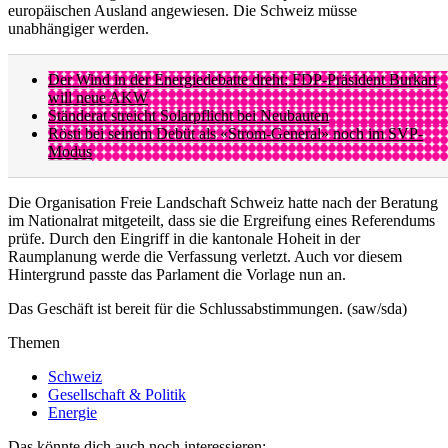
europäischen Ausland angewiesen. Die Schweiz müsse
unabhängiger werden.
Der Wind in der Energiedebatte dreht: FDP-Präsident Burkart
will neue AKW
Ständerat streicht Solarpflicht bei Neubauten
Rösti bei seinem Debüt als «Strom-General» noch im SVP-
Modus
Die Organisation Freie Landschaft Schweiz hatte nach der Beratung
im Nationalrat mitgeteilt, dass sie die Ergreifung eines Referendums
prüfe. Durch den Eingriff in die kantonale Hoheit in der
Raumplanung werde die Verfassung verletzt. Auch vor diesem
Hintergrund passte das Parlament die Vorlage nun an.
Das Geschäft ist bereit für die Schlussabstimmungen. (saw/sda)
Themen
Schweiz
Gesellschaft & Politik
Energie
Das könnte dich auch noch interessieren: