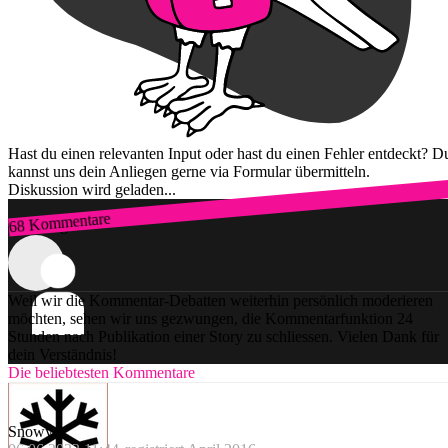
Hast du einen relevanten Input oder hast du einen Fehler entdeckt? D
kannst uns dein Anliegen gerne via Formular übermitteln.
Diskussion wird geladen...
68 Kommentare
Zum Login
Weil wir die Kommentar-Debatten weiterhin persönlich moderieren
möchten, sehen wir uns gezwungen, die Kommentarfunktion 24
Stunden nach Publikation einer Story zu schliessen. Vielen Dank für
dein Verständnis!
Die beliebtesten Kommentare
Snowy