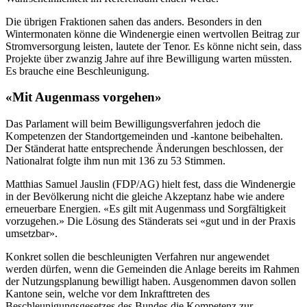
Die übrigen Fraktionen sahen das anders. Besonders in den
Wintermonaten könne die Windenergie einen wertvollen Beitrag zur
Stromversorgung leisten, lautete der Tenor. Es könne nicht sein, dass
Projekte über zwanzig Jahre auf ihre Bewilligung warten müssten.
Es brauche eine Beschleunigung.
«Mit Augenmass vorgehen»
Das Parlament will beim Bewilligungsverfahren jedoch die
Kompetenzen der Standortgemeinden und -kantone beibehalten.
Der Ständerat hatte entsprechende Änderungen beschlossen, der
Nationalrat folgte ihm nun mit 136 zu 53 Stimmen.
Matthias Samuel Jauslin (FDP/AG) hielt fest, dass die Windenergie
in der Bevölkerung nicht die gleiche Akzeptanz habe wie andere
erneuerbare Energien. «Es gilt mit Augenmass und Sorgfältigkeit
vorzugehen.» Die Lösung des Ständerats sei «gut und in der Praxis
umsetzbar».
Konkret sollen die beschleunigten Verfahren nur angewendet
werden dürfen, wenn die Gemeinden die Anlage bereits im Rahmen
der Nutzungsplanung bewilligt haben. Ausgenommen davon sollen
Kantone sein, welche vor dem Inkrafttreten des
Beschleunigungsgesetzes des Bundes die Kompetenz zur