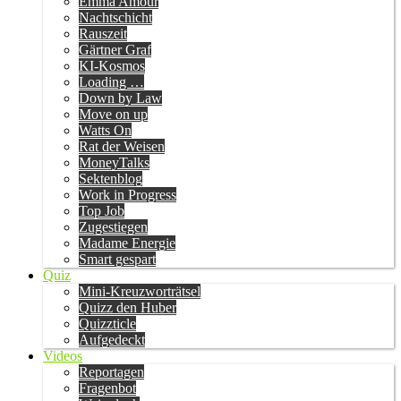
Emma Amour
Nachtschicht
Rauszeit
Gärtner Graf
KI-Kosmos
Loading …
Down by Law
Move on up
Watts On
Rat der Weisen
MoneyTalks
Sektenblog
Work in Progress
Top Job
Zugestiegen
Madame Energie
Smart gespart
Quiz
Mini-Kreuzworträtsel
Quizz den Huber
Quizzticle
Aufgedeckt
Videos
Reportagen
Fragenbot