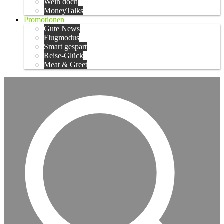
Wein doch
MoneyTalks
Promotionen
Gute News
Flugmodus
Smart gespart
Reise-Glück
Meat & Greet