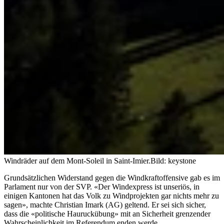
Windräder auf dem Mont-Soleil in Saint-Imier.
Bild: keystone
Grundsätzlichen Widerstand gegen die Windkraftoffensive gab es im
Parlament nur von der SVP. «Der Windexpress ist unseriös, in
einigen Kantonen hat das Volk zu Windprojekten gar nichts mehr zu
sagen», machte Christian Imark (AG) geltend. Er sei sich sicher,
dass die «politische Hauruckübung» mit an Sicherheit grenzender
Wahrscheinlichkeit im Referendum enden werde.