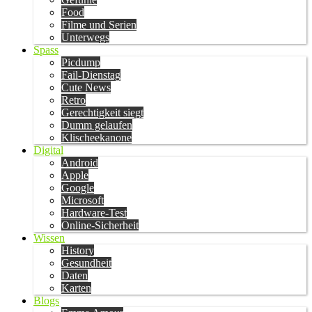
Food
Filme und Serien
Unterwegs
Spass
Picdump
Fail-Dienstag
Cute News
Retro
Gerechtigkeit siegt
Dumm gelaufen
Klischeekanone
Digital
Android
Apple
Google
Microsoft
Hardware-Test
Online-Sicherheit
Wissen
History
Gesundheit
Daten
Karten
Blogs