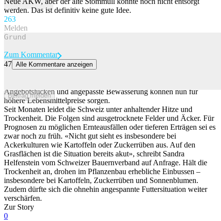
Neue AKW, aber der alte Stommüll konnte noch nicht entsorgt
werden. Das ist definitiv keine gute Idee.
26
3
Melden
Zum Kommentar
47
Alle Kommentare anzeigen
Wie Schweizer Bauern die Bewässerung an die Dürre anpassen
Monatelange Trockenheit sorgt vielerorts für schlechtere Ernten.
Angebotslücken und angepasste Bewässerung können nun für
Beitrag melden
höhere Lebensmittelpreise sorgen.
Seit Monaten leidet die Schweiz unter anhaltender Hitze und
Trockenheit. Die Folgen sind ausgetrocknete Felder und Äcker. Für
Prognosen zu möglichen Ernteausfällen oder tieferen Erträgen sei es
zwar noch zu früh. «Nicht gut sieht es insbesondere bei
Ackerkulturen wie Kartoffeln oder Zuckerrüben aus. Auf den
Grasflächen ist die Situation bereits akut», schreibt Sandra
Helfenstein vom Schweizer Bauernverband auf Anfrage. Hält die
Trockenheit an, drohen im Pflanzenbau erhebliche Einbussen –
insbesondere bei Kartoffeln, Zuckerrüben und Sonnenblumen.
Zudem dürfte sich die ohnehin angespannte Futtersituation weiter
verschärfen.
Zur Story
0