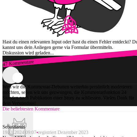
Hast du einen relevanten Input oder hast du einen Fehler entdeckt? D
kannst uns dein Anliegen gerne via Formular übermitteln.
Diskussion wird geladen...
47 Kommentare
Zum Login
Weil wir die Kommentar-Debatten weiterhin persönlich moderieren
möchten, sehen wir uns gezwungen, die Kommentarfunktion 24
Stunden nach Publikation einer Story zu schliessen. Vielen Dank für
dein Verständnis!
Die beliebtesten Kommentare
Sebastianus
19.11.2024 09:07
registriert Dezember 2023