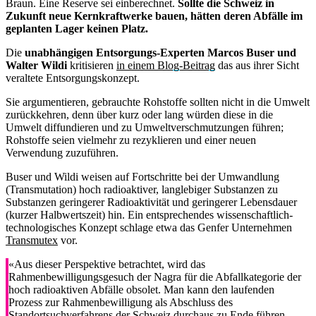
Braun. Eine Reserve sei einberechnet.
Sollte die Schweiz in
Zukunft neue Kernkraftwerke bauen, hätten deren Abfälle im
geplanten Lager keinen Platz.
Die
unabhängigen Entsorgungs-Experten Marcos Buser und
Walter Wildi
kritisieren
in einem Blog-Beitrag
das aus ihrer Sicht
veraltete Entsorgungskonzept.
Sie argumentieren, gebrauchte Rohstoffe sollten nicht in die Umwelt
zurückkehren, denn über kurz oder lang würden diese in die
Umwelt diffundieren und zu Umweltverschmutzungen führen;
Rohstoffe seien vielmehr zu rezyklieren und einer neuen
Verwendung zuzuführen.
Buser und Wildi weisen auf Fortschritte bei der Umwandlung
(Transmutation) hoch radioaktiver, langlebiger Substanzen zu
Substanzen geringerer Radioaktivität und geringerer Lebensdauer
(kurzer Halbwertszeit) hin. Ein entsprechendes wissenschaftlich-
technologisches Konzept schlage etwa das Genfer Unternehmen
Transmutex
vor.
«Aus dieser Perspektive betrachtet, wird das
Rahmenbewilligungsgesuch der Nagra für die Abfallkategorie der
hoch radioaktiven Abfälle obsolet. Man kann den laufenden
Prozess zur Rahmenbewilligung als Abschluss des
Standortsuchverfahrens der Schweiz durchaus zu Ende führen,