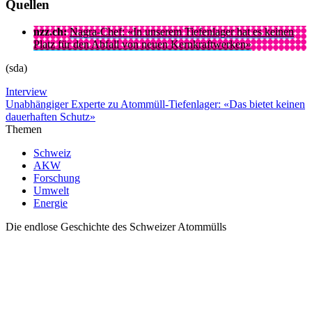
Quellen
nzz.ch:
Nagra-Chef: «In unserem Tiefenlager hat es keinen
Platz für den Abfall von neuen Kernkraftwerken»
(sda)
Interview
Unabhängiger Experte zu Atommüll-Tiefenlager: «Das bietet keinen
dauerhaften Schutz»
Themen
Schweiz
AKW
Forschung
Umwelt
Energie
Die endlose Geschichte des Schweizer Atommülls