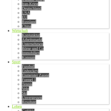
Iran-Krieg
Deutschland
USA
EU
Russland
China
Wirtschaft
Konjunktur
Arbeitsmarkt
Unternehmen
Börse und Co
Immobilien
Konsum
Sport
Fussball
Eishockey
Eismeister Zaugg
Formel 1
Tennis
Velo
Ski
Unvergessen
Resultate
Leben
Gefühle