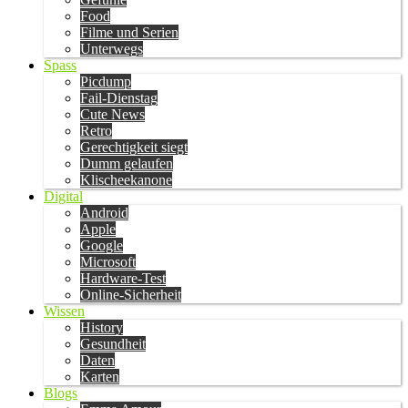
Food
Filme und Serien
Unterwegs
Spass
Picdump
Fail-Dienstag
Cute News
Retro
Gerechtigkeit siegt
Dumm gelaufen
Klischeekanone
Digital
Android
Apple
Google
Microsoft
Hardware-Test
Online-Sicherheit
Wissen
History
Gesundheit
Daten
Karten
Blogs