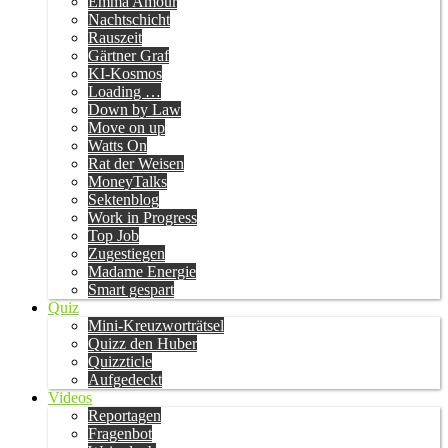
Emma Amour
Nachtschicht
Rauszeit
Gärtner Graf
KI-Kosmos
Loading …
Down by Law
Move on up
Watts On
Rat der Weisen
MoneyTalks
Sektenblog
Work in Progress
Top Job
Zugestiegen
Madame Energie
Smart gespart
Quiz
Mini-Kreuzworträtsel
Quizz den Huber
Quizzticle
Aufgedeckt
Videos
Reportagen
Fragenbot