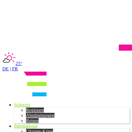
25°
DE
|
FR
Schweiz
Regionen
Abstimmungen
Reisen
International
Ukraine-Krieg