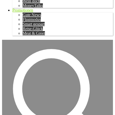
Wein doch
MoneyTalks
Promotionen
Gute News
Flugmodus
Smart gespart
Reise-Glück
Meat & Greet