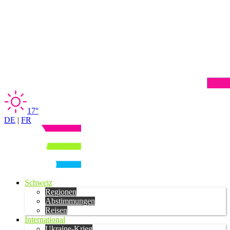
17°
DE
|
FR
Schweiz
Regionen
Abstimmungen
Reisen
International
Ukraine-Krieg