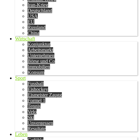
Iran-Krieg
Deutschland
USA
EU
Russland
China
Wirtschaft
Konjunktur
Arbeitsmarkt
Unternehmen
Börse und Co
Immobilien
Konsum
Sport
Fussball
Eishockey
Eismeister Zaugg
Formel 1
Tennis
Velo
Ski
Unvergessen
Resultate
Leben
Gefühle