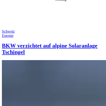
Schweiz
Energie
BKW verzichtet auf alpine Solaranlage
Tschingel