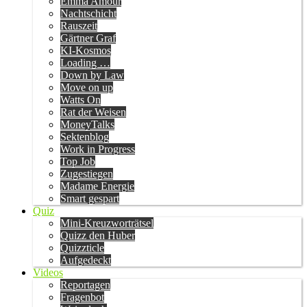
Emma Amour
Nachtschicht
Rauszeit
Gärtner Graf
KI-Kosmos
Loading …
Down by Law
Move on up
Watts On
Rat der Weisen
MoneyTalks
Sektenblog
Work in Progress
Top Job
Zugestiegen
Madame Energie
Smart gespart
Quiz
Mini-Kreuzworträtsel
Quizz den Huber
Quizzticle
Aufgedeckt
Videos
Reportagen
Fragenbot