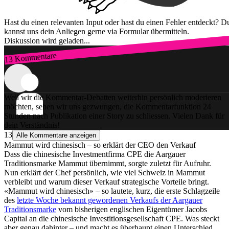
Hast du einen relevanten Input oder hast du einen Fehler entdeckt? D
kannst uns dein Anliegen gerne via Formular übermitteln.
Diskussion wird geladen...
13 Kommentare
Zum Login
Weil wir die Kommentar-Debatten weiterhin persönlich moderieren
möchten, sehen wir uns gezwungen, die Kommentarfunktion 24
Stunden nach Publikation einer Story zu schliessen. Vielen Dank für
dein Verständnis!
13
Alle Kommentare anzeigen
Mammut wird chinesisch – so erklärt der CEO den Verkauf
Dass die chinesische Investmentfirma CPE die Aargauer
Traditionsmarke Mammut übernimmt, sorgte zuletzt für Aufruhr.
Nun erklärt der Chef persönlich, wie viel Schweiz in Mammut
verbleibt und warum dieser Verkauf strategische Vorteile bringt.
«Mammut wird chinesisch» – so lautete, kurz, die erste Schlagzeile
des
letzte Woche bekannt gewordenen Verkaufs der Aargauer
Traditionsmarke
vom bisherigen englischen Eigentümer Jacobs
Capital an die chinesische Investitionsgesellschaft CPE. Was steckt
aber genau dahinter – und macht es überhaupt einen Unterschied,