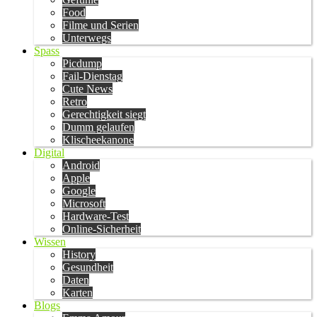
Food
Filme und Serien
Unterwegs
Spass
Picdump
Fail-Dienstag
Cute News
Retro
Gerechtigkeit siegt
Dumm gelaufen
Klischeekanone
Digital
Android
Apple
Google
Microsoft
Hardware-Test
Online-Sicherheit
Wissen
History
Gesundheit
Daten
Karten
Blogs