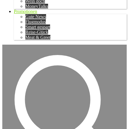
Wein doch
MoneyTalks
Promotionen
Gute News
Flugmodus
Smart gespart
Reise-Glück
Meat & Greet