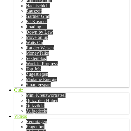
Emma Amour
Nachtschicht
Rauszeit
Gärtner Graf
KI-Kosmos
Loading …
Down by Law
Move on up
Watts On
Rat der Weisen
MoneyTalks
Sektenblog
Work in Progress
Top Job
Zugestiegen
Madame Energie
Smart gespart
Quiz
Mini-Kreuzworträtsel
Quizz den Huber
Quizzticle
Aufgedeckt
Videos
Reportagen
Fragenbot