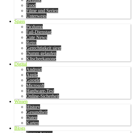
Food
Filme und Serien
Unterwegs
Spass
Picdump
Fail-Dienstag
Cute News
Retro
Gerechtigkeit siegt
Dumm gelaufen
Klischeekanone
Digital
Android
Apple
Google
Microsoft
Hardware-Test
Online-Sicherheit
Wissen
History
Gesundheit
Daten
Karten
Blogs