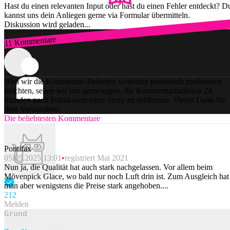
Hast du einen relevanten Input oder hast du einen Fehler entdeckt? D
kannst uns dein Anliegen gerne via Formular übermitteln.
Diskussion wird geladen...
11 Kommentare
Zum Login
Weil wir die Kommentar-Debatten weiterhin persönlich moderieren
möchten, sehen wir uns gezwungen, die Kommentarfunktion 24
Stunden nach Publikation einer Story zu schliessen. Vielen Dank für
dein Verständnis!
Die beliebtesten Kommentare
Pontifax
05.05.2025 13:01
registriert Mai 2021
Nun ja, die Qualität hat auch stark nachgelassen. Vor allem beim
Mövenpick Glace, wo bald nur noch Luft drin ist. Zum Ausgleich hat
man aber wenigstens die Preise stark angehoben....
21
2
Melden