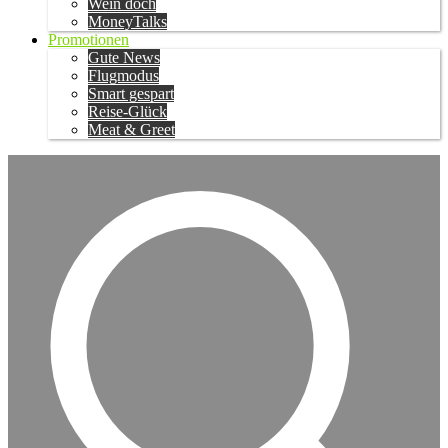
Wein doch
MoneyTalks
Promotionen
Gute News
Flugmodus
Smart gespart
Reise-Glück
Meat & Greet