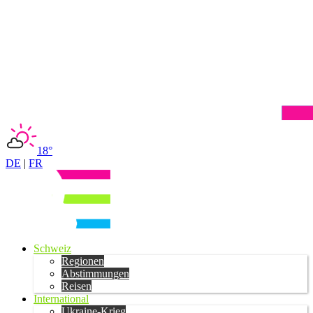
18°
DE
|
FR
Schweiz
Regionen
Abstimmungen
Reisen
International
Ukraine-Krieg