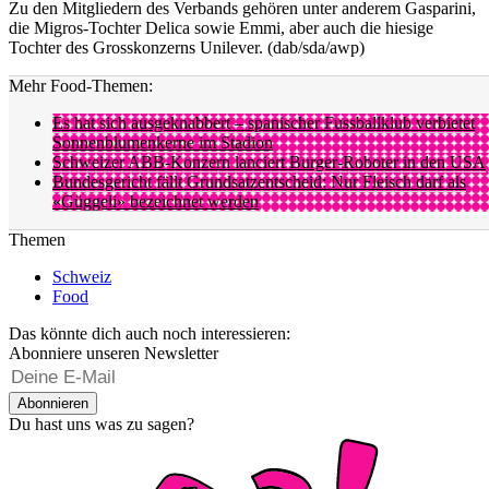
Zu den Mitgliedern des Verbands gehören unter anderem Gasparini,
die Migros-Tochter Delica sowie Emmi, aber auch die hiesige
Tochter des Grosskonzerns Unilever. (dab/sda/awp)
Mehr Food-Themen:
Es hat sich ausgeknabbert – spanischer Fussballklub verbietet
Sonnenblumenkerne im Stadion
Schweizer ABB-Konzern lanciert Burger-Roboter in den USA
Bundesgericht fällt Grundsatzentscheid: Nur Fleisch darf als
«Güggeli» bezeichnet werden
Themen
Schweiz
Food
Das könnte dich auch noch interessieren:
Abonniere unseren Newsletter
Abonnieren
Du hast uns was zu sagen?