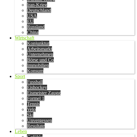
Iran-Krieg
Deutschland
USA
EU
Russland
China
Wirtschaft
Konjunktur
Arbeitsmarkt
Unternehmen
Börse und Co
Immobilien
Konsum
Sport
Fussball
Eishockey
Eismeister Zaugg
Formel 1
Tennis
Velo
Ski
Unvergessen
Resultate
Leben
Gefühle