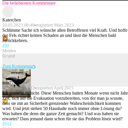
Die beliebtesten Kommentare
Katerchen
10.05.2023 08:46
registriert März 2023
Schlimme Sache ich wünsche allen Betroffenen viel Kraft. Und hoffe
der Fels richtet keinen Schaden an und lässt die Menschen bald
zurückkehren.
23
1
Melden
Zum Kommentar
tinu77
10.05.2023 09:22
registriert April 2015
Beitrag melden
Ich verstehe es nicht. Diese Menschen hatten Monate wenn nicht Jahr
Zeit, sich auf die Evakuation vorzubereiten, von der man ja wusste,
dass sie mit an Sicherheit grenzender Wahrscheinlichkeit kommen
wird. Und jetzt stehen 50 Haushalte noch immer ohne Lösung da?
Was haben die denn die ganze Zeit gemacht? Und was haben sie
erwartet? Dass jemand dann schon für sie das Problem lösen wird?
25
12