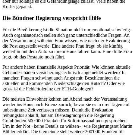
aber nur solange es die Gefährdungslage zulässt. Viele haben die
Koffer gepackt.
Die Bündner Regierung verspricht Hilfe
Für die Bevölkerung ist die Situation nicht nur emotional schwierig.
Auch organisatorisch stellen sich ganz unterschiedliche Fragen. An
der Versammlung will eine Frau wissen, wie nach der Evakuierung
die Post zugestellt werde. Eine andere Frau fragt, ob sie künftig
weiterhin mit dem Auto zu ihrem Haus fahren kann. Eine dritte Frau
fragt, ob das Postauto noch fährt.
Für andere haben finanzielle Aspekte Priorität: Wie können aktuelle
Gebäudeschäden versicherungstechnisch angemeldet werden? In
manchen Fragen schwingt auch Angst mit: Beschleunigen die
aktuellen und kommenden Niederschläge den Rutsch? Oder wie
gross ist die Fehlertoleranz der ETH-Geologen?
Die meisten Einwohner kehren am Abend nach der Veranstaltung
wieder ins Haus nach Brienz zurück, bevor sie es in drei Tagen auf
unbestimmte Zeit verlassen müssen. Damit die Evakuation
reibungslos abläuft, hat am Dienstagmorgen die Regierung
Graubünden 500'000 Franken für Sofortmassnahmen gesprochen.
Um in der Not «keine Details zu wälzen», wie Regierungsrat Martin
Bühler erklärt. Die Gemeinde stellt weitere 200'000 Franken für