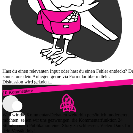
Hast du einen relevanten Input oder hast du einen Fehler entdeckt? D
kannst uns dein Anliegen gerne via Formular übermitteln.
Diskussion wird geladen...
10 Kommentare
Zum Login
Weil wir die Kommentar-Debatten weiterhin persönlich moderieren
möchten, sehen wir uns gezwungen, die Kommentarfunktion 24
Stunden nach Publikation einer Story zu schliessen. Vielen Dank für
dein Verständnis!