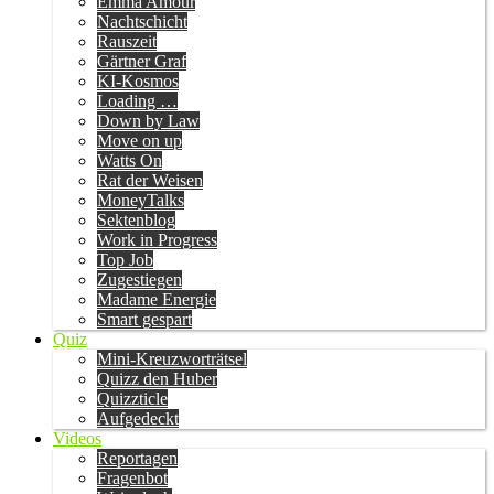
Emma Amour
Nachtschicht
Rauszeit
Gärtner Graf
KI-Kosmos
Loading …
Down by Law
Move on up
Watts On
Rat der Weisen
MoneyTalks
Sektenblog
Work in Progress
Top Job
Zugestiegen
Madame Energie
Smart gespart
Quiz
Mini-Kreuzworträtsel
Quizz den Huber
Quizzticle
Aufgedeckt
Videos
Reportagen
Fragenbot