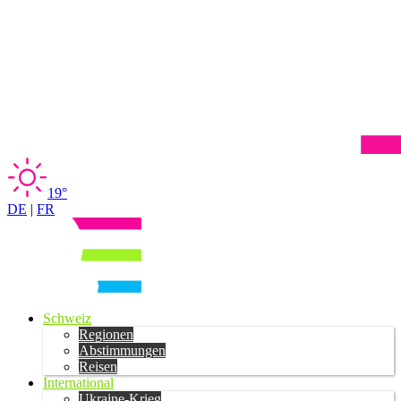
19°
DE
|
FR
Schweiz
Regionen
Abstimmungen
Reisen
International
Ukraine-Krieg