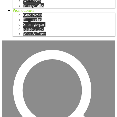
Wein doch
MoneyTalks
Promotionen
Gute News
Flugmodus
Smart gespart
Reise-Glück
Meat & Greet