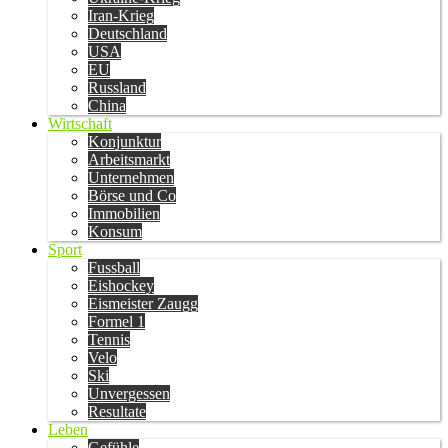
Iran-Krieg
Deutschland
USA
EU
Russland
China
Wirtschaft
Konjunktur
Arbeitsmarkt
Unternehmen
Börse und Co
Immobilien
Konsum
Sport
Fussball
Eishockey
Eismeister Zaugg
Formel 1
Tennis
Velo
Ski
Unvergessen
Resultate
Leben
Gefühle