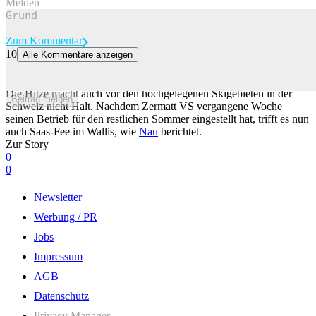
Melden
Zum Kommentar
10
Alle Kommentare anzeigen
Nach Zermatt: Nächstes Skigebiet stellt Sommerbetrieb wegen Hitze
ein
Die Hitze macht auch vor den hochgelegenen Skigebieten in der
Beitrag melden
Schweiz nicht Halt. Nachdem Zermatt VS vergangene Woche
seinen Betrieb für den restlichen Sommer eingestellt hat, trifft es nun
auch Saas-Fee im Wallis, wie
Nau
berichtet.
Zur Story
0
0
Newsletter
Werbung / PR
Jobs
Impressum
AGB
Datenschutz
Privacy Manager