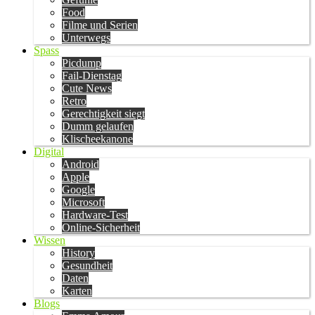
Food
Filme und Serien
Unterwegs
Spass
Picdump
Fail-Dienstag
Cute News
Retro
Gerechtigkeit siegt
Dumm gelaufen
Klischeekanone
Digital
Android
Apple
Google
Microsoft
Hardware-Test
Online-Sicherheit
Wissen
History
Gesundheit
Daten
Karten
Blogs