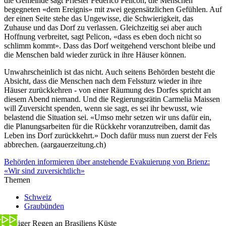
die Gemeinde sagt Priester Federico Pelicon, die Menschen
begegneten «dem Ereignis» mit zwei gegensätzlichen Gefühlen. Auf
der einen Seite stehe das Ungewisse, die Schwierigkeit, das
Zuhause und das Dorf zu verlassen. Gleichzeitig sei aber auch
Hoffnung verbreitet, sagt Pelicon, «dass es eben doch nicht so
schlimm kommt». Dass das Dorf weitgehend verschont bleibe und
die Menschen bald wieder zurück in ihre Häuser können.
Unwahrscheinlich ist das nicht. Auch seitens Behörden besteht die
Absicht, dass die Menschen nach dem Felssturz wieder in ihre
Häuser zurückkehren - von einer Räumung des Dorfes spricht an
diesem Abend niemand. Und die Regierungsrätin Carmelia Maissen
will Zuversicht spenden, wenn sie sagt, es sei ihr bewusst, wie
belastend die Situation sei. «Umso mehr setzen wir uns dafür ein,
die Planungsarbeiten für die Rückkehr voranzutreiben, damit das
Leben ins Dorf zurückkehrt.» Doch dafür muss nun zuerst der Fels
abbrechen. (aargauerzeitung.ch)
Behörden informieren über anstehende Evakuierung von Brienz:
«Wir sind zuversichtlich»
Themen
Schweiz
Graubünden
Heftiger Regen an Brasiliens Küste