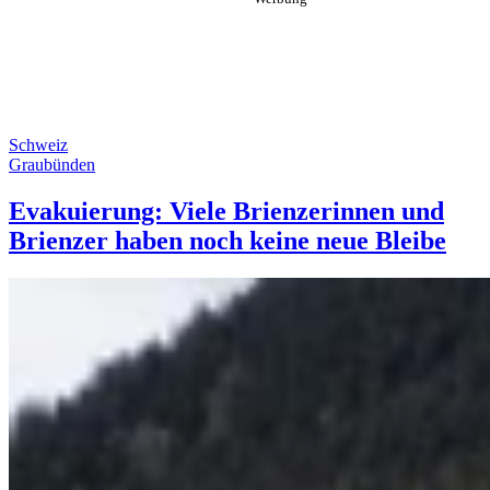
Schweiz
Graubünden
Evakuierung: Viele Brienzerinnen und
Brienzer haben noch keine neue Bleibe