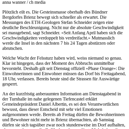
anna wanner / ch media
Plötzlich eilt es. Die Gesteinsmasse oberhalb des Bündner
Bergdorfes Brienz bewegt sich schneller als erwartet. Die
Messungen des ETH-Geologen Stefan Schneider zeigen eine
deutliche Beschleunigung. Nicht nur die absolute Geschwindigkeit
sei massgebend, sagt Schneider. «Seit Anfang April haben sich die
Geschwindigkeiten verdoppelt bis verdreifacht.» Mutmasslich
werde die Insel in den nächsten 7 bis 24 Tagen abstürzen oder
abrutschen.
Welche Wucht der Felssturz haben wird, weiss niemand so genau.
Klar ist hingegen, dass der Moment des Abbruchs unmittelbar
bevorsteht. Deshalb gilt seit Dienstag offiziell «Phase Orange»: Die
Einwohnerinnen und Einwohner müssen das Dorf bis Freitagabend,
18 Uhr, verlassen. Bereits heute sind die Strassen für Auswärtige
gesperrt.
An der kurzfristig anberaumten Information am Dienstagabend in
der Turnhalle im nahe gelegenen Tiefencastel erklärt
Gemeindepräsident Daniel Albertin, es sei den Verantwortlichen
bewusst, dass dieser Entscheid mit sehr viel Emotionen
aufgenommen werde. Bereits ab Freitag dürfen die Bewohnerinnen
und Bewohner nicht mehr in Brienz übernachten, ab Samstag
dürfen sie sich tagsüber zwar noch stundenweise im Dorf aufhalten,