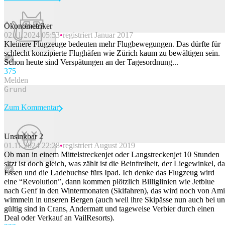
Ökonometriker
02.11.2024 05:53
registriert Januar 2017
Beitrag melden
Kleinere Flugzeuge bedeuten mehr Flugbewegungen. Das dürfte für
schlecht konzipierte Flughäfen wie Zürich kaum zu bewältigen sein.
Schon heute sind Verspätungen an der Tagesordnung...
37
5
Melden
Zum Kommentar
Unsinkbar 2
01.11.2024 22:28
registriert August 2019
Beitrag melden
Ob man in einem Mittelstreckenjet oder Langstreckenjet 10 Stunden
sitzt ist doch gleich, was zählt ist die Beinfreiheit, der Liegewinkel, d
Essen und die Ladebuchse fürs Ipad. Ich denke das Flugzeug wird
eine “Revolution”, dann kommen plötzlich Billiglinien wie Jetblue
nach Genf in den Wintermonaten (Skifahren), das wird noch von Ami
wimmeln in unseren Bergen (auch weil ihre Skipässe nun auch bei un
gültig sind in Crans, Andermatt und tageweise Verbier durch einen
Deal oder Verkauf an VailResorts).