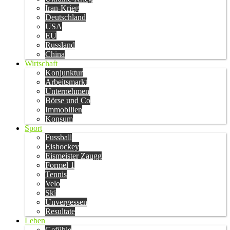
Iran-Krieg
Deutschland
USA
EU
Russland
China
Wirtschaft
Konjunktur
Arbeitsmarkt
Unternehmen
Börse und Co
Immobilien
Konsum
Sport
Fussball
Eishockey
Eismeister Zaugg
Formel 1
Tennis
Velo
Ski
Unvergessen
Resultate
Leben
Gefühle