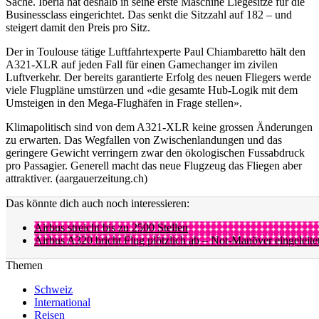
Sache. Iberia hat deshalb in seine erste Maschine Liegesitze für die
Businessclass eingerichtet. Das senkt die Sitzzahl auf 182 – und
steigert damit den Preis pro Sitz.
Der in Toulouse tätige Luftfahrtexperte Paul Chiambaretto hält den
A321-XLR auf jeden Fall für einen Gamechanger im zivilen
Luftverkehr. Der bereits garantierte Erfolg des neuen Fliegers werde
viele Flugpläne umstürzen und «die gesamte Hub-Logik mit dem
Umsteigen in den Mega-Flughäfen in Frage stellen».
Klimapolitisch sind von dem A321-XLR keine grossen Änderungen
zu erwarten. Das Wegfallen von Zwischenlandungen und das
geringere Gewicht verringern zwar den ökologischen Fussabdruck
pro Passagier. Generell macht das neue Flugzeug das Fliegen aber
attraktiver. (aargauerzeitung.ch)
Das könnte dich auch noch interessieren:
Airbus streicht bis zu 2500 Stellen
Airbus A320 bricht Flug plötzlich ab – Not-Manöver eingeleite
Themen
Schweiz
International
Reisen