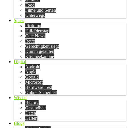
Food
Filme und Serien
Unterwegs
Spass
Picdump
Fail-Dienstag
Cute News
Retro
Gerechtigkeit siegt
Dumm gelaufen
Klischeekanone
Digital
Android
Apple
Google
Microsoft
Hardware-Test
Online-Sicherheit
Wissen
History
Gesundheit
Daten
Karten
Blogs