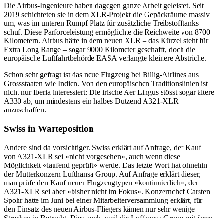
Die Airbus-Ingenieure haben dagegen ganze Arbeit geleistet. Seit
2019 schichteten sie in dem XLR-Projekt die Gepäckräume massiv
um, was im unteren Rumpf Platz für zusätzliche Treibstofftanks
schuf. Diese Parforceleistung ermöglichte die Reichweite von 8700
Kilometern. Airbus hätte in dem neuen XLR – das Kürzel steht für
Extra Long Range – sogar 9000 Kilometer geschafft, doch die
europäische Luftfahrtbehörde EASA verlangte kleinere Abstriche.
Schon sehr gefragt ist das neue Flugzeug bei Billig-Airlines aus
Grossstaaten wie Indien. Von den europäischen Traditionslinien ist
nicht nur Iberia interessiert: Die irische Aer Lingus stösst sogar ältere
A330 ab, um mindestens ein halbes Dutzend A321-XLR
anzuschaffen.
Swiss in Warteposition
Andere sind da vorsichtiger. Swiss erklärt auf Anfrage, der Kauf
von A321-XLR sei «nicht vorgesehen», auch wenn diese
Möglichkeit «laufend geprüft» werde. Das letzte Wort hat ohnehin
der Mutterkonzern Lufthansa Group. Auf Anfrage erklärt dieser,
man prüfe den Kauf neuer Flugzeugtypen «kontinuierlich», der
A321-XLR sei aber «bisher nicht im Fokus». Konzernchef Carsten
Spohr hatte im Juni bei einer Mitarbeiterversammlung erklärt, für
den Einsatz des neuen Airbus-Fliegers kämen nur sehr wenige
Strecken in Betracht. Dies auch, weil die Lufthansa Group mit ihren