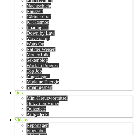
Emma Amour
Nachtschicht
Rauszeit
Gärtner Graf
KI-Kosmos
Loading …
Down by Law
Move on up
Watts On
Rat der Weisen
MoneyTalks
Sektenblog
Work in Progress
Top Job
Zugestiegen
Madame Energie
Smart gespart
Quiz
Mini-Kreuzworträtsel
Quizz den Huber
Quizzticle
Aufgedeckt
Videos
Reportagen
Fragenbot