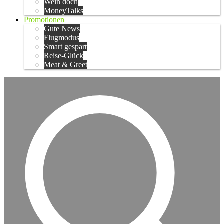
Wein doch
MoneyTalks
Promotionen
Gute News
Flugmodus
Smart gespart
Reise-Glück
Meat & Greet