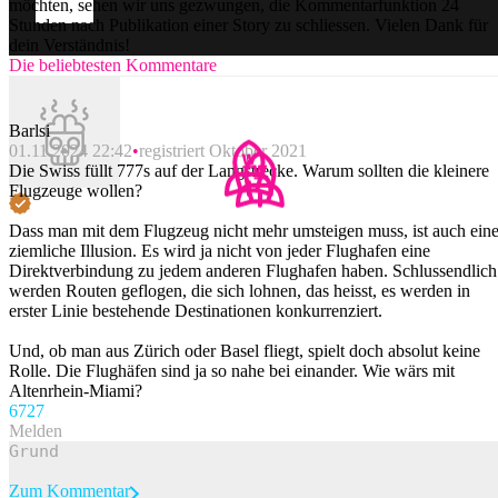
möchten, sehen wir uns gezwungen, die Kommentarfunktion 24
Stunden nach Publikation einer Story zu schliessen. Vielen Dank für
dein Verständnis!
Die beliebtesten Kommentare
Barlsi
01.11.2024 22:42
registriert Oktober 2021
Die Swiss füllt 777s auf der Langstrecke. Warum sollten die kleinere
Flugzeuge wollen?
Dass man mit dem Flugzeug nicht mehr umsteigen muss, ist auch ein
ziemliche Illusion. Es wird ja nicht von jeder Flughafen eine
Direktverbindung zu jedem anderen Flughafen haben. Schlussendlich
werden Routen geflogen, die sich lohnen, das heisst, es werden in
erster Linie bestehende Destinationen konkurrenziert.
Und, ob man aus Zürich oder Basel fliegt, spielt doch absolut keine
Rolle. Die Flughäfen sind ja so nahe bei einander. Wie wärs mit
Altenrhein-Miami?
67
27
Melden
Zum Kommentar