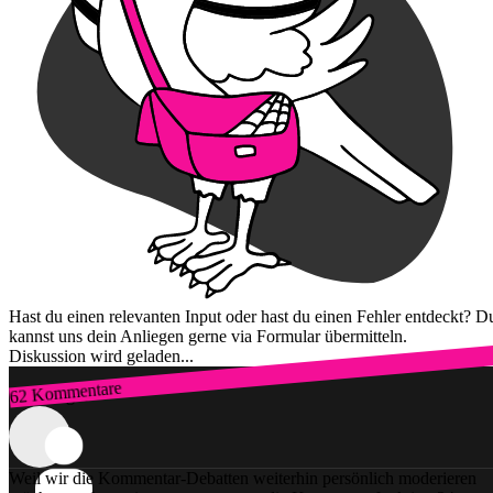
Hast du einen relevanten Input oder hast du einen Fehler entdeckt? D
kannst uns dein Anliegen gerne via Formular übermitteln.
Diskussion wird geladen...
62 Kommentare
Zum Login
Weil wir die Kommentar-Debatten weiterhin persönlich moderieren