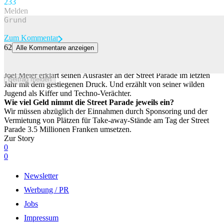
23
3
Melden
Zum Kommentar
62
Alle Kommentare anzeigen
Street-Parade-Chef: «Ich hatte seit 30 Jahren keine Sommerferien
mehr»
Joel Meier erklärt seinen Ausraster an der Street Parade im letzten
Beitrag melden
Jahr mit dem gestiegenen Druck. Und erzählt von seiner wilden
Jugend als Kiffer und Techno-Verächter.
Wie viel Geld nimmt die Street Parade jeweils ein?
Wir müssen abzüglich der Einnahmen durch Sponsoring und der
Vermietung von Plätzen für Take-away-Stände am Tag der Street
Parade 3.5 Millionen Franken umsetzen.
Zur Story
0
0
Newsletter
Werbung / PR
Jobs
Impressum