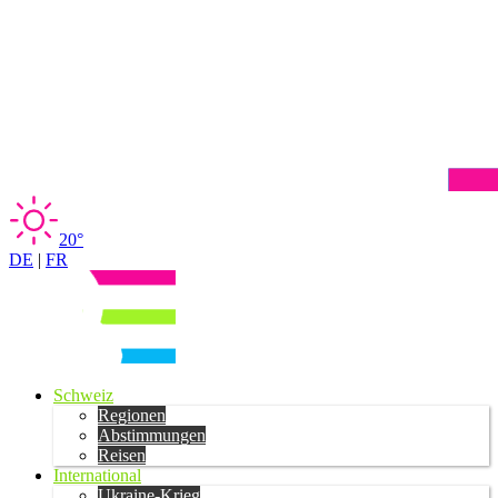
20°
DE
|
FR
Schweiz
Regionen
Abstimmungen
Reisen
International
Ukraine-Krieg