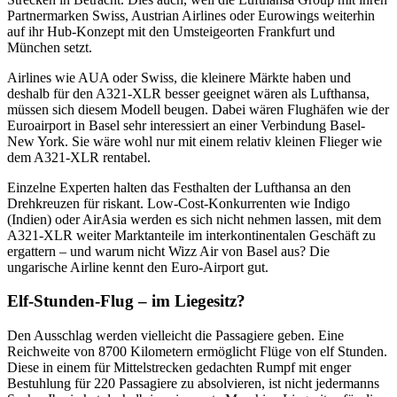
Partnermarken Swiss, Austrian Airlines oder Eurowings weiterhin
auf ihr Hub-Konzept mit den Umsteigeorten Frankfurt und
München setzt.
Airlines wie AUA oder Swiss, die kleinere Märkte haben und
deshalb für den A321-XLR besser geeignet wären als Lufthansa,
müssen sich diesem Modell beugen. Dabei wären Flughäfen wie der
Euroairport in Basel sehr interessiert an einer Verbindung Basel-
New York. Sie wäre wohl nur mit einem relativ kleinen Flieger wie
dem A321-XLR rentabel.
Einzelne Experten halten das Festhalten der Lufthansa an den
Drehkreuzen für riskant. Low-Cost-Konkurrenten wie Indigo
(Indien) oder AirAsia werden es sich nicht nehmen lassen, mit dem
A321-XLR weiter Marktanteile im interkontinentalen Geschäft zu
ergattern – und warum nicht Wizz Air von Basel aus? Die
ungarische Airline kennt den Euro-Airport gut.
Elf-Stunden-Flug – im Liegesitz?
Den Ausschlag werden vielleicht die Passagiere geben. Eine
Reichweite von 8700 Kilometern ermöglicht Flüge von elf Stunden.
Diese in einem für Mittelstrecken gedachten Rumpf mit enger
Bestuhlung für 220 Passagiere zu absolvieren, ist nicht jedermanns