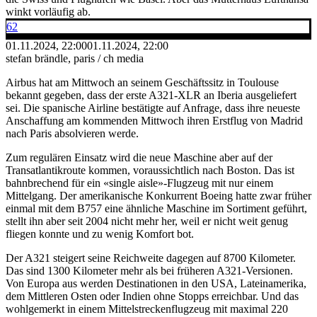
winkt vorläufig ab.
62
01.11.2024, 22:00
01.11.2024, 22:00
stefan brändle, paris / ch media
Airbus hat am Mittwoch an seinem Geschäftssitz in Toulouse
bekannt gegeben, dass der erste A321-XLR an Iberia ausgeliefert
sei. Die spanische Airline bestätigte auf Anfrage, dass ihre neueste
Anschaffung am kommenden Mittwoch ihren Erstflug von Madrid
nach Paris absolvieren werde.
Zum regulären Einsatz wird die neue Maschine aber auf der
Transatlantikroute kommen, voraussichtlich nach Boston. Das ist
bahnbrechend für ein «single aisle»-Flugzeug mit nur einem
Mittelgang. Der amerikanische Konkurrent Boeing hatte zwar früher
einmal mit dem B757 eine ähnliche Maschine im Sortiment geführt,
stellt ihn aber seit 2004 nicht mehr her, weil er nicht weit genug
fliegen konnte und zu wenig Komfort bot.
Der A321 steigert seine Reichweite dagegen auf 8700 Kilometer.
Das sind 1300 Kilometer mehr als bei früheren A321-Versionen.
Von Europa aus werden Destinationen in den USA, Lateinamerika,
dem Mittleren Osten oder Indien ohne Stopps erreichbar. Und das
wohlgemerkt in einem Mittelstreckenflugzeug mit maximal 220