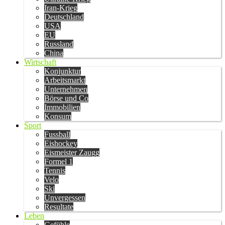
Iran-Krieg
Deutschland
USA
EU
Russland
China
Wirtschaft
Konjunktur
Arbeitsmarkt
Unternehmen
Börse und Co
Immobilien
Konsum
Sport
Fussball
Eishockey
Eismeister Zaugg
Formel 1
Tennis
Velo
Ski
Unvergessen
Resultate
Leben
Gefühle