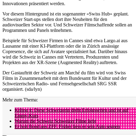
Innovationen präsentiert werden.
Vor diesem Hintergrund ist ein sogenannter «Swiss Hub» geplant.
Schweizer Start-ups stellen dort ihre Neuheiten für den
audiovisuellen Sektor vor. Und Schweizer Filmschaffende sollen an
Programmen und Panels teilnehmen.
Beispiele für Schweizer Firmen in Cannes sind etwa Largo.ai aus
Lausanne mit einer KI-Plattform oder die in Zürich ansässige
Copresence, die sich auf Avatare spezialisiert hat. Darüber hinaus
wird die Schweiz in Cannes mit Vertretern, Produzenten und
Projekten aus der XR-Szene (Augmented Reality) auftreten.
Der Gastauftritt der Schweiz am Marché du film wird von Swiss
Films in Zusammenarbeit mit dem Bundesamt für Kultur und der
Schweizerischen Radio- und Fernsehgesellschaft SRG SSR
organisiert. (sda/lyn)
Mehr zum Thema:
Killing it: Diese Schweizerin dreht Erfolgsserien und ist auf
Emmy-Kurs
Warum die Schweiz Schweizer Filme liebt
Er holt Bond ans ZFF. Früher liess er sein Auto segnen