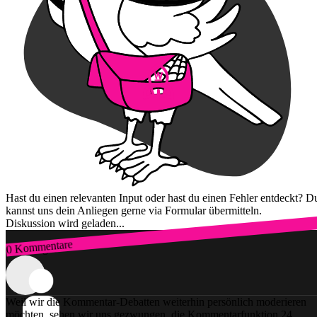
Hast du einen relevanten Input oder hast du einen Fehler entdeckt? D
kannst uns dein Anliegen gerne via Formular übermitteln.
Diskussion wird geladen...
0 Kommentare
Zum Login
Weil wir die Kommentar-Debatten weiterhin persönlich moderieren
möchten, sehen wir uns gezwungen, die Kommentarfunktion 24