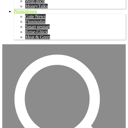
Wein doch
MoneyTalks
Promotionen
Gute News
Flugmodus
Smart gespart
Reise-Glück
Meat & Greet