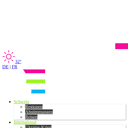
32°
DE
|
FR
Schweiz
Regionen
Abstimmungen
Reisen
International
Ukraine-Krieg