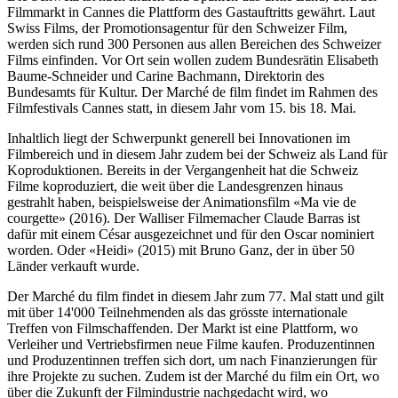
Filmmarkt in Cannes die Plattform des Gastauftritts gewährt. Laut
Swiss Films, der Promotionsagentur für den Schweizer Film,
werden sich rund 300 Personen aus allen Bereichen des Schweizer
Films einfinden. Vor Ort sein wollen zudem Bundesrätin Elisabeth
Baume-Schneider und Carine Bachmann, Direktorin des
Bundesamts für Kultur. Der Marché de film findet im Rahmen des
Filmfestivals Cannes statt, in diesem Jahr vom 15. bis 18. Mai.
Inhaltlich liegt der Schwerpunkt generell bei Innovationen im
Filmbereich und in diesem Jahr zudem bei der Schweiz als Land für
Koproduktionen. Bereits in der Vergangenheit hat die Schweiz
Filme koproduziert, die weit über die Landesgrenzen hinaus
gestrahlt haben, beispielsweise der Animationsfilm «Ma vie de
courgette» (2016). Der Walliser Filmemacher Claude Barras ist
dafür mit einem César ausgezeichnet und für den Oscar nominiert
worden. Oder «Heidi» (2015) mit Bruno Ganz, der in über 50
Länder verkauft wurde.
Der Marché du film findet in diesem Jahr zum 77. Mal statt und gilt
mit über 14'000 Teilnehmenden als das grösste internationale
Treffen von Filmschaffenden. Der Markt ist eine Plattform, wo
Verleiher und Vertriebsfirmen neue Filme kaufen. Produzentinnen
und Produzentinnen treffen sich dort, um nach Finanzierungen für
ihre Projekte zu suchen. Zudem ist der Marché du film ein Ort, wo
über die Zukunft der Filmindustrie nachgedacht wird, wo