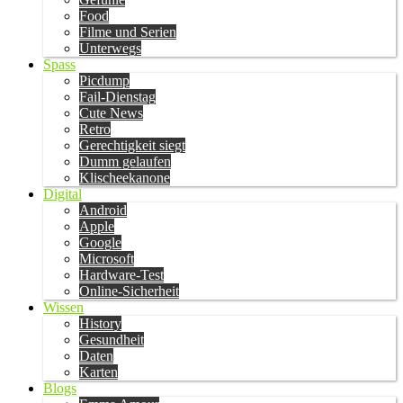
Food
Filme und Serien
Unterwegs
Spass
Picdump
Fail-Dienstag
Cute News
Retro
Gerechtigkeit siegt
Dumm gelaufen
Klischeekanone
Digital
Android
Apple
Google
Microsoft
Hardware-Test
Online-Sicherheit
Wissen
History
Gesundheit
Daten
Karten
Blogs