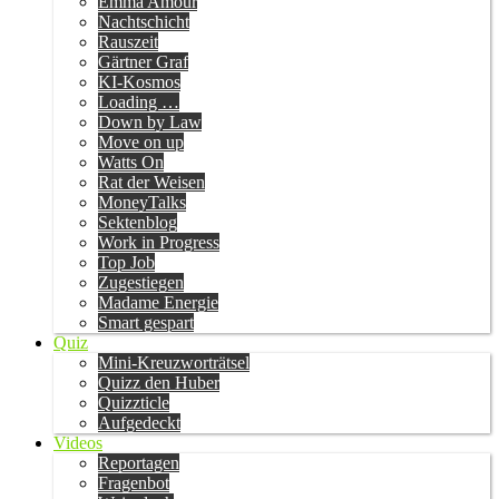
Emma Amour
Nachtschicht
Rauszeit
Gärtner Graf
KI-Kosmos
Loading …
Down by Law
Move on up
Watts On
Rat der Weisen
MoneyTalks
Sektenblog
Work in Progress
Top Job
Zugestiegen
Madame Energie
Smart gespart
Quiz
Mini-Kreuzworträtsel
Quizz den Huber
Quizzticle
Aufgedeckt
Videos
Reportagen
Fragenbot