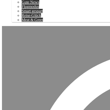
Gute News
Flugmodus
Smart gespart
Reise-Glück
Meat & Greet