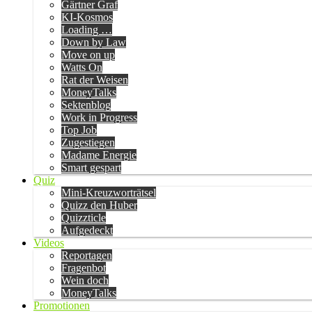
Gärtner Graf
KI-Kosmos
Loading …
Down by Law
Move on up
Watts On
Rat der Weisen
MoneyTalks
Sektenblog
Work in Progress
Top Job
Zugestiegen
Madame Energie
Smart gespart
Quiz
Mini-Kreuzworträtsel
Quizz den Huber
Quizzticle
Aufgedeckt
Videos
Reportagen
Fragenbot
Wein doch
MoneyTalks
Promotionen