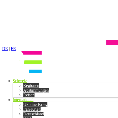
DE
|
FR
Schweiz
Regionen
Abstimmungen
Reisen
International
Ukraine-Krieg
Iran-Krieg
Deutschland