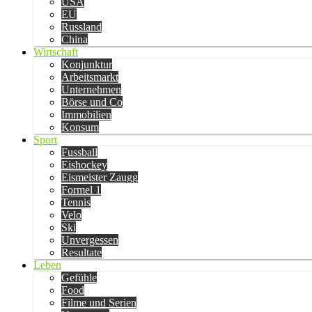
USA
EU
Russland
China
Wirtschaft
Konjunktur
Arbeitsmarkt
Unternehmen
Börse und Co
Immobilien
Konsum
Sport
Fussball
Eishockey
Eismeister Zaugg
Formel 1
Tennis
Velo
Ski
Unvergessen
Resultate
Leben
Gefühle
Food
Filme und Serien