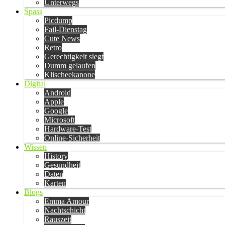
Unterwegs
Spass
Picdump
Fail-Dienstag
Cute News
Retro
Gerechtigkeit siegt
Dumm gelaufen
Klischeekanone
Digital
Android
Apple
Google
Microsoft
Hardware-Test
Online-Sicherheit
Wissen
History
Gesundheit
Daten
Karten
Blogs
Emma Amour
Nachtschicht
Rauszeit