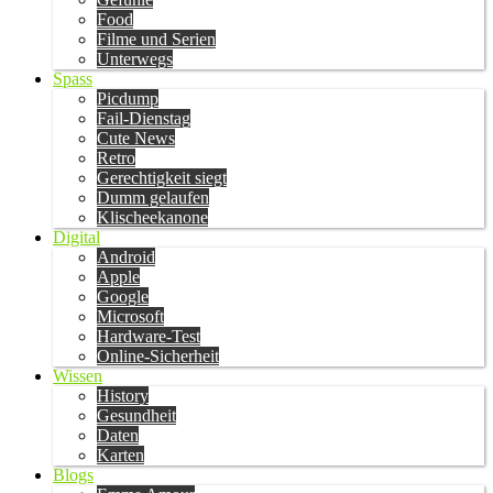
Food
Filme und Serien
Unterwegs
Spass
Picdump
Fail-Dienstag
Cute News
Retro
Gerechtigkeit siegt
Dumm gelaufen
Klischeekanone
Digital
Android
Apple
Google
Microsoft
Hardware-Test
Online-Sicherheit
Wissen
History
Gesundheit
Daten
Karten
Blogs