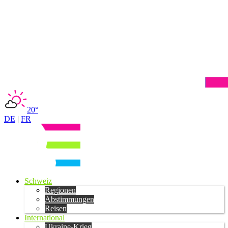
20°
DE
|
FR
Schweiz
Regionen
Abstimmungen
Reisen
International
Ukraine-Krieg