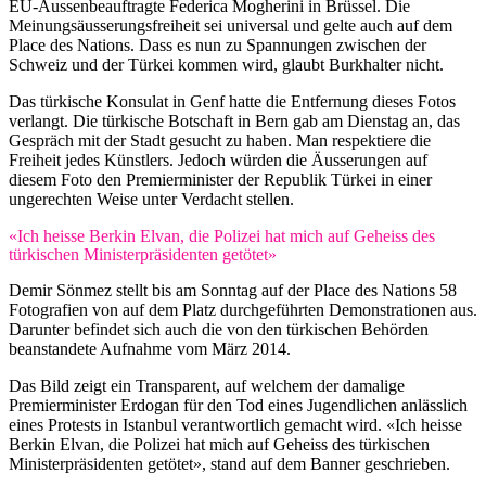
EU-Aussenbeauftragte Federica Mogherini in Brüssel. Die
Meinungsäusserungsfreiheit sei universal und gelte auch auf dem
Place des Nations. Dass es nun zu Spannungen zwischen der
Schweiz und der Türkei kommen wird, glaubt Burkhalter nicht.
Das türkische Konsulat in Genf hatte die Entfernung dieses Fotos
verlangt. Die türkische Botschaft in Bern gab am Dienstag an, das
Gespräch mit der Stadt gesucht zu haben. Man respektiere die
Freiheit jedes Künstlers. Jedoch würden die Äusserungen auf
diesem Foto den Premierminister der Republik Türkei in einer
ungerechten Weise unter Verdacht stellen.
«Ich heisse Berkin Elvan, die Polizei hat mich auf Geheiss des
türkischen Ministerpräsidenten getötet»
Demir Sönmez stellt bis am Sonntag auf der Place des Nations 58
Fotografien von auf dem Platz durchgeführten Demonstrationen aus.
Darunter befindet sich auch die von den türkischen Behörden
beanstandete Aufnahme vom März 2014.
Das Bild zeigt ein Transparent, auf welchem der damalige
Premierminister Erdogan für den Tod eines Jugendlichen anlässlich
eines Protests in Istanbul verantwortlich gemacht wird. «Ich heisse
Berkin Elvan, die Polizei hat mich auf Geheiss des türkischen
Ministerpräsidenten getötet», stand auf dem Banner geschrieben.