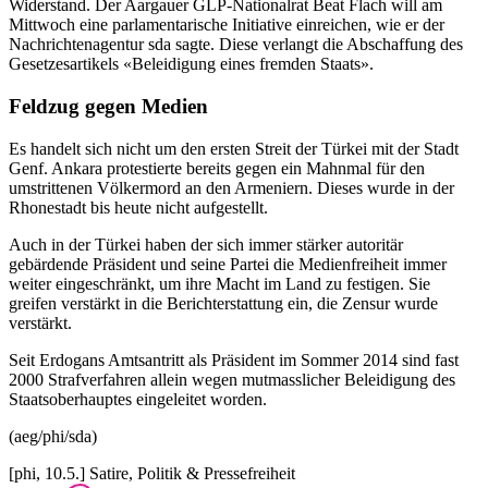
Widerstand. Der Aargauer GLP-Nationalrat Beat Flach will am
Mittwoch eine parlamentarische Initiative einreichen, wie er der
Nachrichtenagentur sda sagte. Diese verlangt die Abschaffung des
Gesetzesartikels «Beleidigung eines fremden Staats».
Feldzug gegen Medien
Es handelt sich nicht um den ersten Streit der Türkei mit der Stadt
Genf. Ankara protestierte bereits gegen ein Mahnmal für den
umstrittenen Völkermord an den Armeniern. Dieses wurde in der
Rhonestadt bis heute nicht aufgestellt.
Auch in der Türkei haben der sich immer stärker autoritär
gebärdende Präsident und seine Partei die Medienfreiheit immer
weiter eingeschränkt, um ihre Macht im Land zu festigen. Sie
greifen verstärkt in die Berichterstattung ein, die Zensur wurde
verstärkt.
Seit Erdogans Amtsantritt als Präsident im Sommer 2014 sind fast
2000 Strafverfahren allein wegen mutmasslicher Beleidigung des
Staatsoberhauptes eingeleitet worden.
(aeg/phi/sda)
[phi, 10.5.] Satire, Politik & Pressefreiheit