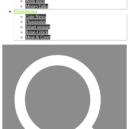
Wein doch
MoneyTalks
Promotionen
Gute News
Flugmodus
Smart gespart
Reise-Glück
Meat & Greet