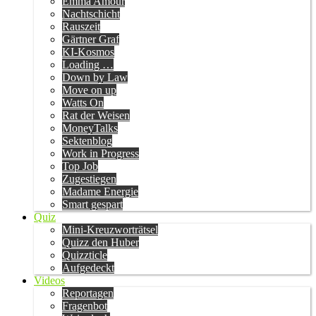
Emma Amour
Nachtschicht
Rauszeit
Gärtner Graf
KI-Kosmos
Loading …
Down by Law
Move on up
Watts On
Rat der Weisen
MoneyTalks
Sektenblog
Work in Progress
Top Job
Zugestiegen
Madame Energie
Smart gespart
Quiz
Mini-Kreuzworträtsel
Quizz den Huber
Quizzticle
Aufgedeckt
Videos
Reportagen
Fragenbot