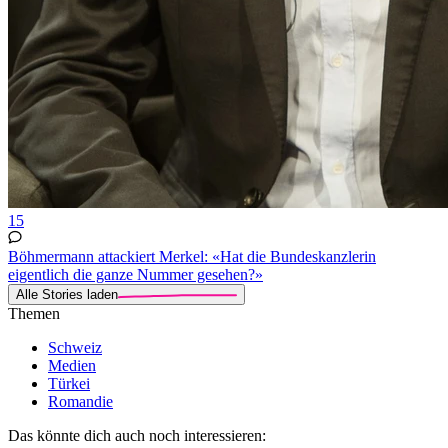
15
Böhmermann attackiert Merkel: «Hat die Bundeskanzlerin
eigentlich die ganze Nummer gesehen?»
Alle Stories laden
Themen
Schweiz
Medien
Türkei
Romandie
Das könnte dich auch noch interessieren: