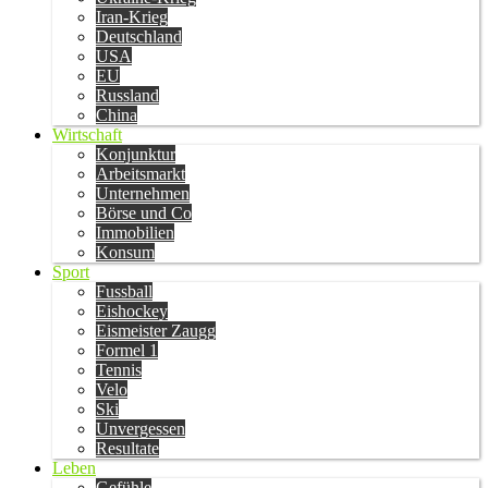
Iran-Krieg
Deutschland
USA
EU
Russland
China
Wirtschaft
Konjunktur
Arbeitsmarkt
Unternehmen
Börse und Co
Immobilien
Konsum
Sport
Fussball
Eishockey
Eismeister Zaugg
Formel 1
Tennis
Velo
Ski
Unvergessen
Resultate
Leben
Gefühle