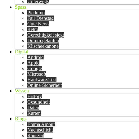
Unterwegs
Spass
Picdump
Fail-Dienstag
Cute News
Retro
Gerechtigkeit siegt
Dumm gelaufen
Klischeekanone
Digital
Android
Apple
Google
Microsoft
Hardware-Test
Online-Sicherheit
Wissen
History
Gesundheit
Daten
Karten
Blogs
Emma Amour
Nachtschicht
Rauszeit