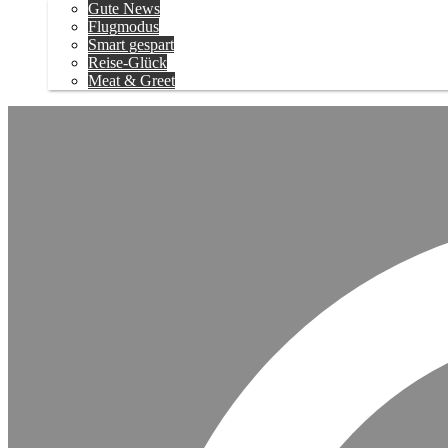
Gute News
Flugmodus
Smart gespart
Reise-Glück
Meat & Greet