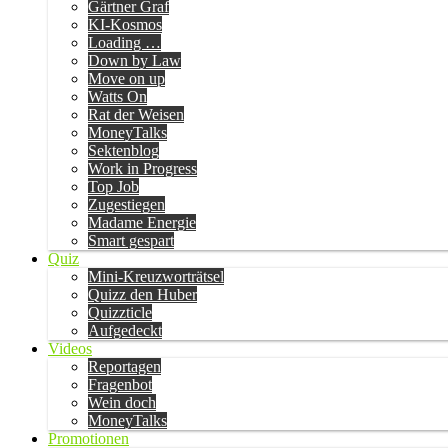
Gärtner Graf
KI-Kosmos
Loading …
Down by Law
Move on up
Watts On
Rat der Weisen
MoneyTalks
Sektenblog
Work in Progress
Top Job
Zugestiegen
Madame Energie
Smart gespart
Quiz
Mini-Kreuzworträtsel
Quizz den Huber
Quizzticle
Aufgedeckt
Videos
Reportagen
Fragenbot
Wein doch
MoneyTalks
Promotionen