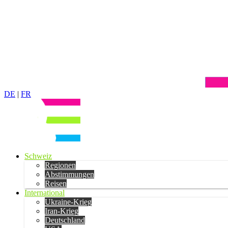
DE
|
FR
Schweiz
Regionen
Abstimmungen
Reisen
International
Ukraine-Krieg
Iran-Krieg
Deutschland