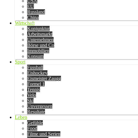
USA
EU
Russland
China
Wirtschaft
Konjunktur
Arbeitsmarkt
Unternehmen
Börse und Co
Immobilien
Konsum
Sport
Fussball
Eishockey
Eismeister Zaugg
Formel 1
Tennis
Velo
Ski
Unvergessen
Resultate
Leben
Gefühle
Food
Filme und Serien