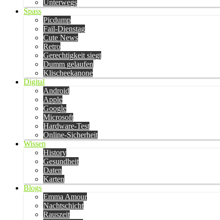
Unterwegs
Spass
Picdump
Fail-Dienstag
Cute News
Retro
Gerechtigkeit siegt
Dumm gelaufen
Klischeekanone
Digital
Android
Apple
Google
Microsoft
Hardware-Test
Online-Sicherheit
Wissen
History
Gesundheit
Daten
Karten
Blogs
Emma Amour
Nachtschicht
Rauszeit