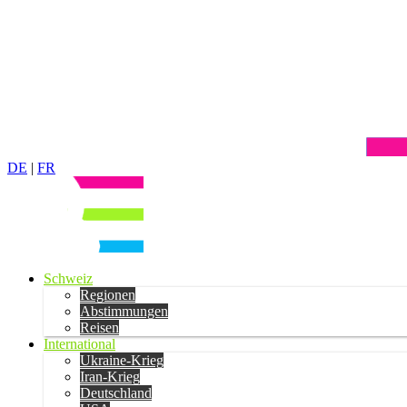
DE
|
FR
Schweiz
Regionen
Abstimmungen
Reisen
International
Ukraine-Krieg
Iran-Krieg
Deutschland