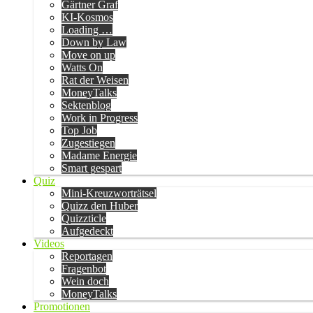
Gärtner Graf
KI-Kosmos
Loading …
Down by Law
Move on up
Watts On
Rat der Weisen
MoneyTalks
Sektenblog
Work in Progress
Top Job
Zugestiegen
Madame Energie
Smart gespart
Quiz
Mini-Kreuzworträtsel
Quizz den Huber
Quizzticle
Aufgedeckt
Videos
Reportagen
Fragenbot
Wein doch
MoneyTalks
Promotionen