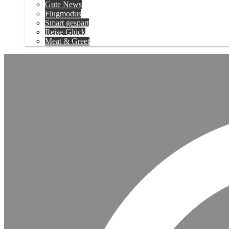
Gute News
Flugmodus
Smart gespart
Reise-Glück
Meat & Greet