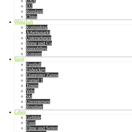
USA
EU
Russland
China
Wirtschaft
Konjunktur
Arbeitsmarkt
Unternehmen
Börse und Co
Immobilien
Konsum
Sport
Fussball
Eishockey
Eismeister Zaugg
Formel 1
Tennis
Velo
Ski
Unvergessen
Resultate
Leben
Gefühle
Food
Filme und Serien