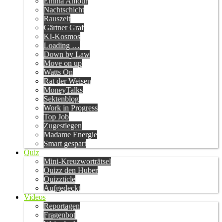
Emma Amour
Nachtschicht
Rauszeit
Gärtner Graf
KI-Kosmos
Loading …
Down by Law
Move on up
Watts On
Rat der Weisen
MoneyTalks
Sektenblog
Work in Progress
Top Job
Zugestiegen
Madame Energie
Smart gespart
Quiz
Mini-Kreuzworträtsel
Quizz den Huber
Quizzticle
Aufgedeckt
Videos
Reportagen
Fragenbot