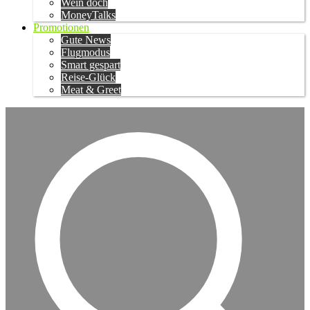
Wein doch
MoneyTalks
Promotionen
Gute News
Flugmodus
Smart gespart
Reise-Glück
Meat & Greet