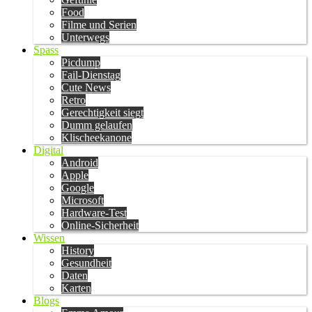
Food
Filme und Serien
Unterwegs
Spass
Picdump
Fail-Dienstag
Cute News
Retro
Gerechtigkeit siegt
Dumm gelaufen
Klischeekanone
Digital
Android
Apple
Google
Microsoft
Hardware-Test
Online-Sicherheit
Wissen
History
Gesundheit
Daten
Karten
Blogs