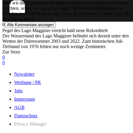
Weil wir die Kommentar-Debatten weiterhin persönlich moderieren
möchten, sehen wir uns gezwungen, die Kommentarfunktion 24
Stunden nach Publikation einer Story zu schliessen. Vielen Dank für
dein Verständnis!
8
Alle Kommentare anzeigen
Pegel des Lago Maggiore erreicht bald neue Rekordtiefe
Der Wasserstand des Lago Maggiore befindet sich derzeit unter den
Werten der Dürresommer 2003 und 2022. Zum historischen Juli-
Tiefstand von 1976 fehlen nur noch wenige Zentimeter.
Zur Story
0
0
Newsletter
Werbung / PR
Jobs
Impressum
AGB
Datenschutz
Privacy Manager