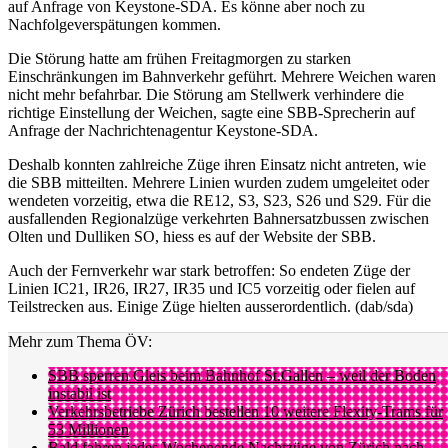
auf Anfrage von Keystone-SDA. Es könne aber noch zu
Nachfolgeverspätungen kommen.
Die Störung hatte am frühen Freitagmorgen zu starken
Einschränkungen im Bahnverkehr geführt. Mehrere Weichen waren
nicht mehr befahrbar. Die Störung am Stellwerk verhindere die
richtige Einstellung der Weichen, sagte eine SBB-Sprecherin auf
Anfrage der Nachrichtenagentur Keystone-SDA.
Deshalb konnten zahlreiche Züge ihren Einsatz nicht antreten, wie
die SBB mitteilten. Mehrere Linien wurden zudem umgeleitet oder
wendeten vorzeitig, etwa die RE12, S3, S23, S26 und S29. Für die
ausfallenden Regionalzüge verkehrten Bahnersatzbussen zwischen
Olten und Dulliken SO, hiess es auf der Website der SBB.
Auch der Fernverkehr war stark betroffen: So endeten Züge der
Linien IC21, IR26, IR27, IR35 und IC5 vorzeitig oder fielen auf
Teilstrecken aus. Einige Züge hielten ausserordentlich. (dab/sda)
Mehr zum Thema ÖV:
SBB sperren Gleis beim Bahnhof St.Gallen – weil der Boden
instabil ist
Verkehrsbetriebe Zürich bestellen 10 weitere Flexity-Trams für
53 Millionen
Bald fahren jedes Wochenende Nachtzüge von Zürich nach