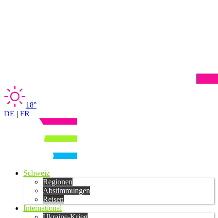
18°
DE
|
FR
Schweiz
Regionen
Abstimmungen
Reisen
International
Ukraine-Krieg