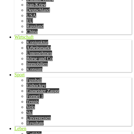
Iran-Krieg
Deutschland
USA
EU
Russland
China
Wirtschaft
Konjunktur
Arbeitsmarkt
Unternehmen
Börse und Co
Immobilien
Konsum
Sport
Fussball
Eishockey
Eismeister Zaugg
Formel 1
Tennis
Velo
Ski
Unvergessen
Resultate
Leben
Gefühle