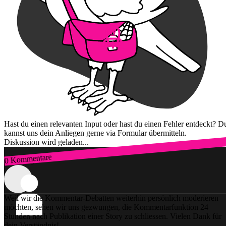
Hast du einen relevanten Input oder hast du einen Fehler entdeckt? D
kannst uns dein Anliegen gerne via Formular übermitteln.
Diskussion wird geladen...
0 Kommentare
Zum Login
Weil wir die Kommentar-Debatten weiterhin persönlich moderieren
möchten, sehen wir uns gezwungen, die Kommentarfunktion 24
Stunden nach Publikation einer Story zu schliessen. Vielen Dank für
dein Verständnis!