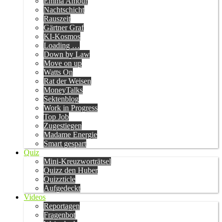
Emma Amour
Nachtschicht
Rauszeit
Gärtner Graf
KI-Kosmos
Loading …
Down by Law
Move on up
Watts On
Rat der Weisen
MoneyTalks
Sektenblog
Work in Progress
Top Job
Zugestiegen
Madame Energie
Smart gespart
Quiz
Mini-Kreuzworträtsel
Quizz den Huber
Quizzticle
Aufgedeckt
Videos
Reportagen
Fragenbot