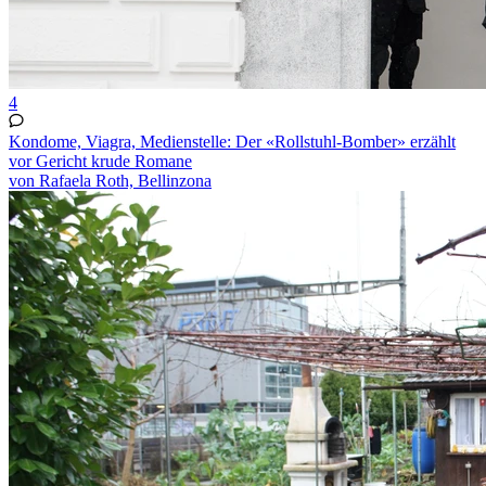
4
Kondome, Viagra, Medienstelle: Der «Rollstuhl-Bomber» erzählt
vor Gericht krude Romane
von Rafaela Roth, Bellinzona