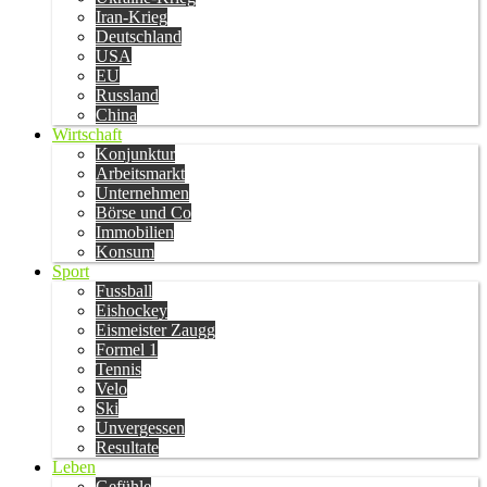
Iran-Krieg
Deutschland
USA
EU
Russland
China
Wirtschaft
Konjunktur
Arbeitsmarkt
Unternehmen
Börse und Co
Immobilien
Konsum
Sport
Fussball
Eishockey
Eismeister Zaugg
Formel 1
Tennis
Velo
Ski
Unvergessen
Resultate
Leben
Gefühle