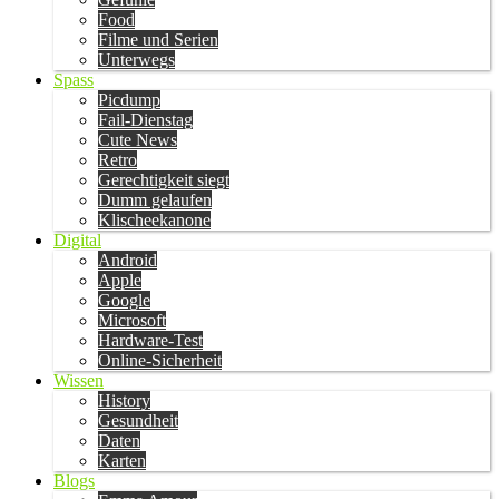
Food
Filme und Serien
Unterwegs
Spass
Picdump
Fail-Dienstag
Cute News
Retro
Gerechtigkeit siegt
Dumm gelaufen
Klischeekanone
Digital
Android
Apple
Google
Microsoft
Hardware-Test
Online-Sicherheit
Wissen
History
Gesundheit
Daten
Karten
Blogs