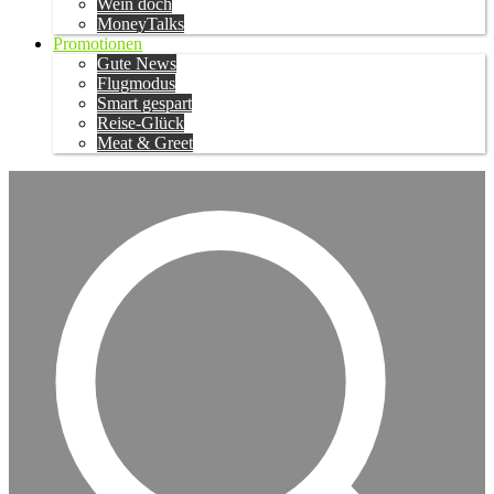
Wein doch
MoneyTalks
Promotionen
Gute News
Flugmodus
Smart gespart
Reise-Glück
Meat & Greet