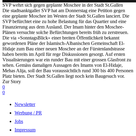
SVP wehrt sich gegen geplante Moschee in der Stadt St.Gallen
Die stadtsanktgaller SVP hat am Donnerstag eine Petition gegen
eine geplante Moschee im Westen der Stadt St.Gallen lanciert. Die
SVP befürchtet eine zu hohe Belastung für das Quartier und eine
Finanzierung aus dem Ausland. Der Imam hinter den Moschee-
Plänen versuchte solche Befürchtungen bereits früh zu zerstreuen.
Die via «SonntagsBlick» einer breiten Öffentlichkeit bekannt
gewordenen Pläne der Islamisch-Albanischen Gemeinschaft El-
Hidaje zum Bau einer neuen Moschee an der Fürstenlandstrasse
haben bereits im April für rege Diskussionen gesorgt. Auf ersten
Visualisierungen war ein runder Bau mit einer grossen Glasfront zu
sehen. Gemäss damaligen Aussagen des Imams von El-Hidaje,
Mehas Alija, soll der Bau voraussichtlich rund 300 bis 400 Personen
Platz bieten. Der Stadt St.Gallen liegt noch kein Baugesuch vor.
Zur Story
0
0
Newsletter
Werbung / PR
Jobs
Impressum