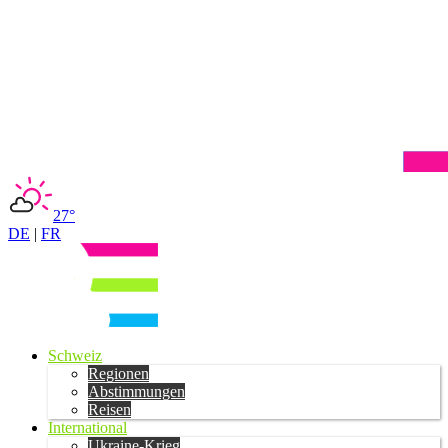
27°
DE
|
FR
Schweiz
Regionen
Abstimmungen
Reisen
International
Ukraine-Krieg