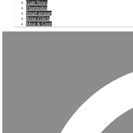
Gute News
Flugmodus
Smart gespart
Reise-Glück
Meat & Greet