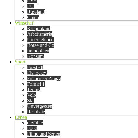
USA
EU
Russland
China
Wirtschaft
Konjunktur
Arbeitsmarkt
Unternehmen
Börse und Co
Immobilien
Konsum
Sport
Fussball
Eishockey
Eismeister Zaugg
Formel 1
Tennis
Velo
Ski
Unvergessen
Resultate
Leben
Gefühle
Food
Filme und Serien