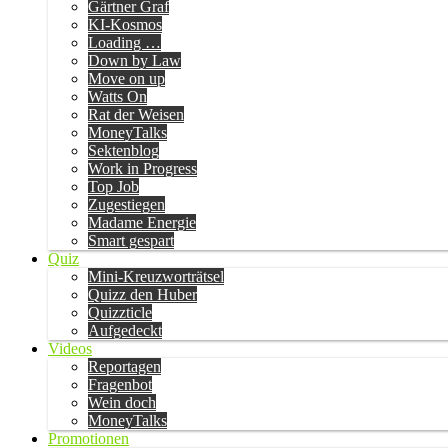
Gärtner Graf
KI-Kosmos
Loading …
Down by Law
Move on up
Watts On
Rat der Weisen
MoneyTalks
Sektenblog
Work in Progress
Top Job
Zugestiegen
Madame Energie
Smart gespart
Quiz
Mini-Kreuzworträtsel
Quizz den Huber
Quizzticle
Aufgedeckt
Videos
Reportagen
Fragenbot
Wein doch
MoneyTalks
Promotionen