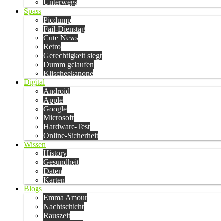
Unterwegs
Spass
Picdump
Fail-Dienstag
Cute News
Retro
Gerechtigkeit siegt
Dumm gelaufen
Klischeekanone
Digital
Android
Apple
Google
Microsoft
Hardware-Test
Online-Sicherheit
Wissen
History
Gesundheit
Daten
Karten
Blogs
Emma Amour
Nachtschicht
Rauszeit