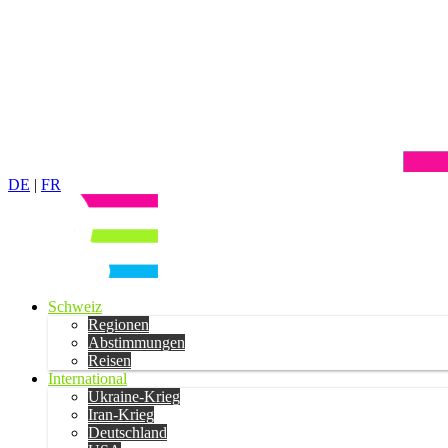
DE
|
FR
Schweiz
Regionen
Abstimmungen
Reisen
International
Ukraine-Krieg
Iran-Krieg
Deutschland