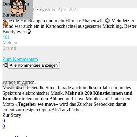
DasWölfchen
19.10.2023 16:22
registriert April 2023
Beitrag melden
Barbarisch!
Sehe die Hundeaugen und mein Hirn so: *habenwill 😍 Mein letzter
Hund war auch ein in Kartonschachtel ausgesetzter Mischling. Bester
Buddy ever 🥲
40
1
Melden
Zum Kommentar
42
Alle Kommentare anzeigen
Bässe, viel nackte Haut und Schweiss: Die Party ist in vollem Gang
Alle News und die besten Bilder und Impressionen der 33. Street
Parade in Zürich.
Beitrag melden
Musikalisch bietet die Street Parade auch in diesem Jahr ein breites
Spektrum elektronischer Musik.
Mehr als 200 Künstlerinnen und
Künstler
treten auf den Bühnen und Love Mobiles auf. Unter dem
Motto
«Together we move»
wird das Zürcher Seebecken damit
erneut zur riesigen Open-Air-Tanzfläche.
Zur Story
0
0