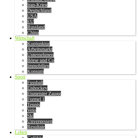
Iran-Krieg
Deutschland
USA
EU
Russland
China
Wirtschaft
Konjunktur
Arbeitsmarkt
Unternehmen
Börse und Co
Immobilien
Konsum
Sport
Fussball
Eishockey
Eismeister Zaugg
Formel 1
Tennis
Velo
Ski
Unvergessen
Resultate
Leben
Gefühle