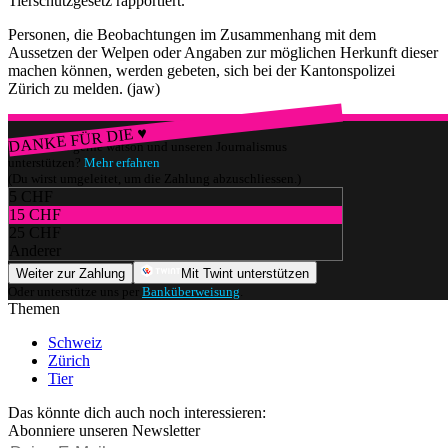
Tierschutzgesetz rapportiert.
Personen, die Beobachtungen im Zusammenhang mit dem
Aussetzen der Welpen oder Angaben zur möglichen Herkunft dieser
machen können, werden gebeten, sich bei der Kantonspolizei
Zürich zu melden. (jaw)
DANKE FÜR DIE ♥
Würdest du gerne watson und unseren Journalismus
unterstützen?
Mehr erfahren
(Du wirst umgeleitet, um die Zahlung abzuschliessen.)
5 CHF
15 CHF
25 CHF
Anderer
Weiter zur Zahlung
Mit Twint unterstützen
Oder unterstütze uns per
Banküberweisung
.
Themen
Schweiz
Zürich
Tier
Das könnte dich auch noch interessieren:
Abonniere unseren Newsletter