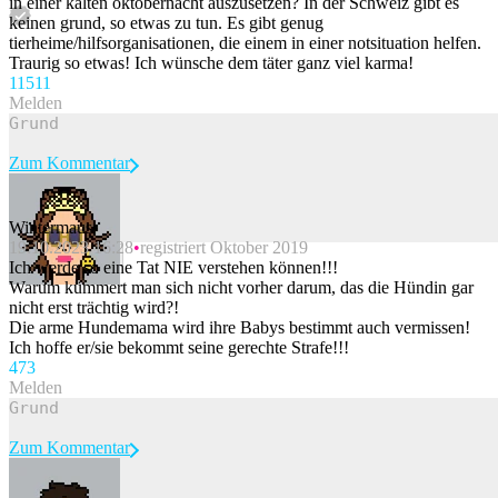
in einer kalten oktobernacht auszusetzen? In der Schweiz gibt es
keinen grund, so etwas zu tun. Es gibt genug
tierheime/hilfsorganisationen, die einem in einer notsituation helfen.
Traurig so etwas! Ich wünsche dem täter ganz viel karma!
115
11
Melden
Zum Kommentar
Wintermaus
19.10.2023 16:28
registriert Oktober 2019
Beitrag melden
Ich werde so eine Tat NIE verstehen können!!!
Warum kümmert man sich nicht vorher darum, das die Hündin gar
nicht erst trächtig wird?!
Die arme Hundemama wird ihre Babys bestimmt auch vermissen!
Ich hoffe er/sie bekommt seine gerechte Strafe!!!
47
3
Melden
Zum Kommentar