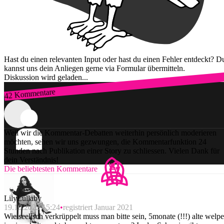
Hast du einen relevanten Input oder hast du einen Fehler entdeckt? D
kannst uns dein Anliegen gerne via Formular übermitteln.
Diskussion wird geladen...
42 Kommentare
Zum Login
Weil wir die Kommentar-Debatten weiterhin persönlich moderieren
möchten, sehen wir uns gezwungen, die Kommentarfunktion 24
Stunden nach Publikation einer Story zu schliessen. Vielen Dank für
dein Verständnis!
Die beliebtesten Kommentare
LilyLullaby
19.10.2023 15:24
registriert Januar 2021
Wie seelisch verkrüppelt muss man bitte sein, 5monate (!!!) alte welp