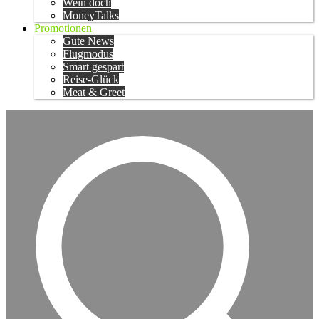
Wein doch
MoneyTalks
Promotionen
Gute News
Flugmodus
Smart gespart
Reise-Glück
Meat & Greet