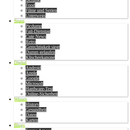
Food
Filme und Serien
Unterwegs
Spass
Picdump
Fail-Dienstag
Cute News
Retro
Gerechtigkeit siegt
Dumm gelaufen
Klischeekanone
Digital
Android
Apple
Google
Microsoft
Hardware-Test
Online-Sicherheit
Wissen
History
Gesundheit
Daten
Karten
Blogs