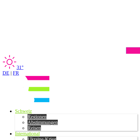
31°
DE
|
FR
Schweiz
Regionen
Abstimmungen
Reisen
International
Ukraine-Krieg