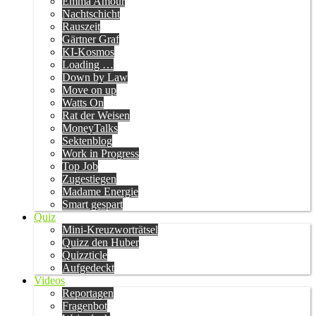
Emma Amour
Nachtschicht
Rauszeit
Gärtner Graf
KI-Kosmos
Loading …
Down by Law
Move on up
Watts On
Rat der Weisen
MoneyTalks
Sektenblog
Work in Progress
Top Job
Zugestiegen
Madame Energie
Smart gespart
Quiz
Mini-Kreuzworträtsel
Quizz den Huber
Quizzticle
Aufgedeckt
Videos
Reportagen
Fragenbot