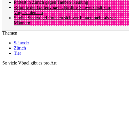
Protest in Zürich gegen Tauben-Keulung
«Stunde der Gartenvögel»: Birdlife Schweiz lädt zum
Vogelzählen ein
Studie: Stadtvögel fürchten sich vor Frauen mehr als vor
Männern
Themen
Schweiz
Zürich
Tier
So viele Vögel gibt es pro Art