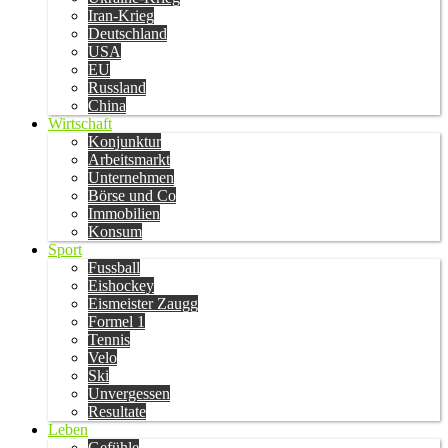
Iran-Krieg
Deutschland
USA
EU
Russland
China
Wirtschaft
Konjunktur
Arbeitsmarkt
Unternehmen
Börse und Co
Immobilien
Konsum
Sport
Fussball
Eishockey
Eismeister Zaugg
Formel 1
Tennis
Velo
Ski
Unvergessen
Resultate
Leben
Gefühle