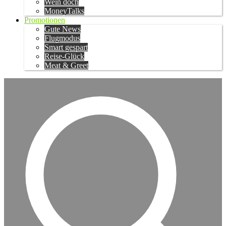
Wein doch
MoneyTalks
Promotionen
Gute News
Flugmodus
Smart gespart
Reise-Glück
Meat & Greet