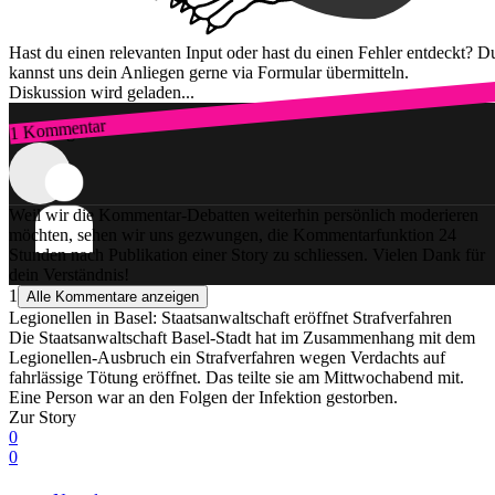
Hast du einen relevanten Input oder hast du einen Fehler entdeckt? D
kannst uns dein Anliegen gerne via Formular übermitteln.
Diskussion wird geladen...
1 Kommentar
Zum Login
Weil wir die Kommentar-Debatten weiterhin persönlich moderieren
möchten, sehen wir uns gezwungen, die Kommentarfunktion 24
Stunden nach Publikation einer Story zu schliessen. Vielen Dank für
dein Verständnis!
1
Alle Kommentare anzeigen
Legionellen in Basel: Staatsanwaltschaft eröffnet Strafverfahren
Die Staatsanwaltschaft Basel-Stadt hat im Zusammenhang mit dem
Legionellen-Ausbruch ein Strafverfahren wegen Verdachts auf
fahrlässige Tötung eröffnet. Das teilte sie am Mittwochabend mit.
Eine Person war an den Folgen der Infektion gestorben.
Zur Story
0
0