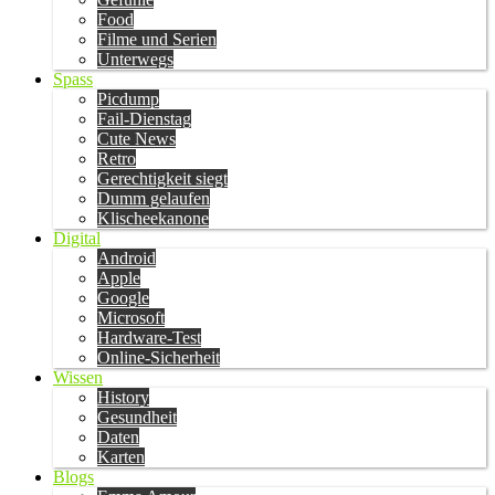
Food
Filme und Serien
Unterwegs
Spass
Picdump
Fail-Dienstag
Cute News
Retro
Gerechtigkeit siegt
Dumm gelaufen
Klischeekanone
Digital
Android
Apple
Google
Microsoft
Hardware-Test
Online-Sicherheit
Wissen
History
Gesundheit
Daten
Karten
Blogs