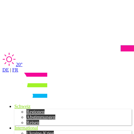
20°
DE
|
FR
Schweiz
Regionen
Abstimmungen
Reisen
International
Ukraine-Krieg