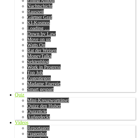
Emma Amour
Nachtschicht
Rauszeit
Gärtner Graf
KI-Kosmos
Loading …
Down by Law
Move on up
Watts On
Rat der Weisen
MoneyTalks
Sektenblog
Work in Progress
Top Job
Zugestiegen
Madame Energie
Smart gespart
Quiz
Mini-Kreuzworträtsel
Quizz den Huber
Quizzticle
Aufgedeckt
Videos
Reportagen
Fragenbot