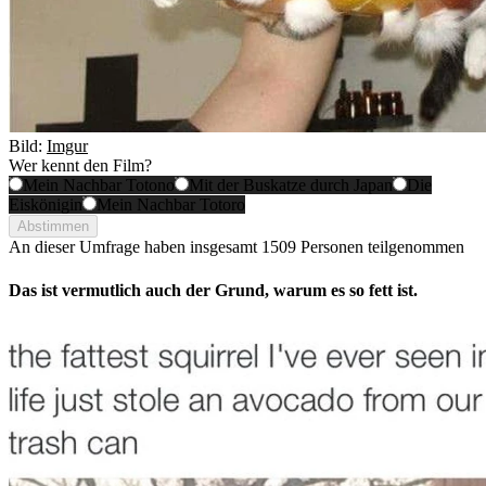
Bild:
Imgur
Wer kennt den Film?
Mein Nachbar Totono
Mit der Buskatze durch Japan
Die
Eiskönigin
Mein Nachbar Totoro
Abstimmen
An dieser Umfrage haben insgesamt
1509 Personen
teilgenommen
Das ist vermutlich auch der Grund, warum es so fett ist.