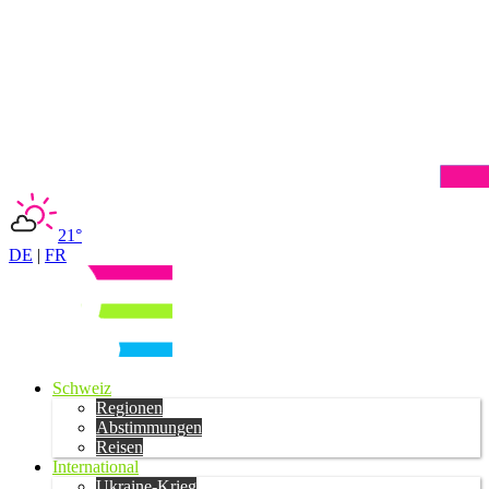
21°
DE
|
FR
Schweiz
Regionen
Abstimmungen
Reisen
International
Ukraine-Krieg