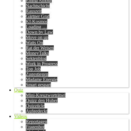
Emma Amour
Nachtschicht
Rauszeit
Gärtner Graf
KI-Kosmos
Loading …
Down by Law
Move on up
Watts On
Rat der Weisen
MoneyTalks
Sektenblog
Work in Progress
Top Job
Zugestiegen
Madame Energie
Smart gespart
Quiz
Mini-Kreuzworträtsel
Quizz den Huber
Quizzticle
Aufgedeckt
Videos
Reportagen
Fragenbot