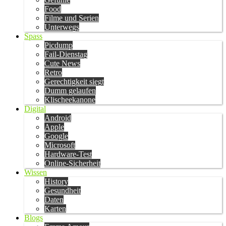
Food
Filme und Serien
Unterwegs
Spass
Picdump
Fail-Dienstag
Cute News
Retro
Gerechtigkeit siegt
Dumm gelaufen
Klischeekanone
Digital
Android
Apple
Google
Microsoft
Hardware-Test
Online-Sicherheit
Wissen
History
Gesundheit
Daten
Karten
Blogs