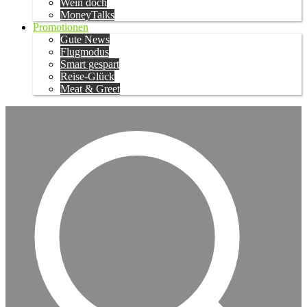
Wein doch
MoneyTalks
Promotionen
Gute News
Flugmodus
Smart gespart
Reise-Glück
Meat & Greet