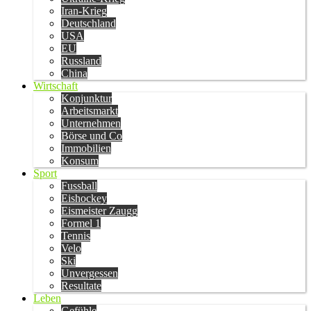
Iran-Krieg
Deutschland
USA
EU
Russland
China
Wirtschaft
Konjunktur
Arbeitsmarkt
Unternehmen
Börse und Co
Immobilien
Konsum
Sport
Fussball
Eishockey
Eismeister Zaugg
Formel 1
Tennis
Velo
Ski
Unvergessen
Resultate
Leben
Gefühle