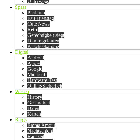
Unterwegs
Spass
Picdump
Fail-Dienstag
Cute News
Retro
Gerechtigkeit siegt
Dumm gelaufen
Klischeekanone
Digital
Android
Apple
Google
Microsoft
Hardware-Test
Online-Sicherheit
Wissen
History
Gesundheit
Daten
Karten
Blogs
Emma Amour
Nachtschicht
Rauszeit