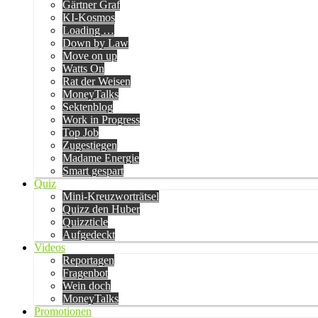
Gärtner Graf
KI-Kosmos
Loading …
Down by Law
Move on up
Watts On
Rat der Weisen
MoneyTalks
Sektenblog
Work in Progress
Top Job
Zugestiegen
Madame Energie
Smart gespart
Quiz
Mini-Kreuzworträtsel
Quizz den Huber
Quizzticle
Aufgedeckt
Videos
Reportagen
Fragenbot
Wein doch
MoneyTalks
Promotionen