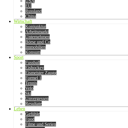
USA
EU
Russland
China
Wirtschaft
Konjunktur
Arbeitsmarkt
Unternehmen
Börse und Co
Immobilien
Konsum
Sport
Fussball
Eishockey
Eismeister Zaugg
Formel 1
Tennis
Velo
Ski
Unvergessen
Resultate
Leben
Gefühle
Food
Filme und Serien