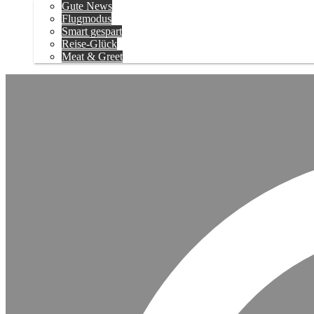
Gute News
Flugmodus
Smart gespart
Reise-Glück
Meat & Greet