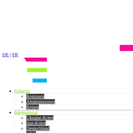
DE
|
FR
Schweiz
Regionen
Abstimmungen
Reisen
International
Ukraine-Krieg
Iran-Krieg
Deutschland