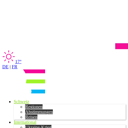
17°
DE
|
FR
Schweiz
Regionen
Abstimmungen
Reisen
International
Ukraine-Krieg