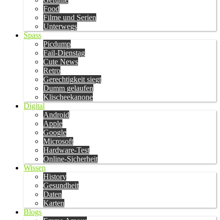
Food
Filme und Serien
Unterwegs
Spass
Picdump
Fail-Dienstag
Cute News
Retro
Gerechtigkeit siegt
Dumm gelaufen
Klischeekanone
Digital
Android
Apple
Google
Microsoft
Hardware-Test
Online-Sicherheit
Wissen
History
Gesundheit
Daten
Karten
Blogs