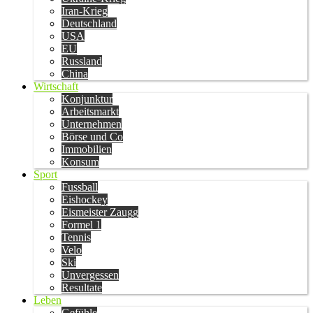
Iran-Krieg
Deutschland
USA
EU
Russland
China
Wirtschaft
Konjunktur
Arbeitsmarkt
Unternehmen
Börse und Co
Immobilien
Konsum
Sport
Fussball
Eishockey
Eismeister Zaugg
Formel 1
Tennis
Velo
Ski
Unvergessen
Resultate
Leben
Gefühle