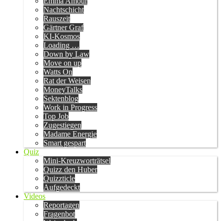
Emma Amour
Nachtschicht
Rauszeit
Gärtner Graf
KI-Kosmos
Loading …
Down by Law
Move on up
Watts On
Rat der Weisen
MoneyTalks
Sektenblog
Work in Progress
Top Job
Zugestiegen
Madame Energie
Smart gespart
Quiz
Mini-Kreuzworträtsel
Quizz den Huber
Quizzticle
Aufgedeckt
Videos
Reportagen
Fragenbot