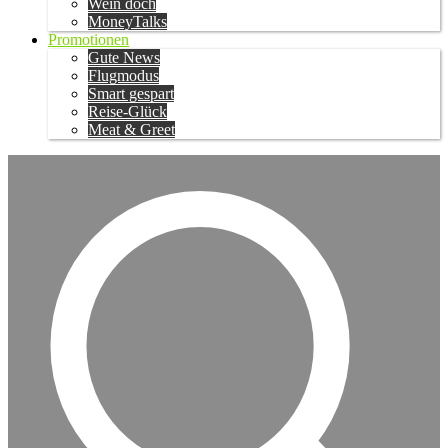
Wein doch
MoneyTalks
Promotionen
Gute News
Flugmodus
Smart gespart
Reise-Glück
Meat & Greet