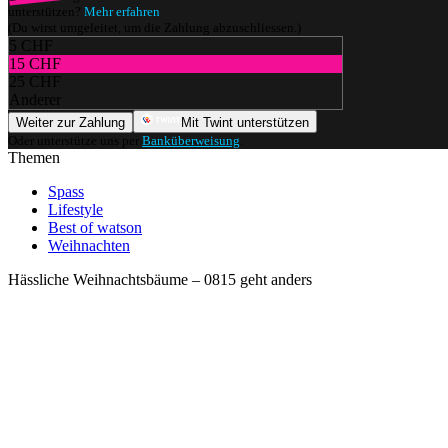
unterstützen?
Mehr erfahren
(Du wirst umgeleitet, um die Zahlung abzuschliessen.)
5 CHF
15 CHF
25 CHF
Anderer
Weiter zur Zahlung
Mit Twint unterstützen
Oder unterstütze uns per
Banküberweisung
.
Themen
Spass
Lifestyle
Best of watson
Weihnachten
Hässliche Weihnachtsbäume – 0815 geht anders