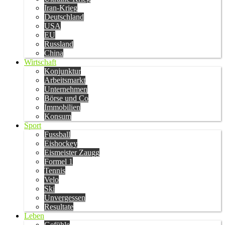
Iran-Krieg
Deutschland
USA
EU
Russland
China
Wirtschaft
Konjunktur
Arbeitsmarkt
Unternehmen
Börse und Co
Immobilien
Konsum
Sport
Fussball
Eishockey
Eismeister Zaugg
Formel 1
Tennis
Velo
Ski
Unvergessen
Resultate
Leben
Gefühle