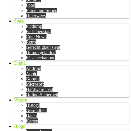
Food
Filme und Serien
Unterwegs
Spass
Picdump
Fail-Dienstag
Cute News
Retro
Gerechtigkeit siegt
Dumm gelaufen
Klischeekanone
Digital
Android
Apple
Google
Microsoft
Hardware-Test
Online-Sicherheit
Wissen
History
Gesundheit
Daten
Karten
Blogs