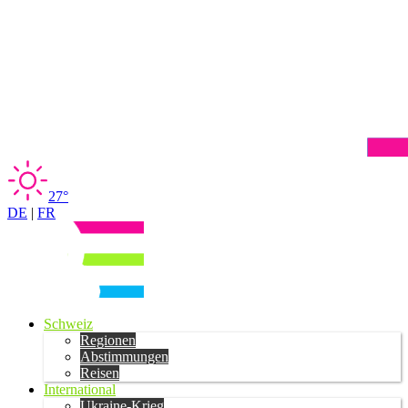
27°
DE
|
FR
Schweiz
Regionen
Abstimmungen
Reisen
International
Ukraine-Krieg