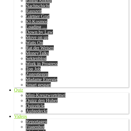
Emma Amour
Nachtschicht
Rauszeit
Gärtner Graf
KI-Kosmos
Loading …
Down by Law
Move on up
Watts On
Rat der Weisen
MoneyTalks
Sektenblog
Work in Progress
Top Job
Zugestiegen
Madame Energie
Smart gespart
Quiz
Mini-Kreuzworträtsel
Quizz den Huber
Quizzticle
Aufgedeckt
Videos
Reportagen
Fragenbot