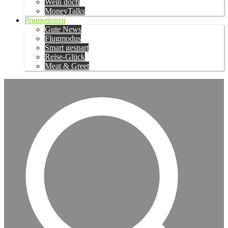
Wein doch
MoneyTalks
Promotionen
Gute News
Flugmodus
Smart gespart
Reise-Glück
Meat & Greet