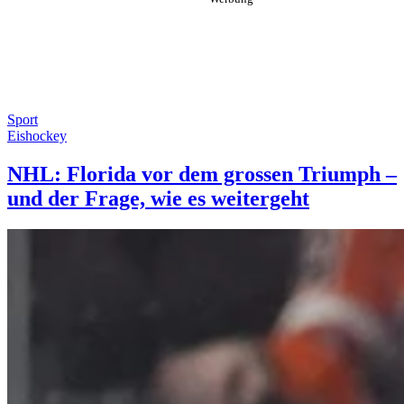
Sport
Eishockey
NHL: Florida vor dem grossen Triumph –
und der Frage, wie es weitergeht