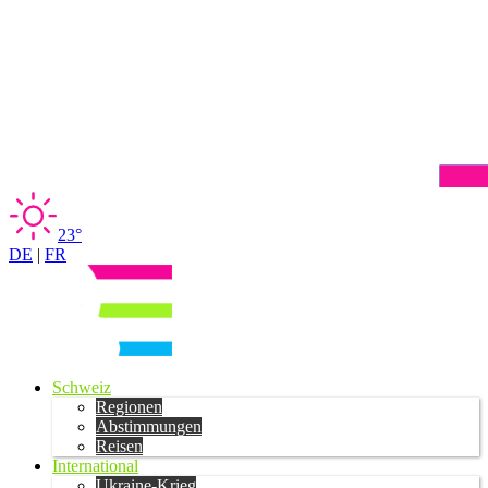
23°
DE
|
FR
Schweiz
Regionen
Abstimmungen
Reisen
International
Ukraine-Krieg