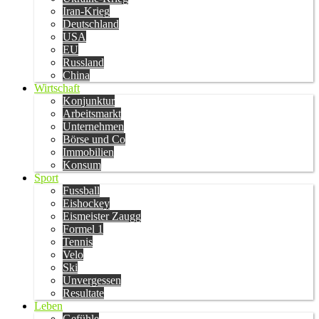
Iran-Krieg
Deutschland
USA
EU
Russland
China
Wirtschaft
Konjunktur
Arbeitsmarkt
Unternehmen
Börse und Co
Immobilien
Konsum
Sport
Fussball
Eishockey
Eismeister Zaugg
Formel 1
Tennis
Velo
Ski
Unvergessen
Resultate
Leben
Gefühle