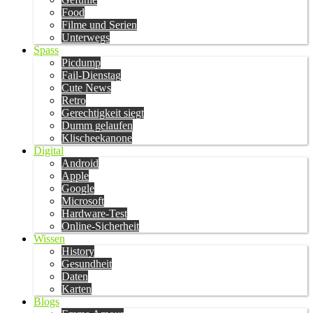
Food
Filme und Serien
Unterwegs
Spass
Picdump
Fail-Dienstag
Cute News
Retro
Gerechtigkeit siegt
Dumm gelaufen
Klischeekanone
Digital
Android
Apple
Google
Microsoft
Hardware-Test
Online-Sicherheit
Wissen
History
Gesundheit
Daten
Karten
Blogs