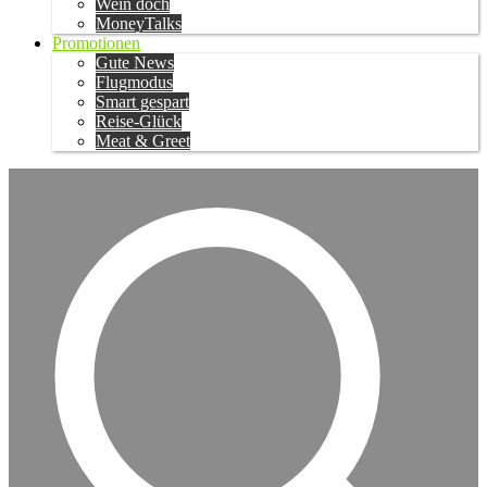
Wein doch
MoneyTalks
Promotionen
Gute News
Flugmodus
Smart gespart
Reise-Glück
Meat & Greet