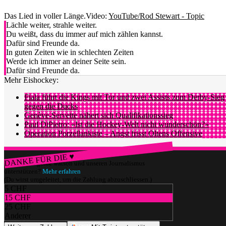
Das Lied in voller Länge.
Video:
YouTube/Rod Stewart - Topic
Lächle weiter, strahle weiter.
Du weißt, dass du immer auf mich zählen kannst.
Dafür sind Freunde da.
In guten Zeiten wie in schlechten Zeiten
Werde ich immer an deiner Seite sein.
Dafür sind Freunde da.
Mehr Eishockey:
Fiala führt die Kings mit Tor und zwei Assists zum Derby-Sieg
gegen die Ducks
Genève-Servette nähert sich Qualifikationssieg
Paul DiPietro: «Ist die Hockey-Welt nicht wunderschön?»
Operation Porzellankiste – Angst frisst Oltens Offensive
DANKE FÜR DIE ♥
Würdest du gerne watson und unseren Journalismus
unterstützen?
Mehr erfahren
(Du wirst umgeleitet, um die Zahlung abzuschliessen.)
5 CHF
15 CHF
25 CHF
Anderer