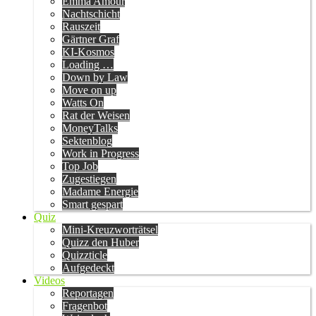
Emma Amour
Nachtschicht
Rauszeit
Gärtner Graf
KI-Kosmos
Loading …
Down by Law
Move on up
Watts On
Rat der Weisen
MoneyTalks
Sektenblog
Work in Progress
Top Job
Zugestiegen
Madame Energie
Smart gespart
Quiz
Mini-Kreuzworträtsel
Quizz den Huber
Quizzticle
Aufgedeckt
Videos
Reportagen
Fragenbot