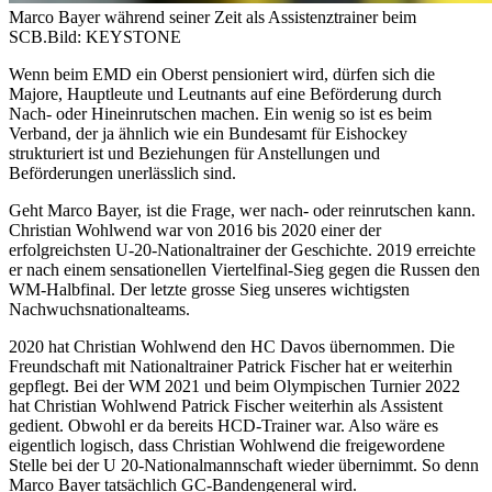
Marco Bayer während seiner Zeit als Assistenztrainer beim
SCB.
Bild: KEYSTONE
Wenn beim EMD ein Oberst pensioniert wird, dürfen sich die
Majore, Hauptleute und Leutnants auf eine Beförderung durch
Nach- oder Hineinrutschen machen. Ein wenig so ist es beim
Verband, der ja ähnlich wie ein Bundesamt für Eishockey
strukturiert ist und Beziehungen für Anstellungen und
Beförderungen unerlässlich sind.
Geht Marco Bayer, ist die Frage, wer nach- oder reinrutschen kann.
Christian Wohlwend war von 2016 bis 2020 einer der
erfolgreichsten U-20-Nationaltrainer der Geschichte. 2019 erreichte
er nach einem sensationellen Viertelfinal-Sieg gegen die Russen den
WM-Halbfinal. Der letzte grosse Sieg unseres wichtigsten
Nachwuchsnationalteams.
2020 hat Christian Wohlwend den HC Davos übernommen. Die
Freundschaft mit Nationaltrainer Patrick Fischer hat er weiterhin
gepflegt. Bei der WM 2021 und beim Olympischen Turnier 2022
hat Christian Wohlwend Patrick Fischer weiterhin als Assistent
gedient. Obwohl er da bereits HCD-Trainer war. Also wäre es
eigentlich logisch, dass Christian Wohlwend die freigewordene
Stelle bei der U 20-Nationalmannschaft wieder übernimmt. So denn
Marco Bayer tatsächlich GC-Bandengeneral wird.