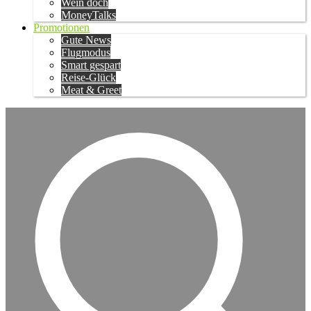
Wein doch
MoneyTalks
Promotionen
Gute News
Flugmodus
Smart gespart
Reise-Glück
Meat & Greet