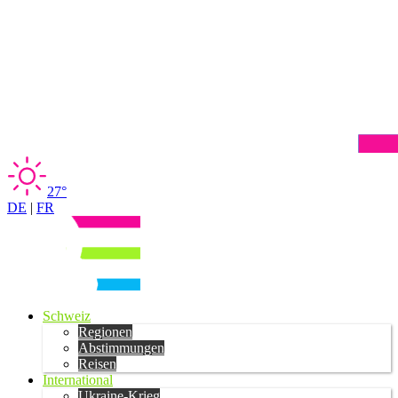
27°
DE
|
FR
Schweiz
Regionen
Abstimmungen
Reisen
International
Ukraine-Krieg