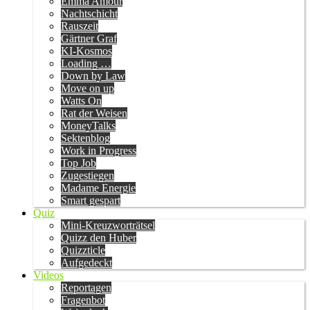
Emma Amour
Nachtschicht
Rauszeit
Gärtner Graf
KI-Kosmos
Loading …
Down by Law
Move on up
Watts On
Rat der Weisen
MoneyTalks
Sektenblog
Work in Progress
Top Job
Zugestiegen
Madame Energie
Smart gespart
Quiz
Mini-Kreuzworträtsel
Quizz den Huber
Quizzticle
Aufgedeckt
Videos
Reportagen
Fragenbot