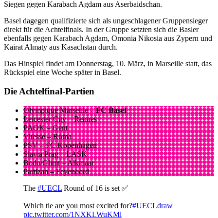
Siegen gegen Karabach Agdam aus Aserbaidschan.
Basel dagegen qualifizierte sich als ungeschlagener Gruppensieger
direkt für die Achtelfinals. In der Gruppe setzten sich die Basler
ebenfalls gegen Karabach Agdam, Omonia Nikosia aus Zypern und
Kairat Almaty aus Kasachstan durch.
Das Hinspiel findet am Donnerstag, 10. März, in Marseille statt, das
Rückspiel eine Woche später in Basel.
Die Achtelfinal-Partien
Olympique Marseille –
FC Basel
Leicester City – Rennes
PAOK – Gent
Vitesse – Roma
PSV – FC Kopenhagen
Slavia Prag – LASK
Bodo/Glimt – Alkmaar
Partizan – Feyenoord
The
#UECL
Round of 16 is set ✅
Which tie are you most excited for?
#UECLdraw
pic.twitter.com/1NXKLWuKMl