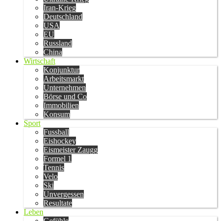
Iran-Krieg
Deutschland
USA
EU
Russland
China
Wirtschaft
Konjunktur
Arbeitsmarkt
Unternehmen
Börse und Co
Immobilien
Konsum
Sport
Fussball
Eishockey
Eismeister Zaugg
Formel 1
Tennis
Velo
Ski
Unvergessen
Resultate
Leben
Gefühle