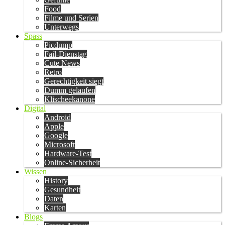
Food
Filme und Serien
Unterwegs
Spass
Picdump
Fail-Dienstag
Cute News
Retro
Gerechtigkeit siegt
Dumm gelaufen
Klischeekanone
Digital
Android
Apple
Google
Microsoft
Hardware-Test
Online-Sicherheit
Wissen
History
Gesundheit
Daten
Karten
Blogs