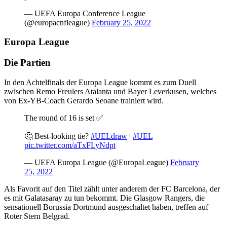
— UEFA Europa Conference League
(@europacnfleague)
February 25, 2022
Europa League
Die Partien
In den Achtelfinals der Europa League kommt es zum Duell
zwischen Remo Freulers Atalanta und Bayer Leverkusen, welches
von Ex-YB-Coach Gerardo Seoane trainiert wird.
The round of 16 is set ✅
🤔 Best-looking tie?
#UELdraw
|
#UEL
pic.twitter.com/aTxFLyNdpt
— UEFA Europa League (@EuropaLeague)
February
25, 2022
Als Favorit auf den Titel zählt unter anderem der FC Barcelona, der
es mit Galatasaray zu tun bekommt. Die Glasgow Rangers, die
sensationell Borussia Dortmund ausgeschaltet haben, treffen auf
Roter Stern Belgrad.