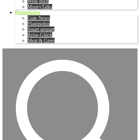
Wein doch
MoneyTalks
Promotionen
Gute News
Flugmodus
Smart gespart
Reise-Glück
Meat & Greet