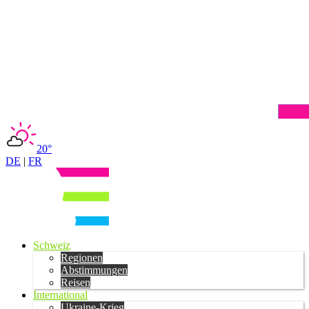
20°
DE
|
FR
Schweiz
Regionen
Abstimmungen
Reisen
International
Ukraine-Krieg