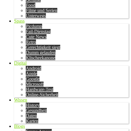
Food
Filme und Serien
Unterwegs
Spass
Picdump
Fail-Dienstag
Cute News
Retro
Gerechtigkeit siegt
Dumm gelaufen
Klischeekanone
Digital
Android
Apple
Google
Microsoft
Hardware-Test
Online-Sicherheit
Wissen
History
Gesundheit
Daten
Karten
Blogs