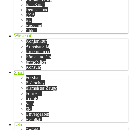
Iran-Krieg
Deutschland
USA
EU
Russland
China
Wirtschaft
Konjunktur
Arbeitsmarkt
Unternehmen
Börse und Co
Immobilien
Konsum
Sport
Fussball
Eishockey
Eismeister Zaugg
Formel 1
Tennis
Velo
Ski
Unvergessen
Resultate
Leben
Gefühle