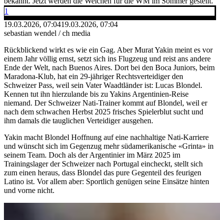
bekannt. Jetzt werden die Weichen für die WM im Sommer gestellt.
1
19.03.2026, 07:04
19.03.2026, 07:04
sebastian wendel / ch media
Rückblickend wirkt es wie ein Gag. Aber Murat Yakin meint es vor
einem Jahr völlig ernst, setzt sich ins Flugzeug und reist ans andere
Ende der Welt, nach Buenos Aires. Dort bei den Boca Juniors, beim
Maradona-Klub, hat ein 29-jähriger Rechtsverteidiger den
Schweizer Pass, weil sein Vater Waadtländer ist: Lucas Blondel.
Kennen tut ihn hierzulande bis zu Yakins Argentinien-Reise
niemand. Der Schweizer Nati-Trainer kommt auf Blondel, weil er
nach dem schwachen Herbst 2025 frisches Spielerblut sucht und
ihm damals die tauglichen Verteidiger ausgehen.
Yakin macht Blondel Hoffnung auf eine nachhaltige Nati-Karriere
und wünscht sich im Gegenzug mehr südamerikanische «Grinta» in
seinem Team. Doch als der Argentinier im März 2025 im
Trainingslager der Schweizer nach Portugal eincheckt, stellt sich
zum einen heraus, dass Blondel das pure Gegenteil des feurigen
Latino ist. Vor allem aber: Sportlich genügen seine Einsätze hinten
und vorne nicht.