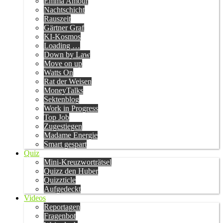
Emma Amour
Nachtschicht
Rauszeit
Gärtner Graf
KI-Kosmos
Loading …
Down by Law
Move on up
Watts On
Rat der Weisen
MoneyTalks
Sektenblog
Work in Progress
Top Job
Zugestiegen
Madame Energie
Smart gespart
Quiz
Mini-Kreuzworträtsel
Quizz den Huber
Quizzticle
Aufgedeckt
Videos
Reportagen
Fragenbot