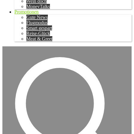
Wein doch
MoneyTalks
Promotionen
Gute News
Flugmodus
Smart gespart
Reise-Glück
Meat & Greet