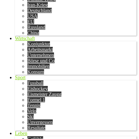
Iran-Krieg
Deutschland
USA
EU
Russland
China
Wirtschaft
Konjunktur
Arbeitsmarkt
Unternehmen
Börse und Co
Immobilien
Konsum
Sport
Fussball
Eishockey
Eismeister Zaugg
Formel 1
Tennis
Velo
Ski
Unvergessen
Resultate
Leben
Gefühle