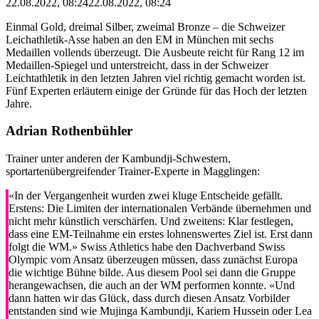
22.08.2022, 08:24
22.08.2022, 08:24
Einmal Gold, dreimal Silber, zweimal Bronze – die Schweizer
Leichathletik-Asse haben an den EM in München mit sechs
Medaillen vollends überzeugt. Die Ausbeute reicht für Rang 12 im
Medaillen-Spiegel und unterstreicht, dass in der Schweizer
Leichtathletik in den letzten Jahren viel richtig gemacht worden ist.
Fünf Experten erläutern einige der Gründe für das Hoch der letzten
Jahre.
Adrian Rothenbühler
Trainer unter anderen der Kambundji-Schwestern,
sportartenübergreifender Trainer-Experte in Magglingen:
«In der Vergangenheit wurden zwei kluge Entscheide gefällt.
Erstens: Die Limiten der internationalen Verbände übernehmen und
nicht mehr künstlich verschärfen. Und zweitens: Klar festlegen,
dass eine EM-Teilnahme ein erstes lohnenswertes Ziel ist. Erst dann
folgt die WM.» Swiss Athletics habe den Dachverband Swiss
Olympic vom Ansatz überzeugen müssen, dass zunächst Europa
die wichtige Bühne bilde. Aus diesem Pool sei dann die Gruppe
herangewachsen, die auch an der WM performen konnte. «Und
dann hatten wir das Glück, dass durch diesen Ansatz Vorbilder
entstanden sind wie Mujinga Kambundji, Kariem Hussein oder Lea