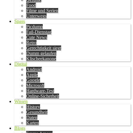
Food
Filme und Serien
Unterwegs
Spass
Picdump
Fail-Dienstag
Cute News
Retro
Gerechtigkeit siegt
Dumm gelaufen
Klischeekanone
Digital
Android
Apple
Google
Microsoft
Hardware-Test
Online-Sicherheit
Wissen
History
Gesundheit
Daten
Karten
Blogs