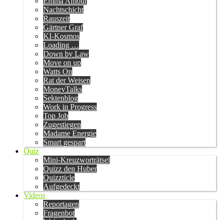
Emma Amour
Nachtschicht
Rauszeit
Gärtner Graf
KI-Kosmos
Loading …
Down by Law
Move on up
Watts On
Rat der Weisen
MoneyTalks
Sektenblog
Work in Progress
Top Job
Zugestiegen
Madame Energie
Smart gespart
Quiz
Mini-Kreuzworträtsel
Quizz den Huber
Quizzticle
Aufgedeckt
Videos
Reportagen
Fragenbot