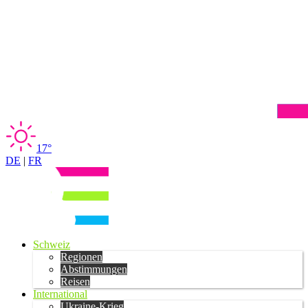
17°
DE
|
FR
Schweiz
Regionen
Abstimmungen
Reisen
International
Ukraine-Krieg