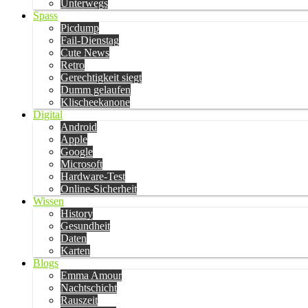
Unterwegs
Spass
Picdump
Fail-Dienstag
Cute News
Retro
Gerechtigkeit siegt
Dumm gelaufen
Klischeekanone
Digital
Android
Apple
Google
Microsoft
Hardware-Test
Online-Sicherheit
Wissen
History
Gesundheit
Daten
Karten
Blogs
Emma Amour
Nachtschicht
Rauszeit