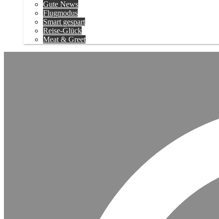
Gute News
Flugmodus
Smart gespart
Reise-Glück
Meat & Greet