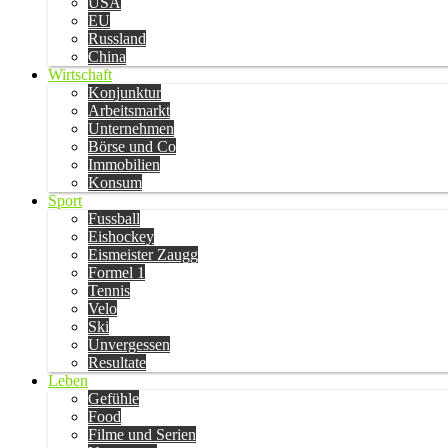
USA
EU
Russland
China
Wirtschaft
Konjunktur
Arbeitsmarkt
Unternehmen
Börse und Co
Immobilien
Konsum
Sport
Fussball
Eishockey
Eismeister Zaugg
Formel 1
Tennis
Velo
Ski
Unvergessen
Resultate
Leben
Gefühle
Food
Filme und Serien