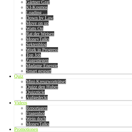
Gärtner Graf
KI-Kosmos
Loading …
Down by Law
Move on up
Watts On
Rat der Weisen
MoneyTalks
Sektenblog
Work in Progress
Top Job
Zugestiegen
Madame Energie
Smart gespart
Quiz
Mini-Kreuzworträtsel
Quizz den Huber
Quizzticle
Aufgedeckt
Videos
Reportagen
Fragenbot
Wein doch
MoneyTalks
Promotionen