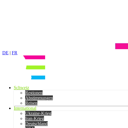
DE
|
FR
Schweiz
Regionen
Abstimmungen
Reisen
International
Ukraine-Krieg
Iran-Krieg
Deutschland