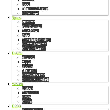
Food
Filme und Serien
Unterwegs
Spass
Picdump
Fail-Dienstag
Cute News
Retro
Gerechtigkeit siegt
Dumm gelaufen
Klischeekanone
Digital
Android
Apple
Google
Microsoft
Hardware-Test
Online-Sicherheit
Wissen
History
Gesundheit
Daten
Karten
Blogs