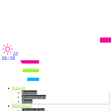
23°
DE
|
FR
Schweiz
Regionen
Abstimmungen
Reisen
International
Ukraine-Krieg