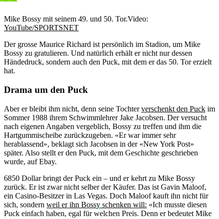
Mike Bossy mit seinem 49. und 50. Tor.
Video:
YouTube/SPORTSNET
Der grosse Maurice Richard ist persönlich im Stadion, um Mike
Bossy zu gratulieren. Und natürlich erhält er nicht nur dessen
Händedruck, sondern auch den Puck, mit dem er das 50. Tor erzielt
hat.
Drama um den Puck
Aber er bleibt ihm nicht, denn seine Tochter
verschenkt den Puck
im
Sommer 1988 ihrem Schwimmlehrer Jake Jacobsen. Der versucht
nach eigenen Angaben vergeblich, Bossy zu treffen und ihm die
Hartgummischeibe zurückzugeben. «Er war immer sehr
herablassend», beklagt sich Jacobsen in der «New York Post»
später. Also stellt er den Puck, mit dem Geschichte geschrieben
wurde, auf Ebay.
6850 Dollar bringt der Puck ein – und er kehrt zu Mike Bossy
zurück. Er ist zwar nicht selber der Käufer. Das ist Gavin Maloof,
ein Casino-Besitzer in Las Vegas. Doch Maloof kauft ihn nicht für
sich, sondern
weil er ihn Bossy schenken will:
«Ich musste diesen
Puck einfach haben, egal für welchen Preis. Denn er bedeutet Mike