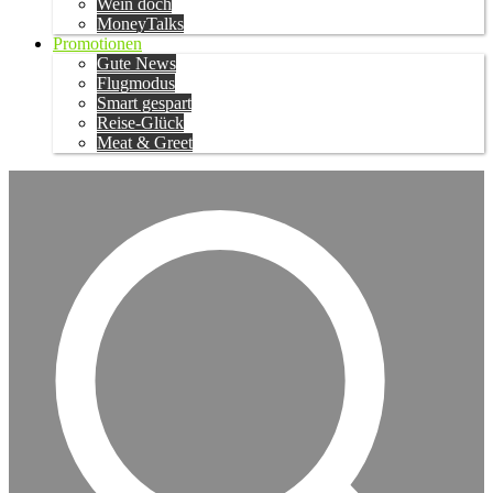
Wein doch
MoneyTalks
Promotionen
Gute News
Flugmodus
Smart gespart
Reise-Glück
Meat & Greet