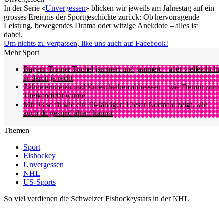
In der Serie «
Unvergessen
» blicken wir jeweils am Jahrestag auf ein
grosses Ereignis der Sportgeschichte zurück: Ob hervorragende
Leistung, bewegendes Drama oder witzige Anekdote – alles ist
dabei.
Um nichts zu verpassen, like uns auch auf Facebook!
Mehr Sport
Bayern-Trainer Tuchel jammert und jammert – aber vielleicht h
er damit ja recht
Zähne eintreten und Kniescheiben abbeissen – wie Detroit zum
Titelkandidat wurde
Mit 93 so fit wie ein 40-Jähriger: Dieser Normalo zeigt, wie
auch du gesund altern kannst
Themen
Sport
Eishockey
Unvergessen
NHL
US-Sports
So viel verdienen die Schweizer Eishockeystars in der NHL