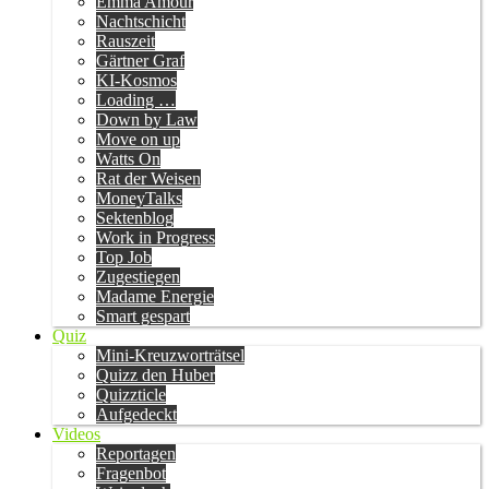
Emma Amour
Nachtschicht
Rauszeit
Gärtner Graf
KI-Kosmos
Loading …
Down by Law
Move on up
Watts On
Rat der Weisen
MoneyTalks
Sektenblog
Work in Progress
Top Job
Zugestiegen
Madame Energie
Smart gespart
Quiz
Mini-Kreuzworträtsel
Quizz den Huber
Quizzticle
Aufgedeckt
Videos
Reportagen
Fragenbot