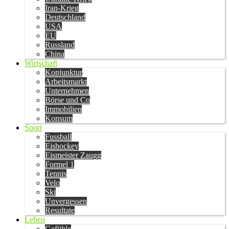
Iran-Krieg
Deutschland
USA
EU
Russland
China
Wirtschaft
Konjunktur
Arbeitsmarkt
Unternehmen
Börse und Co
Immobilien
Konsum
Sport
Fussball
Eishockey
Eismeister Zaugg
Formel 1
Tennis
Velo
Ski
Unvergessen
Resultate
Leben
Gefühle