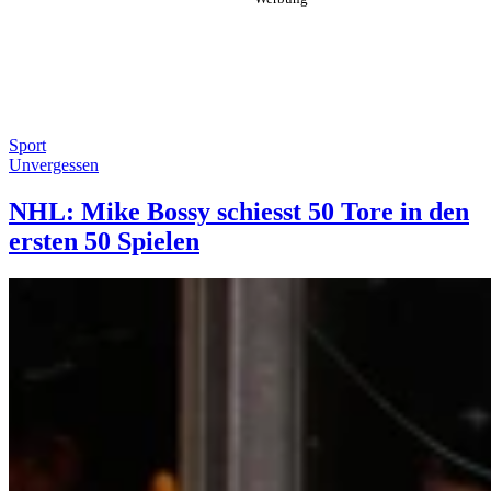
Sport
Unvergessen
NHL: Mike Bossy schiesst 50 Tore in den
ersten 50 Spielen