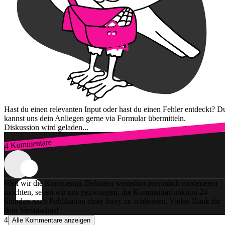
Hast du einen relevanten Input oder hast du einen Fehler entdeckt? D
kannst uns dein Anliegen gerne via Formular übermitteln.
Diskussion wird geladen...
4 Kommentare
Zum Login
Weil wir die Kommentar-Debatten weiterhin persönlich moderieren
möchten, sehen wir uns gezwungen, die Kommentarfunktion 24
Stunden nach Publikation einer Story zu schliessen. Vielen Dank für
dein Verständnis!
4
Alle Kommentare anzeigen