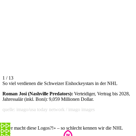
1 / 13
So viel verdienen die Schweizer Eishockeystars in der NHL
Roman Josi (Nashville Predators):
Verteidiger, Vertrag bis 2028,
Jahressalär (inkl. Boni): 9,059 Millionen Dollar.
quelle: imago/usa today network / imago images
«Wer macht diese Logos?!» – so schlecht kennen wir die NHL