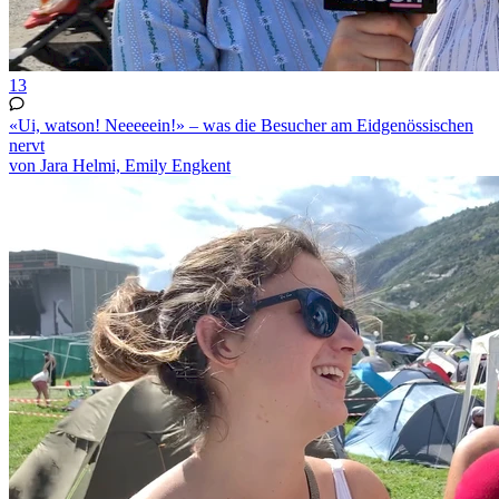
13
«Ui, watson! Neeeeein!» – was die Besucher am Eidgenössischen
nervt
von Jara Helmi, Emily Engkent