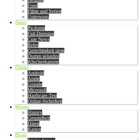
Food
Filme und Serien
Unterwegs
Spass
Picdump
Fail-Dienstag
Cute News
Retro
Gerechtigkeit siegt
Dumm gelaufen
Klischeekanone
Digital
Android
Apple
Google
Microsoft
Hardware-Test
Online-Sicherheit
Wissen
History
Gesundheit
Daten
Karten
Blogs