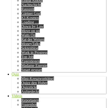
Emma Amour
Nachtschicht
Rauszeit
Gärtner Graf
KI-Kosmos
Loading …
Down by Law
Move on up
Watts On
Rat der Weisen
MoneyTalks
Sektenblog
Work in Progress
Top Job
Zugestiegen
Madame Energie
Smart gespart
Quiz
Mini-Kreuzworträtsel
Quizz den Huber
Quizzticle
Aufgedeckt
Videos
Reportagen
Fragenbot