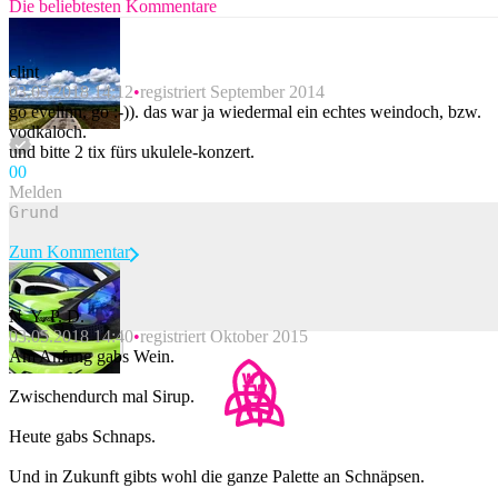
Die beliebtesten Kommentare
clint
03.05.2018 14:12
registriert September 2014
go evelinn, go :-)). das war ja wiedermal ein echtes weindoch, bzw.
vodkaloch.
und bitte 2 tix fürs ukulele-konzert.
0
0
Melden
Zum Kommentar
N. Y. P. D.
03.05.2018 14:40
registriert Oktober 2015
Beitrag melden
Am Anfang gabs Wein.
Zwischendurch mal Sirup.
Heute gabs Schnaps.
Und in Zukunft gibts wohl die ganze Palette an Schnäpsen.