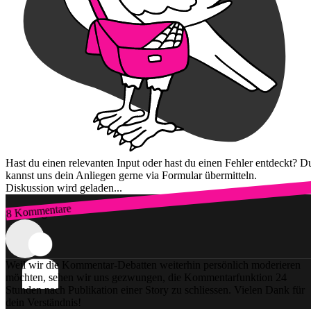
Hast du einen relevanten Input oder hast du einen Fehler entdeckt? D
kannst uns dein Anliegen gerne via Formular übermitteln.
Diskussion wird geladen...
8 Kommentare
Zum Login
Weil wir die Kommentar-Debatten weiterhin persönlich moderieren
möchten, sehen wir uns gezwungen, die Kommentarfunktion 24
Stunden nach Publikation einer Story zu schliessen. Vielen Dank für
dein Verständnis!