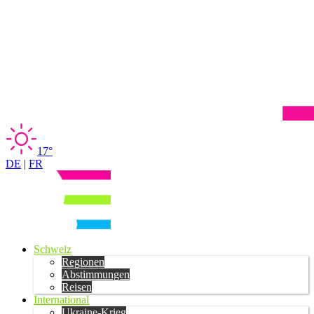
17°
DE
|
FR
Schweiz
Regionen
Abstimmungen
Reisen
International
Ukraine-Krieg