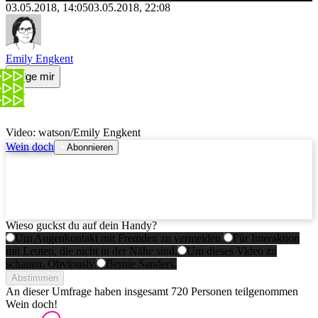
03.05.2018, 14:05
03.05.2018, 22:08
Emily Engkent
Folge mir
Video: watson/Emily Engkent
Wein doch
Abonnieren
Wieso guckst du auf dein Handy?
Um Augenkontakt mit Fremden zu vermeiden.
Für Interaktion
mit Leuten, die nicht in der Nähe sind.
Um dieses Video zu
schauen. Obviously.
Bernie Sanders.
Abstimmen
An dieser Umfrage haben insgesamt
720 Personen
teilgenommen
Wein doch!