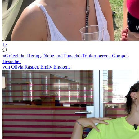
13
«Grüezini», Hering-Diebe und Panaché-Trinker nerven Gampel-
Besucher
von Olivia Rasper, Emily Engkent