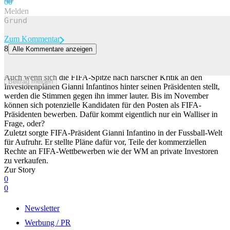
0
0
Melden
Zum Kommentar
8
Alle Kommentare anzeigen
«Muss Bus fahren»: Warum kein Walliser Gianni Infantino als
FIFA-Präsidenten beerben will
Auch wenn sich die FIFA-Spitze nach harscher Kritik an den
Beitrag melden
Investorenplänen Gianni Infantinos hinter seinen Präsidenten stellt,
werden die Stimmen gegen ihn immer lauter. Bis im November
können sich potenzielle Kandidaten für den Posten als FIFA-
Präsidenten bewerben. Dafür kommt eigentlich nur ein Walliser in
Frage, oder?
Zuletzt sorgte FIFA-Präsident Gianni Infantino in der Fussball-Welt
für Aufruhr. Er stellte Pläne dafür vor, Teile der kommerziellen
Rechte an FIFA-Wettbewerben wie der WM an private Investoren
zu verkaufen.
Zur Story
0
0
Newsletter
Werbung / PR