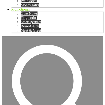
Wein doch
MoneyTalks
Promotionen
Gute News
Flugmodus
Smart gespart
Reise-Glück
Meat & Greet