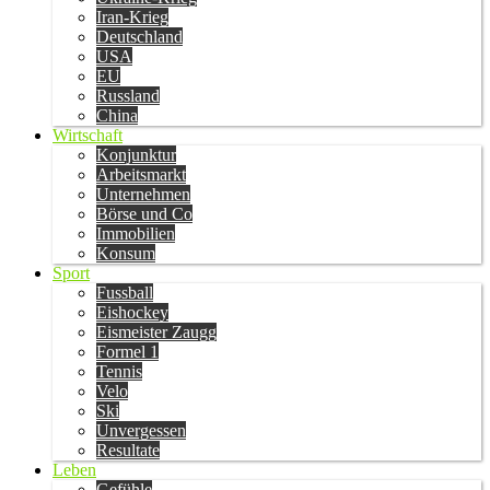
Iran-Krieg
Deutschland
USA
EU
Russland
China
Wirtschaft
Konjunktur
Arbeitsmarkt
Unternehmen
Börse und Co
Immobilien
Konsum
Sport
Fussball
Eishockey
Eismeister Zaugg
Formel 1
Tennis
Velo
Ski
Unvergessen
Resultate
Leben
Gefühle