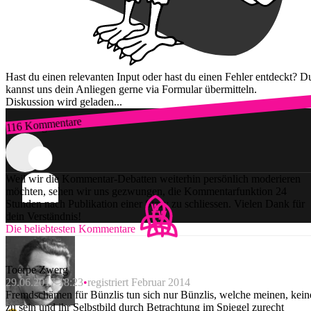
Hast du einen relevanten Input oder hast du einen Fehler entdeckt? D
kannst uns dein Anliegen gerne via Formular übermitteln.
Diskussion wird geladen...
116 Kommentare
Zum Login
Weil wir die Kommentar-Debatten weiterhin persönlich moderieren
möchten, sehen wir uns gezwungen, die Kommentarfunktion 24
Stunden nach Publikation einer Story zu schliessen. Vielen Dank für
dein Verständnis!
Die beliebtesten Kommentare
Toerpe Zwerg
29.06.2017 18:23
registriert Februar 2014
Fremdschämen für Bünzlis tun sich nur Bünzlis, welche meinen, kein
zu sein und ihr Selbstbild durch Betrachtung im Spiegel zurecht