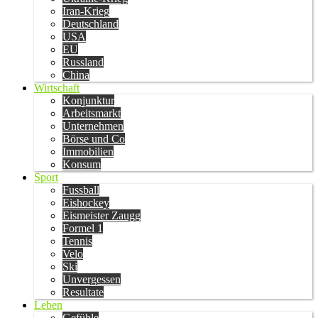
Iran-Krieg
Deutschland
USA
EU
Russland
China
Wirtschaft
Konjunktur
Arbeitsmarkt
Unternehmen
Börse und Co
Immobilien
Konsum
Sport
Fussball
Eishockey
Eismeister Zaugg
Formel 1
Tennis
Velo
Ski
Unvergessen
Resultate
Leben
Gefühle