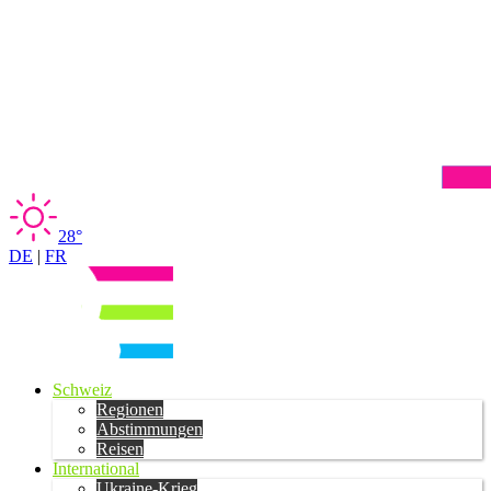
28°
DE
|
FR
Schweiz
Regionen
Abstimmungen
Reisen
International
Ukraine-Krieg