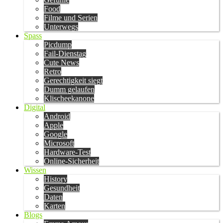
Food
Filme und Serien
Unterwegs
Spass
Picdump
Fail-Dienstag
Cute News
Retro
Gerechtigkeit siegt
Dumm gelaufen
Klischeekanone
Digital
Android
Apple
Google
Microsoft
Hardware-Test
Online-Sicherheit
Wissen
History
Gesundheit
Daten
Karten
Blogs