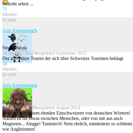
bedroht sehen ...
7
1
Melden
Zum Kommentar
StealthPanda
29.06.2017 16:13
registriert September 2015
Beitrag melden
Der schweizer Tourist der sich über Schweizer Touristen beklagt
5
0
Melden
Zum Kommentar
Rafa D
29.06.2017 17:09
registriert August 2014
Beitrag melden
Hört auf mit diesem elenden Einschweizern von deutschen Wörtern!
Aazieh ist für etwas zwischen Menschen, oder von mir aus auch
Magneten... Alegge! Tamisiech! Nein ehrlich, mindestens so schlimm
wie Anglizismen!