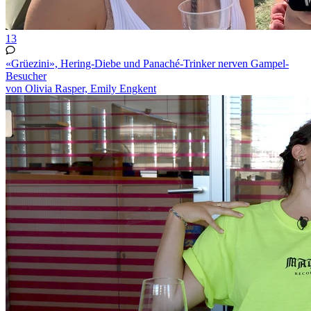
13
«Grüezini», Hering-Diebe und Panaché-Trinker nerven Gampel-
Besucher
von Olivia Rasper, Emily Engkent