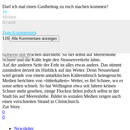
Darf ich mal einen Gastbeitrag zu euch machen kommen?
1
0
Melden
Zum Kommentar
116
Alle Kommentare anzeigen
Während wir schwitzen: Hier herrscht gerade «bitterkalter» Winter
In Neuseeland passiert gerade das Gegenteil von dem, was die
Schweiz seit Wochen durchlebt: So fiel selbst auf Meereshöhe
Beitrag melden
Schnee und die Kälte legte den Strassenverkehr lahm.
Auf der anderen Seite der Erde ist alles etwas anders. Das stimmt
zumindest derzeit im Hinblick auf das Wetter. Denn Neuseeland
wird gerade von einem antarktischen Kälteeinbruch heimgesucht.
Medien berichten von «bitterkaltem» Wetter, es fiel Schnee, wo es
sonst selten schneit. So hat Wellington etwa seit Jahren keinen
Schnee mehr gesehen, einige Flocken fielen jedoch selbst in der
Stadt bis auf Meereshöhe. Bilder in sozialen Medien zeigen auch
einen verschneiten Strand in Christchurch.
Zur Story
0
0
Newsletter