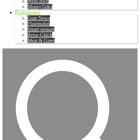
Wein doch
MoneyTalks
Promotionen
Gute News
Flugmodus
Smart gespart
Reise-Glück
Meat & Greet