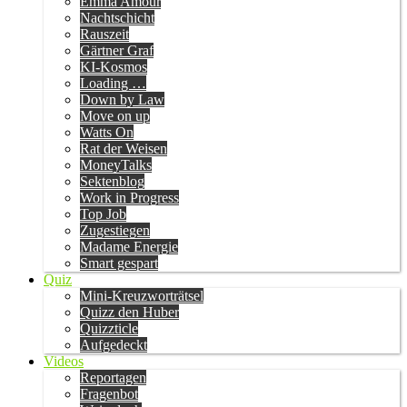
Emma Amour
Nachtschicht
Rauszeit
Gärtner Graf
KI-Kosmos
Loading …
Down by Law
Move on up
Watts On
Rat der Weisen
MoneyTalks
Sektenblog
Work in Progress
Top Job
Zugestiegen
Madame Energie
Smart gespart
Quiz
Mini-Kreuzworträtsel
Quizz den Huber
Quizzticle
Aufgedeckt
Videos
Reportagen
Fragenbot