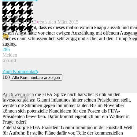
jyperion
06.11.2024 15:13
registriert März 2015
Beitrag melden
Schon interessant, dass es dieses mal so extrem knapp aussah und ma
schon Angst hätte vor einer ewigen Auszählung mit offenem Ausgang
aber es dann schlussendlich sehr zügig und sicher auf den Trump Sie
zuging.
28
5
Melden
Zum Kommentar
100
Alle Kommentare anzeigen
«Muss Bus fahren»: Warum kein Walliser Gianni Infantino als
FIFA-Präsidenten beerben will
Auch wenn sich die FIFA-Spitze nach harscher Kritik an den
Beitrag melden
Investorenplänen Gianni Infantinos hinter seinen Präsidenten stellt,
werden die Stimmen gegen ihn immer lauter. Bis im November
können sich potenzielle Kandidaten für den Posten als FIFA-
Präsidenten bewerben. Dafür kommt eigentlich nur ein Walliser in
Frage, oder?
Zuletzt sorgte FIFA-Präsident Gianni Infantino in der Fussball-Welt
für Aufruhr. Er stellte Pläne dafür vor, Teile der kommerziellen