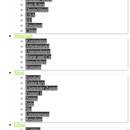
Iran-Krieg
Deutschland
USA
EU
Russland
China
Wirtschaft
Konjunktur
Arbeitsmarkt
Unternehmen
Börse und Co
Immobilien
Konsum
Sport
Fussball
Eishockey
Eismeister Zaugg
Formel 1
Tennis
Velo
Ski
Unvergessen
Resultate
Leben
Gefühle