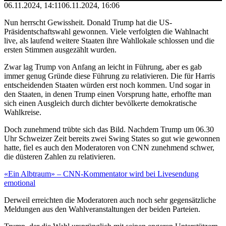
06.11.2024, 14:11
06.11.2024, 16:06
Nun herrscht Gewissheit. Donald Trump hat die US-
Präsidentschaftswahl gewonnen. Viele verfolgten die Wahlnacht
live, als laufend weitere Staaten ihre Wahllokale schlossen und die
ersten Stimmen ausgezählt wurden.
Zwar lag Trump von Anfang an leicht in Führung, aber es gab
immer genug Gründe diese Führung zu relativieren. Die für Harris
entscheidenden Staaten würden erst noch kommen. Und sogar in
den Staaten, in denen Trump einen Vorsprung hatte, erhoffte man
sich einen Ausgleich durch dichter bevölkerte demokratische
Wahlkreise.
Doch zunehmend trübte sich das Bild. Nachdem Trump um 06.30
Uhr Schweizer Zeit bereits zwei Swing States so gut wie gewonnen
hatte, fiel es auch den Moderatoren von CNN zunehmend schwer,
die düsteren Zahlen zu relativieren.
«Ein Albtraum» – CNN-Kommentator wird bei Livesendung
emotional
Derweil erreichten die Moderatoren auch noch sehr gegensätzliche
Meldungen aus den Wahlveranstaltungen der beiden Parteien.