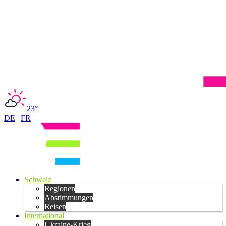
23°
DE
|
FR
Schweiz
Regionen
Abstimmungen
Reisen
International
Ukraine-Krieg