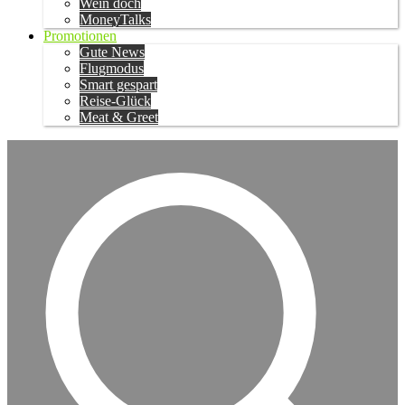
Wein doch
MoneyTalks
Promotionen
Gute News
Flugmodus
Smart gespart
Reise-Glück
Meat & Greet