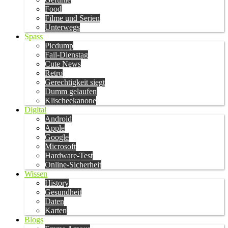
Food
Filme und Serien
Unterwegs
Spass
Picdump
Fail-Dienstag
Cute News
Retro
Gerechtigkeit siegt
Dumm gelaufen
Klischeekanone
Digital
Android
Apple
Google
Microsoft
Hardware-Test
Online-Sicherheit
Wissen
History
Gesundheit
Daten
Karten
Blogs