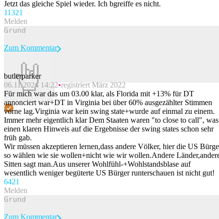
Jetzt das gleiche Spiel wieder. Ich bgreiffe es nicht.
113
21
Melden
Zum Kommentar
butlerparker
06.11.2024 14:22
registriert März 2022
Beitrag melden
Für mich war das um 03.00 klar, als Florida mit +13% für DT
annonciert war+DT in Virginia bei über 60% ausgezählter Stimmen
vorne lag.Virginia war kein swing state+wurde auf einmal zu einem.
Immer mehr eigentlich klar Dem Staaten waren "to close to call", was
einen klaren Hinweis auf die Ergebnisse der swing states schon sehr
früh gab.
Wir müssen akzeptieren lernen,dass andere Völker, hier die US Bürge
so wählen wie sie wollen+nicht wie wir wollen.Andere Länder,ander
Sitten sagt man.Aus unserer Wohlfühl-+Wohlstandsblase auf
wesentlich weniger begüterte US Bürger runterschauen ist nicht gut!
64
21
Melden
Zum Kommentar