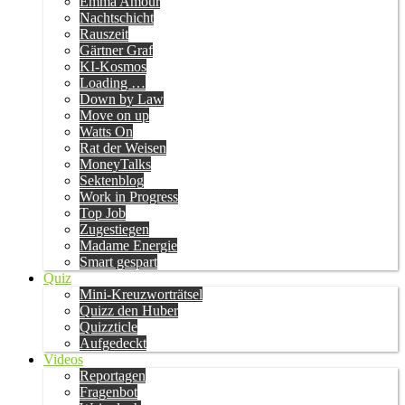
Emma Amour
Nachtschicht
Rauszeit
Gärtner Graf
KI-Kosmos
Loading …
Down by Law
Move on up
Watts On
Rat der Weisen
MoneyTalks
Sektenblog
Work in Progress
Top Job
Zugestiegen
Madame Energie
Smart gespart
Quiz
Mini-Kreuzworträtsel
Quizz den Huber
Quizzticle
Aufgedeckt
Videos
Reportagen
Fragenbot