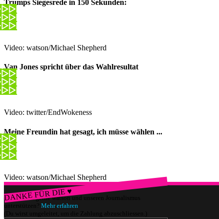
Trumps Siegesrede in 150 Sekunden:
Video: watson/Michael Shepherd
Van Jones spricht über das Wahlresultat
Video: twitter/EndWokeness
Meine Freundin hat gesagt, ich müsse wählen ...
Video: watson/Michael Shepherd
DANKE FÜR DIE ♥
Würdest du gerne watson und unseren Journalismus
unterstützen?
Mehr erfahren
(Du wirst umgeleitet, um die Zahlung abzuschliessen.)