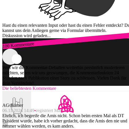
Hast du einen relevanten Input oder hast du einen Fehler entdeckt? D
kannst uns dein Anliegen gerne via Formular übermitteln.
Diskussion wird geladen...
100 Kommentare
Zum Login
Weil wir die Kommentar-Debatten weiterhin persönlich moderieren
möchten, sehen wir uns gezwungen, die Kommentarfunktion 24
Stunden nach Publikation einer Story zu schliessen. Vielen Dank für
dein Verständnis!
Die beliebtesten Kommentare
AG-Bärner
06.11.2024 14:49
registriert März 2020
Ehrlich, ich begreife die Amis nicht. Schon beim ersten Mal als DT
Präsident wurde, habe ich vorher gedacht, dass die Amis den nie und
nimmer wählen werden, es kam anders.