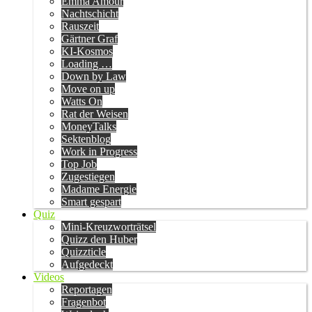
Emma Amour
Nachtschicht
Rauszeit
Gärtner Graf
KI-Kosmos
Loading …
Down by Law
Move on up
Watts On
Rat der Weisen
MoneyTalks
Sektenblog
Work in Progress
Top Job
Zugestiegen
Madame Energie
Smart gespart
Quiz
Mini-Kreuzworträtsel
Quizz den Huber
Quizzticle
Aufgedeckt
Videos
Reportagen
Fragenbot