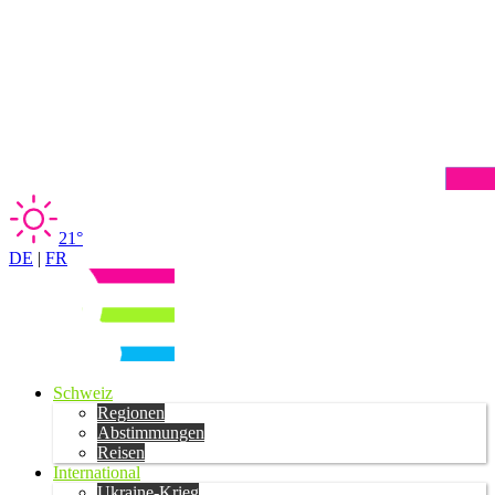
21°
DE
|
FR
Schweiz
Regionen
Abstimmungen
Reisen
International
Ukraine-Krieg