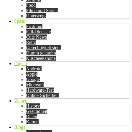
Food
Filme und Serien
Unterwegs
Spass
Picdump
Fail-Dienstag
Cute News
Retro
Gerechtigkeit siegt
Dumm gelaufen
Klischeekanone
Digital
Android
Apple
Google
Microsoft
Hardware-Test
Online-Sicherheit
Wissen
History
Gesundheit
Daten
Karten
Blogs