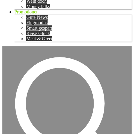
Wein doch
MoneyTalks
Promotionen
Gute News
Flugmodus
Smart gespart
Reise-Glück
Meat & Greet