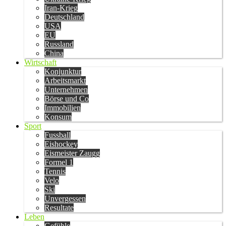
Iran-Krieg
Deutschland
USA
EU
Russland
China
Wirtschaft
Konjunktur
Arbeitsmarkt
Unternehmen
Börse und Co
Immobilien
Konsum
Sport
Fussball
Eishockey
Eismeister Zaugg
Formel 1
Tennis
Velo
Ski
Unvergessen
Resultate
Leben
Gefühle