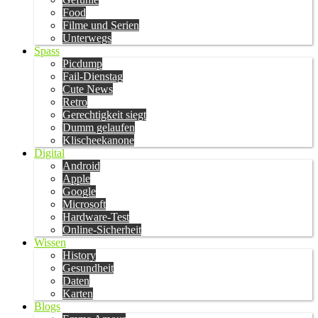
Food
Filme und Serien
Unterwegs
Spass
Picdump
Fail-Dienstag
Cute News
Retro
Gerechtigkeit siegt
Dumm gelaufen
Klischeekanone
Digital
Android
Apple
Google
Microsoft
Hardware-Test
Online-Sicherheit
Wissen
History
Gesundheit
Daten
Karten
Blogs