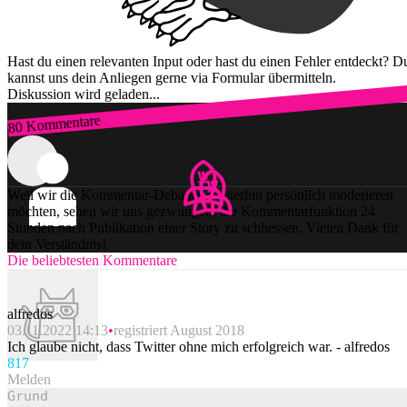
Hast du einen relevanten Input oder hast du einen Fehler entdeckt? D
kannst uns dein Anliegen gerne via Formular übermitteln.
Diskussion wird geladen...
80 Kommentare
Zum Login
Weil wir die Kommentar-Debatten weiterhin persönlich moderieren
möchten, sehen wir uns gezwungen, die Kommentarfunktion 24
Stunden nach Publikation einer Story zu schliessen. Vielen Dank für
dein Verständnis!
Die beliebtesten Kommentare
alfredos
03.11.2022 14:13
registriert August 2018
Ich glaube nicht, dass Twitter ohne mich erfolgreich war. - alfredos
81
7
Melden