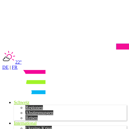
22°
DE
|
FR
Schweiz
Regionen
Abstimmungen
Reisen
International
Ukraine-Krieg