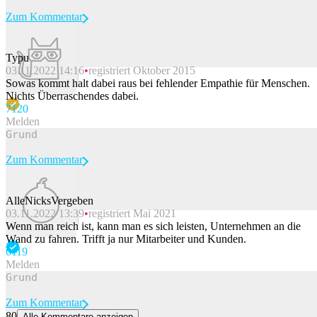
Zum Kommentar
Typu
03.11.2022 14:16
registriert Oktober 2015
Beitrag melden
Sowas kommt halt dabei raus bei fehlender Empathie für Menschen.
Nichts Überraschendes dabei.
71
20
Melden
Zum Kommentar
AlleNicksVergeben
03.11.2022 13:39
registriert Mai 2021
Beitrag melden
Wenn man reich ist, kann man es sich leisten, Unternehmen an die
Wand zu fahren. Trifft ja nur Mitarbeiter und Kunden.
61
19
Melden
Zum Kommentar
80
Alle Kommentare anzeigen