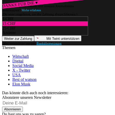
DANKE FÜR DIE ♥
Würdest du gerne watson und unseren Journalismus
unterstützen?
Mehr erfahren
(Du wirst umgeleitet, um die Zahlung abzuschliessen.)
5 CHF
15 CHF
25 CHF
Anderer
Weiter zur Zahlung
Mit Twint unterstützen
Oder unterstütze uns per
Banküberweisung
.
Themen
Wirtschaft
Digital
Social Media
X - Twitter
USA
Best of watson
Elon Musk
Das könnte dich auch noch interessieren:
Abonniere unseren Newsletter
Abonnieren
Du hast uns was zu sagen?