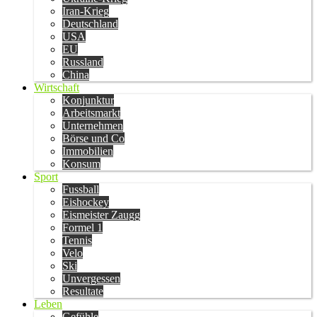
Iran-Krieg
Deutschland
USA
EU
Russland
China
Wirtschaft
Konjunktur
Arbeitsmarkt
Unternehmen
Börse und Co
Immobilien
Konsum
Sport
Fussball
Eishockey
Eismeister Zaugg
Formel 1
Tennis
Velo
Ski
Unvergessen
Resultate
Leben
Gefühle