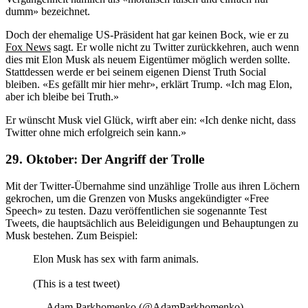
dumm» bezeichnet.
Doch der ehemalige US-Präsident hat gar keinen Bock, wie er zu
Fox News
sagt. Er wolle nicht zu Twitter zurückkehren, auch wenn
dies mit Elon Musk als neuem Eigentümer möglich werden sollte.
Stattdessen werde er bei seinem eigenen Dienst Truth Social
bleiben. «Es gefällt mir hier mehr», erklärt Trump. «Ich mag Elon,
aber ich bleibe bei Truth.»
Er wünscht Musk viel Glück, wirft aber ein: «Ich denke nicht, dass
Twitter ohne mich erfolgreich sein kann.»
29. Oktober:
Der Angriff der Trolle
Mit der Twitter-Übernahme sind unzählige Trolle aus ihren Löchern
gekrochen, um die Grenzen von Musks angekündigter «Free
Speech» zu testen. Dazu veröffentlichen sie sogenannte Test
Tweets, die hauptsächlich aus Beleidigungen und Behauptungen zu
Musk bestehen. Zum Beispiel:
Elon Musk has sex with farm animals.
(This is a test tweet)
— Adam Parkhomenko (@AdamParkhomenko)