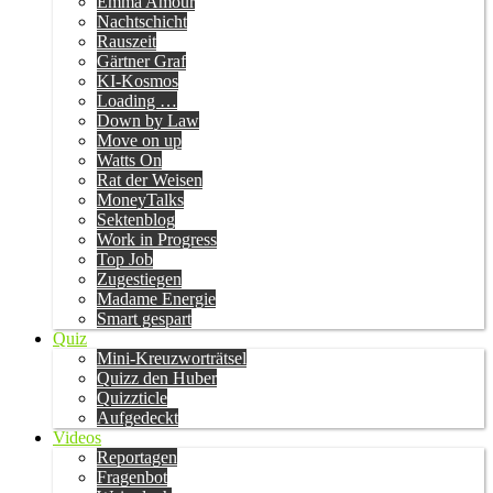
Emma Amour
Nachtschicht
Rauszeit
Gärtner Graf
KI-Kosmos
Loading …
Down by Law
Move on up
Watts On
Rat der Weisen
MoneyTalks
Sektenblog
Work in Progress
Top Job
Zugestiegen
Madame Energie
Smart gespart
Quiz
Mini-Kreuzworträtsel
Quizz den Huber
Quizzticle
Aufgedeckt
Videos
Reportagen
Fragenbot