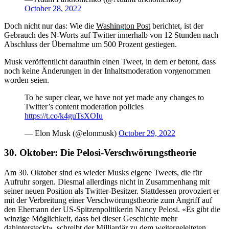
October 28, 2022
Doch nicht nur das: Wie die
Washington Post
berichtet, ist der
Gebrauch des N-Worts auf Twitter innerhalb von 12 Stunden nach
Abschluss der Übernahme um 500 Prozent gestiegen.
Musk veröffentlicht daraufhin einen Tweet, in dem er betont, dass
noch keine Änderungen in der Inhaltsmoderation vorgenommen
worden seien.
To be super clear, we have not yet made any changes to
Twitter’s content moderation policies
https://t.co/k4guTsXOIu
— Elon Musk (@elonmusk)
October 29, 2022
30. Oktober:
Die Pelosi-Verschwörungstheorie
Am 30. Oktober sind es wieder Musks eigene Tweets, die für
Aufruhr sorgen. Diesmal allerdings nicht in Zusammenhang mit
seiner neuen Position als Twitter-Besitzer. Stattdessen provoziert er
mit der Verbreitung einer Verschwörungstheorie zum Angriff auf
den Ehemann der US-Spitzenpolitikerin Nancy Pelosi. «Es gibt die
winzige Möglichkeit, dass bei dieser Geschichte mehr
dahintersteckt», schreibt der Milliardär zu dem weitergeleiteten