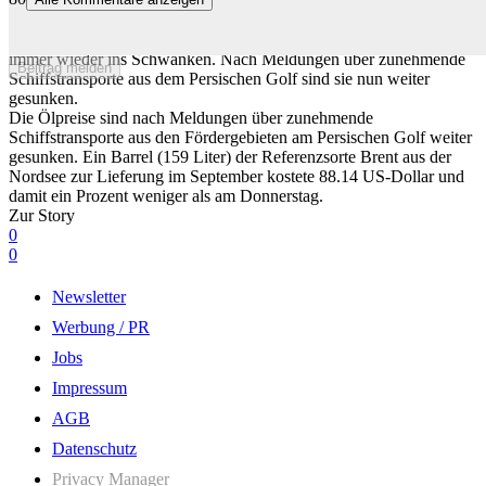
Ölpreise sinken weiter – starke Schwankungen im Monatsverlauf
Wegen der geopolitischen Lage in Nahost geraten die Ölpreise
immer wieder ins Schwanken. Nach Meldungen über zunehmende
Beitrag melden
Schiffstransporte aus dem Persischen Golf sind sie nun weiter
gesunken.
Die Ölpreise sind nach Meldungen über zunehmende
Schiffstransporte aus den Fördergebieten am Persischen Golf weiter
gesunken. Ein Barrel (159 Liter) der Referenzsorte Brent aus der
Nordsee zur Lieferung im September kostete 88.14 US-Dollar und
damit ein Prozent weniger als am Donnerstag.
Zur Story
0
0
Newsletter
Werbung / PR
Jobs
Impressum
AGB
Datenschutz
Privacy Manager