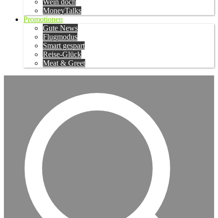
Wein doch
MoneyTalks
Promotionen
Gute News
Flugmodus
Smart gespart
Reise-Glück
Meat & Greet