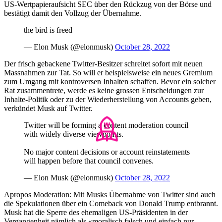
US-Wertpapieraufsicht SEC über den Rückzug von der Börse und
bestätigt damit den Vollzug der Übernahme.
the bird is freed
— Elon Musk (@elonmusk)
October 28, 2022
Der frisch gebackene Twitter-Besitzer schreitet sofort mit neuen
Massnahmen zur Tat. So will er beispielsweise ein neues Gremium
zum Umgang mit kontroversen Inhalten schaffen. Bevor ein solcher
Rat zusammentrete, werde es keine grossen Entscheidungen zur
Inhalte-Politik oder zu der Wiederherstellung von Accounts geben,
verkündet Musk auf Twitter.
Twitter will be forming a content moderation council
with widely diverse viewpoints.
No major content decisions or account reinstatements
will happen before that council convenes.
— Elon Musk (@elonmusk)
October 28, 2022
Apropos Moderation: Mit Musks Übernahme von Twitter sind auch
die Spekulationen über ein Comeback von Donald Trump entbrannt.
Musk hat die Sperre des ehemaligen US-Präsidenten in der
Vergangenheit nämlich als «moralisch falsch und einfach nur