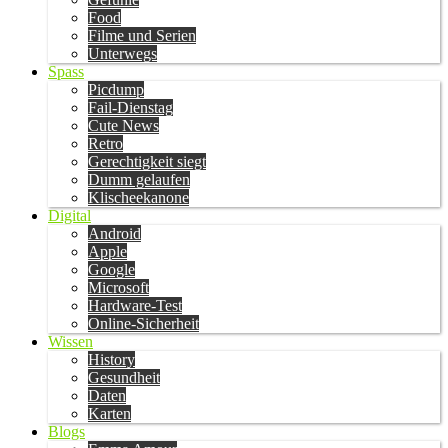
Food
Filme und Serien
Unterwegs
Spass
Picdump
Fail-Dienstag
Cute News
Retro
Gerechtigkeit siegt
Dumm gelaufen
Klischeekanone
Digital
Android
Apple
Google
Microsoft
Hardware-Test
Online-Sicherheit
Wissen
History
Gesundheit
Daten
Karten
Blogs