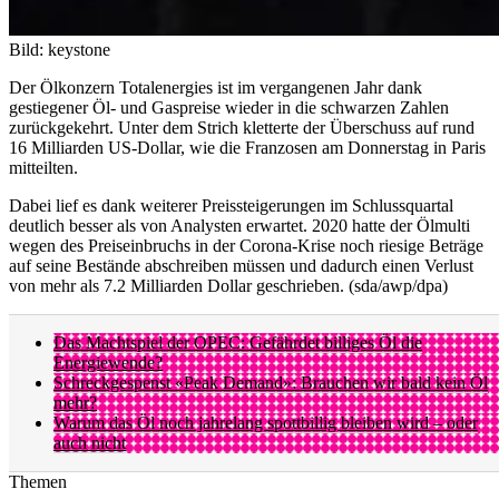
Bild: keystone
Der Ölkonzern Totalenergies ist im vergangenen Jahr dank
gestiegener Öl- und Gaspreise wieder in die schwarzen Zahlen
zurückgekehrt. Unter dem Strich kletterte der Überschuss auf rund
16 Milliarden US-Dollar, wie die Franzosen am Donnerstag in Paris
mitteilten.
Dabei lief es dank weiterer Preissteigerungen im Schlussquartal
deutlich besser als von Analysten erwartet. 2020 hatte der Ölmulti
wegen des Preiseinbruchs in der Corona-Krise noch riesige Beträge
auf seine Bestände abschreiben müssen und dadurch einen Verlust
von mehr als 7.2 Milliarden Dollar geschrieben. (sda/awp/dpa)
Das Machtspiel der OPEC: Gefährdet billiges Öl die
Energiewende?
Schreckgespenst «Peak Demand»: Brauchen wir bald kein Öl
mehr?
Warum das Öl noch jahrelang spottbillig bleiben wird – oder
auch nicht
Themen