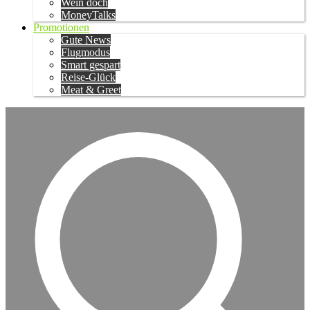
Wein doch
MoneyTalks
Promotionen
Gute News
Flugmodus
Smart gespart
Reise-Glück
Meat & Greet