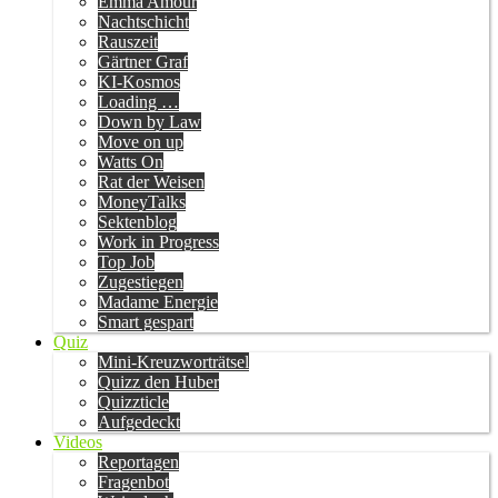
Emma Amour
Nachtschicht
Rauszeit
Gärtner Graf
KI-Kosmos
Loading …
Down by Law
Move on up
Watts On
Rat der Weisen
MoneyTalks
Sektenblog
Work in Progress
Top Job
Zugestiegen
Madame Energie
Smart gespart
Quiz
Mini-Kreuzworträtsel
Quizz den Huber
Quizzticle
Aufgedeckt
Videos
Reportagen
Fragenbot