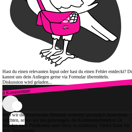
Hast du einen relevanten Input oder hast du einen Fehler entdeckt? D
kannst uns dein Anliegen gerne via Formular übermitteln.
Diskussion wird geladen...
0 Kommentare
Zum Login
Weil wir die Kommentar-Debatten weiterhin persönlich moderieren
möchten, sehen wir uns gezwungen, die Kommentarfunktion 24
Stunden nach Publikation einer Story zu schliessen. Vielen Dank für
dein Verständnis!