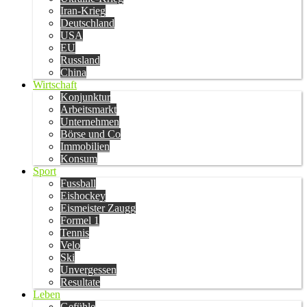
Iran-Krieg
Deutschland
USA
EU
Russland
China
Wirtschaft
Konjunktur
Arbeitsmarkt
Unternehmen
Börse und Co
Immobilien
Konsum
Sport
Fussball
Eishockey
Eismeister Zaugg
Formel 1
Tennis
Velo
Ski
Unvergessen
Resultate
Leben
Gefühle