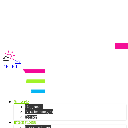
26°
DE
|
FR
Schweiz
Regionen
Abstimmungen
Reisen
International
Ukraine-Krieg