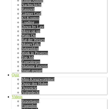
Emma Amour
Nachtschicht
Rauszeit
Gärtner Graf
KI-Kosmos
Loading …
Down by Law
Move on up
Watts On
Rat der Weisen
MoneyTalks
Sektenblog
Work in Progress
Top Job
Zugestiegen
Madame Energie
Smart gespart
Quiz
Mini-Kreuzworträtsel
Quizz den Huber
Quizzticle
Aufgedeckt
Videos
Reportagen
Fragenbot