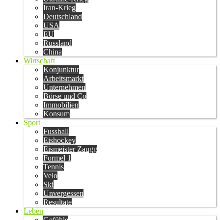
Iran-Krieg
Deutschland
USA
EU
Russland
China
Wirtschaft
Konjunktur
Arbeitsmarkt
Unternehmen
Börse und Co
Immobilien
Konsum
Sport
Fussball
Eishockey
Eismeister Zaugg
Formel 1
Tennis
Velo
Ski
Unvergessen
Resultate
Leben
Gefühle