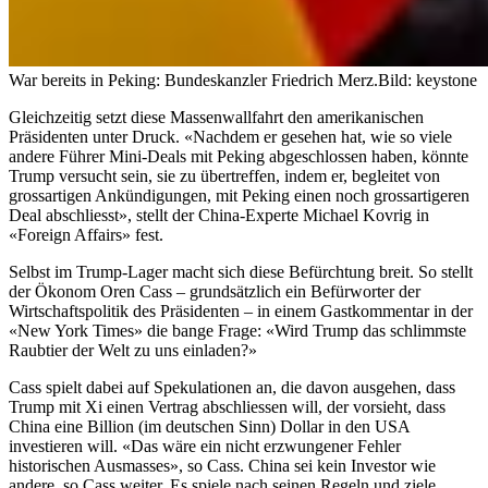
War bereits in Peking: Bundeskanzler Friedrich Merz.
Bild: keystone
Gleichzeitig setzt diese Massenwallfahrt den amerikanischen
Präsidenten unter Druck. «Nachdem er gesehen hat, wie so viele
andere Führer Mini-Deals mit Peking abgeschlossen haben, könnte
Trump versucht sein, sie zu übertreffen, indem er, begleitet von
grossartigen Ankündigungen, mit Peking einen noch grossartigeren
Deal abschliesst», stellt der China-Experte Michael Kovrig in
«Foreign Affairs» fest.
Selbst im Trump-Lager macht sich diese Befürchtung breit. So stellt
der Ökonom Oren Cass – grundsätzlich ein Befürworter der
Wirtschaftspolitik des Präsidenten – in einem Gastkommentar in der
«New York Times» die bange Frage: «Wird Trump das schlimmste
Raubtier der Welt zu uns einladen?»
Cass spielt dabei auf Spekulationen an, die davon ausgehen, dass
Trump mit Xi einen Vertrag abschliessen will, der vorsieht, dass
China eine Billion (im deutschen Sinn) Dollar in den USA
investieren will. «Das wäre ein nicht erzwungener Fehler
historischen Ausmasses», so Cass. China sei kein Investor wie
andere, so Cass weiter. Es spiele nach seinen Regeln und ziele