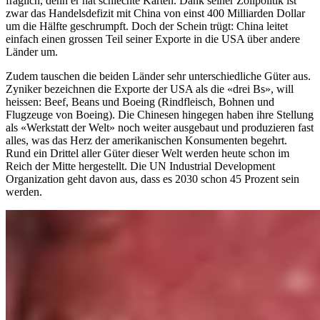
fraglich, denn er hat schlechte Karten. Dank seiner Zollpolitik ist
zwar das Handelsdefizit mit China von einst 400 Milliarden Dollar
um die Hälfte geschrumpft. Doch der Schein trügt: China leitet
einfach einen grossen Teil seiner Exporte in die USA über andere
Länder um.
Zudem tauschen die beiden Länder sehr unterschiedliche Güter aus.
Zyniker bezeichnen die Exporte der USA als die «drei Bs», will
heissen: Beef, Beans und Boeing (Rindfleisch, Bohnen und
Flugzeuge von Boeing). Die Chinesen hingegen haben ihre Stellung
als «Werkstatt der Welt» noch weiter ausgebaut und produzieren fast
alles, was das Herz der amerikanischen Konsumenten begehrt.
Rund ein Drittel aller Güter dieser Welt werden heute schon im
Reich der Mitte hergestellt. Die UN Industrial Development
Organization geht davon aus, dass es 2030 schon 45 Prozent sein
werden.