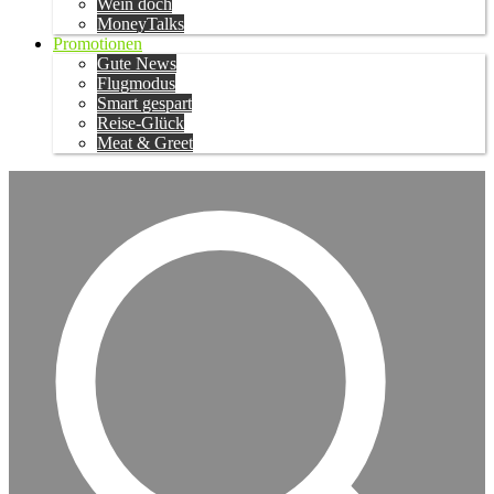
Wein doch
MoneyTalks
Promotionen
Gute News
Flugmodus
Smart gespart
Reise-Glück
Meat & Greet