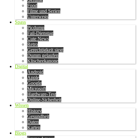
Food
Filme und Serien
Unterwegs
Spass
Picdump
Fail-Dienstag
Cute News
Retro
Gerechtigkeit siegt
Dumm gelaufen
Klischeekanone
Digital
Android
Apple
Google
Microsoft
Hardware-Test
Online-Sicherheit
Wissen
History
Gesundheit
Daten
Karten
Blogs