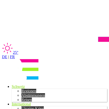
25°
DE
|
FR
Schweiz
Regionen
Abstimmungen
Reisen
International
Ukraine-Krieg