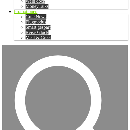
Wein doch
MoneyTalks
Promotionen
Gute News
Flugmodus
Smart gespart
Reise-Glück
Meat & Greet