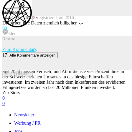
Maranothar
28.03.2019 09:28
registriert Juni 2016
Beitrag melden
Die geben ihre Daten ziemlich billig her. -.-
0
0
Melden
Zum Kommentar
17
Alle Kommentare anzeigen
Lex Netflix zeigt Wirkung: Investitionen in Schweizer Film steigen
deutlich
Seit 2024 müssen Fernseh- und Abrufdienste vier Prozent ihres in
Beitrag melden
der Schweiz erzielten Umsatzes in das hiesige Filmschaffen
investieren. Im zweiten Jahr nach dem Inkrafttreten des revidierten
Filmgesetzes wurden so fast 20 Millionen Franken investiert.
Zur Story
0
0
Newsletter
Werbung / PR
Jobs