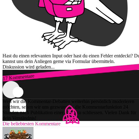
Hast du einen relevanten Input oder hast du einen Fehler entdeckt? D
kannst uns dein Anliegen gerne via Formular übermitteln.
Diskussion wird geladen...
17 Kommentare
Zum Login
Weil wir die Kommentar-Debatten weiterhin persönlich moderieren
möchten, sehen wir uns gezwungen, die Kommentarfunktion 24
Stunden nach Publikation einer Story zu schliessen. Vielen Dank für
dein Verständnis!
Die beliebtesten Kommentare