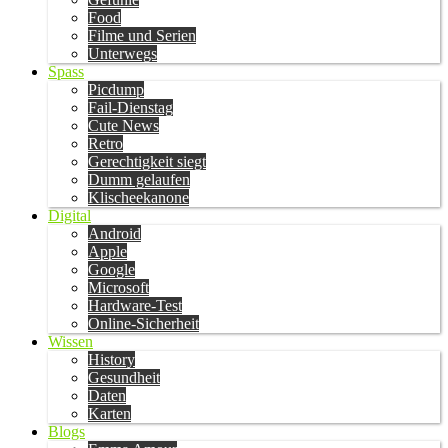
Food
Filme und Serien
Unterwegs
Spass
Picdump
Fail-Dienstag
Cute News
Retro
Gerechtigkeit siegt
Dumm gelaufen
Klischeekanone
Digital
Android
Apple
Google
Microsoft
Hardware-Test
Online-Sicherheit
Wissen
History
Gesundheit
Daten
Karten
Blogs