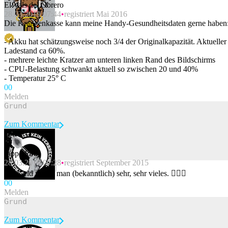
El Vals del Obrero
28.03.2019 07:44
registriert Mai 2016
Die Krankenkasse kann meine Handy-Gesundheitsdaten gerne haben
- Akku hat schätzungsweise noch 3/4 der Originalkapazität. Aktueller
Ladestand ca 60%.
- mehrere leichte Kratzer am unteren linken Rand des Bildschirms
- CPU-Belastung schwankt aktuell so zwischen 20 und 40%
- Temperatur 25° C
0
0
Melden
Zum Kommentar
sapperlord
28.03.2019 07:28
registriert September 2015
Beitrag melden
Für Geld macht man (bekanntlich) sehr, sehr vieles. 🤷🏽‍♂️
0
0
Melden
Zum Kommentar