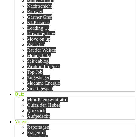
Emma Amour
Nachtschicht
Rauszeit
Gärtner Graf
KI-Kosmos
Loading …
Down by Law
Move on up
Watts On
Rat der Weisen
MoneyTalks
Sektenblog
Work in Progress
Top Job
Zugestiegen
Madame Energie
Smart gespart
Quiz
Mini-Kreuzworträtsel
Quizz den Huber
Quizzticle
Aufgedeckt
Videos
Reportagen
Fragenbot