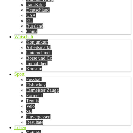
Iran-Krieg
Deutschland
USA
EU
Russland
China
Wirtschaft
Konjunktur
Arbeitsmarkt
Unternehmen
Börse und Co
Immobilien
Konsum
Sport
Fussball
Eishockey
Eismeister Zaugg
Formel 1
Tennis
Velo
Ski
Unvergessen
Resultate
Leben
Gefühle