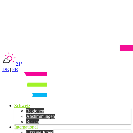
21°
DE
|
FR
Schweiz
Regionen
Abstimmungen
Reisen
International
Ukraine-Krieg