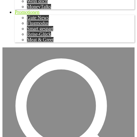
Wein doch
MoneyTalks
Promotionen
Gute News
Flugmodus
Smart gespart
Reise-Glück
Meat & Greet