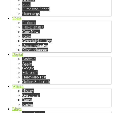
Food
Filme und Serien
Unterwegs
Spass
Picdump
Fail-Dienstag
Cute News
Retro
Gerechtigkeit siegt
Dumm gelaufen
Klischeekanone
Digital
Android
Apple
Google
Microsoft
Hardware-Test
Online-Sicherheit
Wissen
History
Gesundheit
Daten
Karten
Blogs