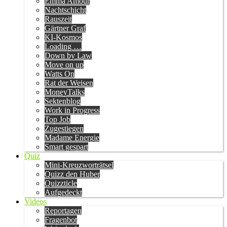
Emma Amour
Nachtschicht
Rauszeit
Gärtner Graf
KI-Kosmos
Loading …
Down by Law
Move on up
Watts On
Rat der Weisen
MoneyTalks
Sektenblog
Work in Progress
Top Job
Zugestiegen
Madame Energie
Smart gespart
Quiz
Mini-Kreuzworträtsel
Quizz den Huber
Quizzticle
Aufgedeckt
Videos
Reportagen
Fragenbot