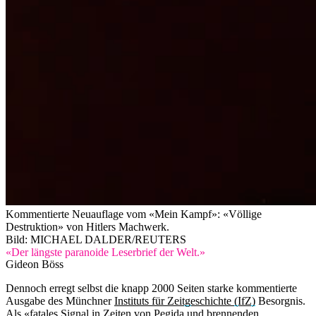
Kommentierte Neuauflage vom «Mein Kampf»: «Völlige
Destruktion» von Hitlers Machwerk.
Bild: MICHAEL DALDER/REUTERS
«Der längste paranoide Leserbrief der Welt.»
Gideon Böss
Dennoch erregt selbst die knapp 2000 Seiten starke kommentierte
Ausgabe des Münchner
Instituts für Zeitgeschichte (IfZ)
Besorgnis.
Als
«fatales Signal in Zeiten von Pegida und brennenden