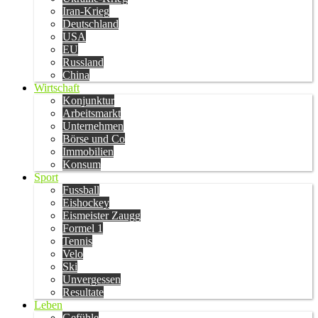
Iran-Krieg
Deutschland
USA
EU
Russland
China
Wirtschaft
Konjunktur
Arbeitsmarkt
Unternehmen
Börse und Co
Immobilien
Konsum
Sport
Fussball
Eishockey
Eismeister Zaugg
Formel 1
Tennis
Velo
Ski
Unvergessen
Resultate
Leben
Gefühle