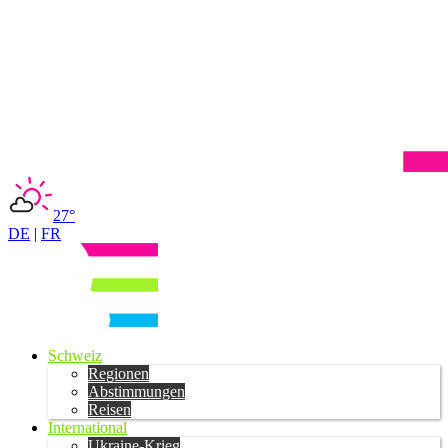
27°
DE
|
FR
Schweiz
Regionen
Abstimmungen
Reisen
International
Ukraine-Krieg