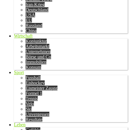
Iran-Krieg
Deutschland
USA
EU
Russland
China
Wirtschaft
Konjunktur
Arbeitsmarkt
Unternehmen
Börse und Co
Immobilien
Konsum
Sport
Fussball
Eishockey
Eismeister Zaugg
Formel 1
Tennis
Velo
Ski
Unvergessen
Resultate
Leben
Gefühle