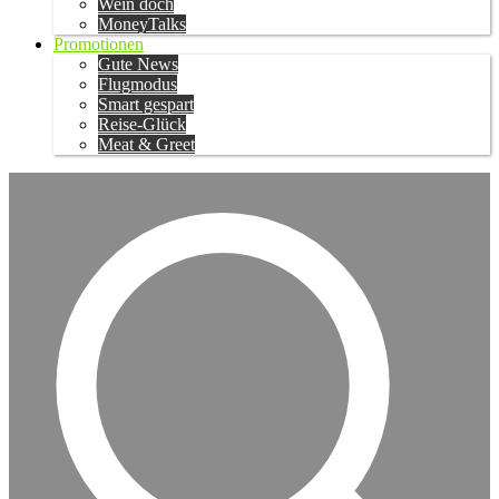
Wein doch
MoneyTalks
Promotionen
Gute News
Flugmodus
Smart gespart
Reise-Glück
Meat & Greet