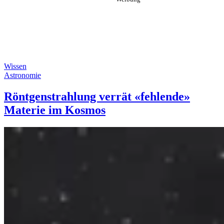
Wissen
Astronomie
Röntgenstrahlung verrät «fehlende»
Materie im Kosmos