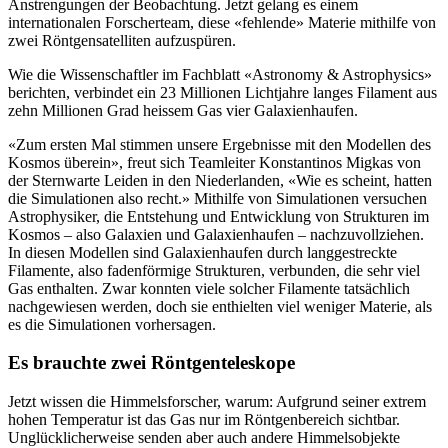
Anstrengungen der Beobachtung. Jetzt gelang es einem
internationalen Forscherteam, diese «fehlende» Materie mithilfe von
zwei Röntgensatelliten aufzuspüren.
Wie die Wissenschaftler im Fachblatt «Astronomy & Astrophysics»
berichten, verbindet ein 23 Millionen Lichtjahre langes Filament aus
zehn Millionen Grad heissem Gas vier Galaxienhaufen.
«Zum ersten Mal stimmen unsere Ergebnisse mit den Modellen des
Kosmos überein», freut sich Teamleiter Konstantinos Migkas von
der Sternwarte Leiden in den Niederlanden, «Wie es scheint, hatten
die Simulationen also recht.» Mithilfe von Simulationen versuchen
Astrophysiker, die Entstehung und Entwicklung von Strukturen im
Kosmos – also Galaxien und Galaxienhaufen – nachzuvollziehen.
In diesen Modellen sind Galaxienhaufen durch langgestreckte
Filamente, also fadenförmige Strukturen, verbunden, die sehr viel
Gas enthalten. Zwar konnten viele solcher Filamente tatsächlich
nachgewiesen werden, doch sie enthielten viel weniger Materie, als
es die Simulationen vorhersagen.
Es brauchte zwei Röntgenteleskope
Jetzt wissen die Himmelsforscher, warum: Aufgrund seiner extrem
hohen Temperatur ist das Gas nur im Röntgenbereich sichtbar.
Unglücklicherweise senden aber auch andere Himmelsobjekte