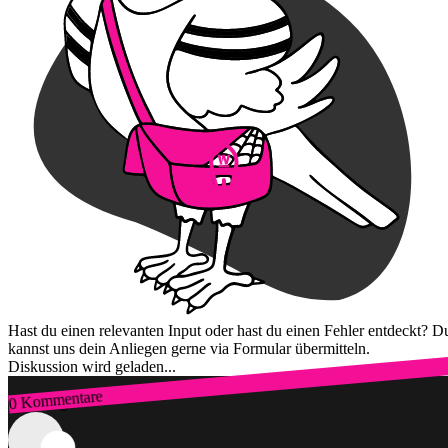
Hast du einen relevanten Input oder hast du einen Fehler entdeckt? D
kannst uns dein Anliegen gerne via Formular übermitteln.
Diskussion wird geladen...
0 Kommentare
Zum Login