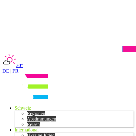
20°
DE
|
FR
Schweiz
Regionen
Abstimmungen
Reisen
International
Ukraine-Krieg