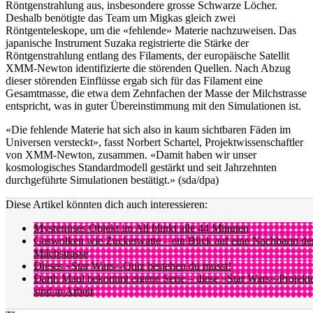
Röntgenstrahlung aus, insbesondere grosse Schwarze Löcher.
Deshalb benötigte das Team um Migkas gleich zwei
Röntgenteleskope, um die «fehlende» Materie nachzuweisen. Das
japanische Instrument Suzaka registrierte die Stärke der
Röntgenstrahlung entlang des Filaments, der europäische Satellit
XMM-Newton identifizierte die störenden Quellen. Nach Abzug
dieser störenden Einflüsse ergab sich für das Filament eine
Gesamtmasse, die etwa dem Zehnfachen der Masse der Milchstrasse
entspricht, was in guter Übereinstimmung mit den Simulationen ist.
«Die fehlende Materie hat sich also in kaum sichtbaren Fäden im
Universen versteckt», fasst Norbert Schartel, Projektwissenschaftler
von XMM-Newton, zusammen. «Damit haben wir unser
kosmologisches Standardmodell gestärkt und seit Jahrzehnten
durchgeführte Simulationen bestätigt.» (sda/dpa)
Diese Artikel könnten dich auch interessieren:
Mysteriöses Objekt im All blinkt alle 44 Minuten
Gaswolken wie Zuckerwatte – ein Blick auf eine Nachbarin de
Milchstrasse
Dieses «Star Wars»-Quiz bestehen du musst!
Darth Maul bekommt eigene Serie – diese «Star Wars»-Projekt
sind in Arbeit