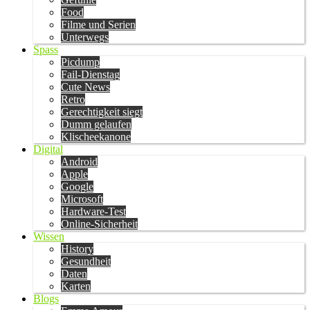
Food
Filme und Serien
Unterwegs
Spass
Picdump
Fail-Dienstag
Cute News
Retro
Gerechtigkeit siegt
Dumm gelaufen
Klischeekanone
Digital
Android
Apple
Google
Microsoft
Hardware-Test
Online-Sicherheit
Wissen
History
Gesundheit
Daten
Karten
Blogs