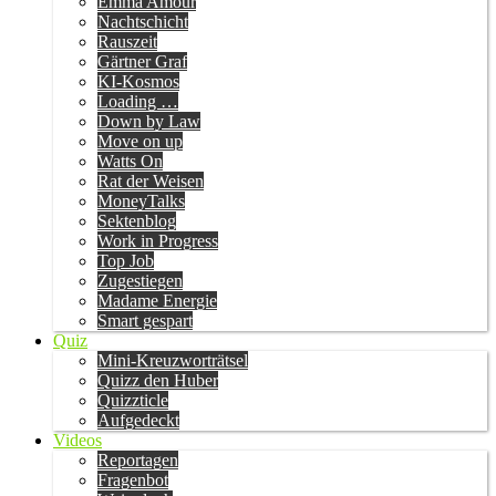
Emma Amour
Nachtschicht
Rauszeit
Gärtner Graf
KI-Kosmos
Loading …
Down by Law
Move on up
Watts On
Rat der Weisen
MoneyTalks
Sektenblog
Work in Progress
Top Job
Zugestiegen
Madame Energie
Smart gespart
Quiz
Mini-Kreuzworträtsel
Quizz den Huber
Quizzticle
Aufgedeckt
Videos
Reportagen
Fragenbot