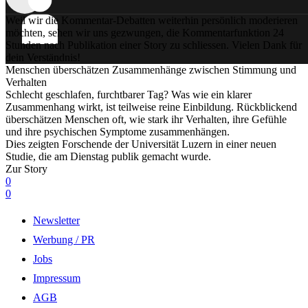
Weil wir die Kommentar-Debatten weiterhin persönlich moderieren
möchten, sehen wir uns gezwungen, die Kommentarfunktion 24
Stunden nach Publikation einer Story zu schliessen. Vielen Dank für
dein Verständnis!
Menschen überschätzen Zusammenhänge zwischen Stimmung und
Verhalten
Schlecht geschlafen, furchtbarer Tag? Was wie ein klarer
Zusammenhang wirkt, ist teilweise reine Einbildung. Rückblickend
überschätzen Menschen oft, wie stark ihr Verhalten, ihre Gefühle
und ihre psychischen Symptome zusammenhängen.
Dies zeigten Forschende der Universität Luzern in einer neuen
Studie, die am Dienstag publik gemacht wurde.
Zur Story
0
0
Newsletter
Werbung / PR
Jobs
Impressum
AGB