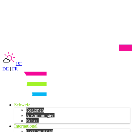
19°
DE
|
FR
Schweiz
Regionen
Abstimmungen
Reisen
International
Ukraine-Krieg