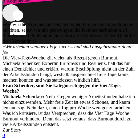
0 Kommentare
Zum Login
Weil wir die Kommentar-Debatten weiterhin persönlich moderieren
möchten, sehen wir uns gezwungen, die Kommentarfunktion 24
Stunden nach Publikation einer Story zu schliessen. Vielen Dank für
dein Verständnis!
«Wir arbeiten weniger als je zuvor – und sind ausgebrannter denn
je»
Die Vier-Tage-Woche gilt vielen als Rezept gegen Burnout.
Michaela Schenker, Expertin für Stress und Resilienz, hält das für
einen Denkfehler und erklärt, warum Erschöpfung nicht an der Zahl
der Arbeitsstunden hängt, weshalb ausgerechnet freie Tage krank
machen können und was stattdessen wirklich hilft.
Frau Schenker, sind Sie kategorisch gegen die Vier-Tage-
Woche?
Michaela Schenker:
Nein. Gegen weniger Arbeitsstunden habe ich
nichts einzuwenden. Mehr freie Zeit ist etwas Schönes, und kaum
jemand sagt Nein dazu, einen Tag pro Woche weniger zu arbeiten.
Was ich kritisiere, ist das Versprechen, dass die Vier-Tage-Woche
Burnout verhindere. Denn das setzt voraus, dass Burnout durch zu
viele Arbeitsstunden entsteht.
Zur Story
0