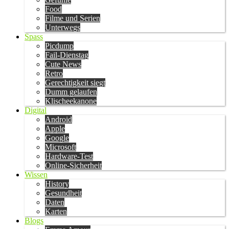
Food
Filme und Serien
Unterwegs
Spass
Picdump
Fail-Dienstag
Cute News
Retro
Gerechtigkeit siegt
Dumm gelaufen
Klischeekanone
Digital
Android
Apple
Google
Microsoft
Hardware-Test
Online-Sicherheit
Wissen
History
Gesundheit
Daten
Karten
Blogs