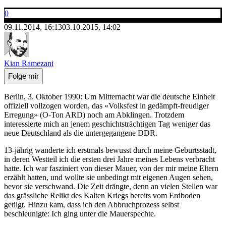
0
09.11.2014, 16:13
03.10.2015, 14:02
Kian Ramezani
Folge mir
Berlin, 3. Oktober 1990: Um Mitternacht war die deutsche Einheit
offiziell vollzogen worden, das «Volksfest in gedämpft-freudiger
Erregung» (O-Ton ARD) noch am Abklingen. Trotzdem
interessierte mich an jenem geschichtsträchtigen Tag weniger das
neue Deutschland als die untergegangene DDR.
13-jährig wanderte ich erstmals bewusst durch meine Geburtsstadt,
in deren Westteil ich die ersten drei Jahre meines Lebens verbracht
hatte. Ich war fasziniert von dieser Mauer, von der mir meine Eltern
erzählt hatten, und wollte sie unbedingt mit eigenen Augen sehen,
bevor sie verschwand. Die Zeit drängte, denn an vielen Stellen war
das grässliche Relikt des Kalten Kriegs bereits vom Erdboden
getilgt. Hinzu kam, dass ich den Abbruchprozess selbst
beschleunigte: Ich ging unter die Mauerspechte.