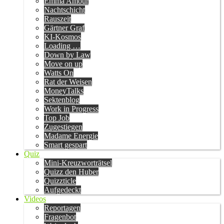
Emma Amour
Nachtschicht
Rauszeit
Gärtner Graf
KI-Kosmos
Loading …
Down by Law
Move on up
Watts On
Rat der Weisen
MoneyTalks
Sektenblog
Work in Progress
Top Job
Zugestiegen
Madame Energie
Smart gespart
Quiz
Mini-Kreuzworträtsel
Quizz den Huber
Quizzticle
Aufgedeckt
Videos
Reportagen
Fragenbot