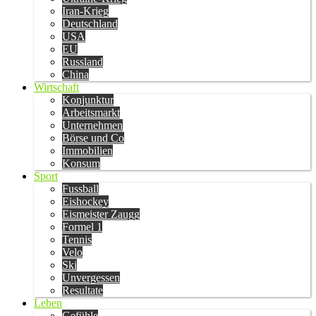
Iran-Krieg
Deutschland
USA
EU
Russland
China
Wirtschaft
Konjunktur
Arbeitsmarkt
Unternehmen
Börse und Co
Immobilien
Konsum
Sport
Fussball
Eishockey
Eismeister Zaugg
Formel 1
Tennis
Velo
Ski
Unvergessen
Resultate
Leben
Gefühle