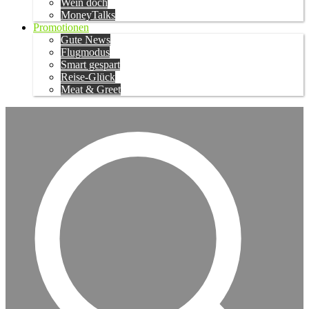
Wein doch
MoneyTalks
Promotionen
Gute News
Flugmodus
Smart gespart
Reise-Glück
Meat & Greet