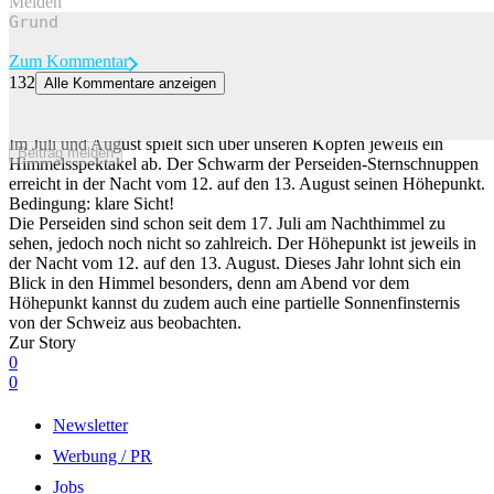
Melden
Zum Kommentar
132
Alle Kommentare anzeigen
Perfekte Bedingungen für den Höhepunkt: Was du zu den Perseiden
2026 wissen willst
Im Juli und August spielt sich über unseren Köpfen jeweils ein
Beitrag melden
Himmelsspektakel ab. Der Schwarm der Perseiden-Sternschnuppen
erreicht in der Nacht vom 12. auf den 13. August seinen Höhepunkt.
Bedingung: klare Sicht!
Die Perseiden sind schon seit dem 17. Juli am Nachthimmel zu
sehen, jedoch noch nicht so zahlreich. Der Höhepunkt ist jeweils in
der Nacht vom 12. auf den 13. August. Dieses Jahr lohnt sich ein
Blick in den Himmel besonders, denn am Abend vor dem
Höhepunkt kannst du zudem auch eine partielle Sonnenfinsternis
von der Schweiz aus beobachten.
Zur Story
0
0
Newsletter
Werbung / PR
Jobs