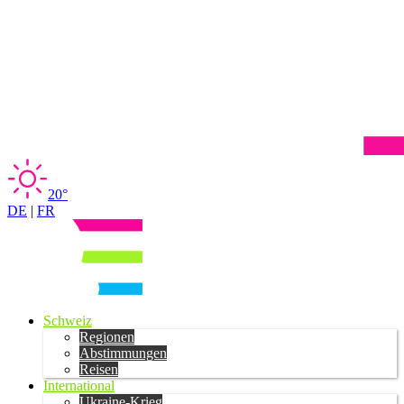
20°
DE
|
FR
Schweiz
Regionen
Abstimmungen
Reisen
International
Ukraine-Krieg