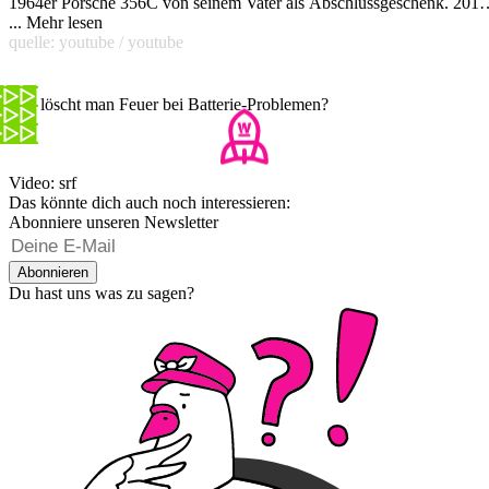
1964er Porsche 356C von seinem Vater als Abschlussgeschenk. 2016
fuhr Newmark immer noch seinen blauen Porsche, als der Meilenstan
...
Mehr lesen
auf
quelle: youtube / youtube
1'000'000 / 1'609'344 km
war. Sein Ansatz: Alle 3000 Meilen
bekam der Wagen einen Service.
Wie löscht man Feuer bei Batterie-Problemen?
Video: srf
Das könnte dich auch noch interessieren:
Abonniere unseren Newsletter
Abonnieren
Du hast uns was zu sagen?