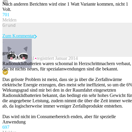
Nach anderen Berichten wird eine 1 Watt Variante kommen, nicht 1
Volt.
70
1
Melden
Zum Kommentar
goschi
19.01.2024 11:11
registriert Januar 2014
Beitrag melden
Radionuklidbatterien waren schonmal in Herzschrittmachern verbaut,
das ist nichts neues, für spezialanwendungen sind die bekannt.
Das grösste Problem ist meist, dass sie ja über die Zerfallswärme
elektrische Energie erzeugen, dies meist sehr ineffizient, so um die 6
Wirkungsgrad sind mir bei den in der Raumfahrt eingesetzten
Radionuklidbatterien bekannt, das bedingt ein sehr hohes Gewicht für
die angegebene Leistung, zudem nimmt die über die Zeit immer weite
ab, da logischerweise immer weniger Zerfallsprodukte entstehen.
Das wird nicht im Consumerbereich enden, aber für spezielle
Anwendung
69
7