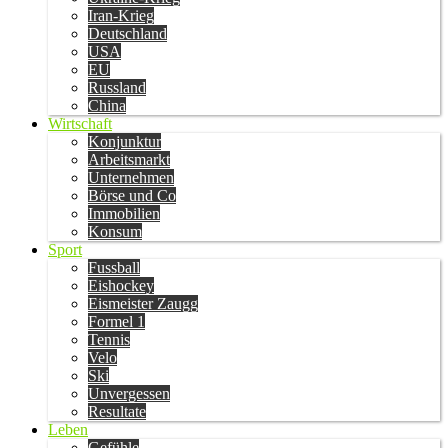
Iran-Krieg
Deutschland
USA
EU
Russland
China
Wirtschaft
Konjunktur
Arbeitsmarkt
Unternehmen
Börse und Co
Immobilien
Konsum
Sport
Fussball
Eishockey
Eismeister Zaugg
Formel 1
Tennis
Velo
Ski
Unvergessen
Resultate
Leben
Gefühle