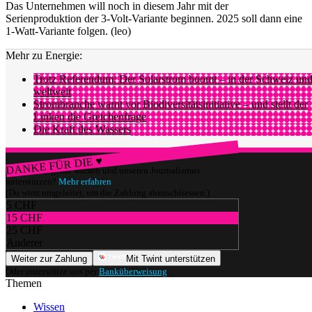
Das Unternehmen will noch in diesem Jahr mit der
Serienproduktion der 3-Volt-Variante beginnen. 2025 soll dann eine
1-Watt-Variante folgen. (leo)
Mehr zu Energie:
Trotz Referendum: Der Solarstrom boomt – in der Schweiz un
weltweit
Strombranche warnt vor Biodiversitätsinitiative – und stellt der
Linken die Gretchenfrage
Die Kraft des Wassers
DANKE FÜR DIE ♥
Würdest du gerne watson und unseren Journalismus
unterstützen?
Mehr erfahren
(Du wirst umgeleitet, um die Zahlung abzuschliessen.)
5 CHF
15 CHF
25 CHF
Anderer
Weiter zur Zahlung
Mit Twint unterstützen
Oder unterstütze uns per
Banküberweisung
.
Themen
Wissen