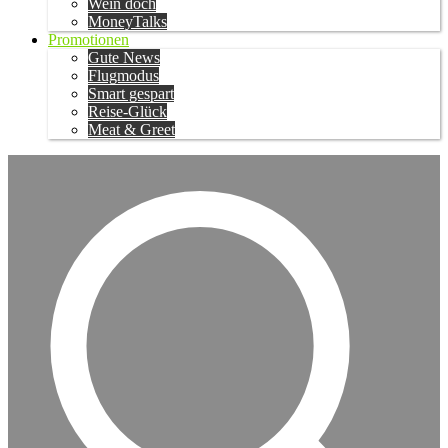
Wein doch
MoneyTalks
Promotionen
Gute News
Flugmodus
Smart gespart
Reise-Glück
Meat & Greet