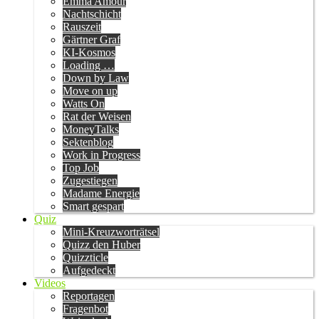
Emma Amour
Nachtschicht
Rauszeit
Gärtner Graf
KI-Kosmos
Loading …
Down by Law
Move on up
Watts On
Rat der Weisen
MoneyTalks
Sektenblog
Work in Progress
Top Job
Zugestiegen
Madame Energie
Smart gespart
Quiz
Mini-Kreuzworträtsel
Quizz den Huber
Quizzticle
Aufgedeckt
Videos
Reportagen
Fragenbot