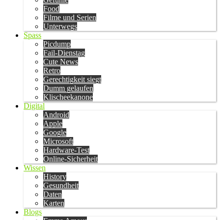
Food
Filme und Serien
Unterwegs
Spass
Picdump
Fail-Dienstag
Cute News
Retro
Gerechtigkeit siegt
Dumm gelaufen
Klischeekanone
Digital
Android
Apple
Google
Microsoft
Hardware-Test
Online-Sicherheit
Wissen
History
Gesundheit
Daten
Karten
Blogs