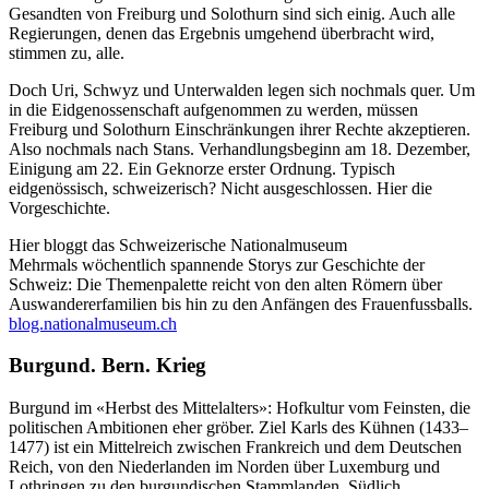
Gesandten von Freiburg und Solothurn sind sich einig. Auch alle
Regierungen, denen das Ergebnis umgehend überbracht wird,
stimmen zu, alle.
Doch Uri, Schwyz und Unterwalden legen sich nochmals quer. Um
in die Eidgenossenschaft aufgenommen zu werden, müssen
Freiburg und Solothurn Einschränkungen ihrer Rechte akzeptieren.
Also nochmals nach Stans. Verhandlungsbeginn am 18. Dezember,
Einigung am 22. Ein Geknorze erster Ordnung. Typisch
eidgenössisch, schweizerisch? Nicht ausgeschlossen. Hier die
Vorgeschichte.
Hier bloggt das Schweizerische Nationalmuseum
Mehrmals wöchentlich spannende Storys zur Geschichte der
Schweiz: Die Themenpalette reicht von den alten Römern über
Auswandererfamilien bis hin zu den Anfängen des Frauenfussballs.
blog.nationalmuseum.ch
Burgund. Bern. Krieg
Burgund im «Herbst des Mittelalters»: Hofkultur vom Feinsten, die
politischen Ambitionen eher gröber. Ziel Karls des Kühnen (1433–
1477) ist ein Mittelreich zwischen Frankreich und dem Deutschen
Reich, von den Niederlanden im Norden über Luxemburg und
Lothringen zu den burgundischen Stammlanden. Südlich