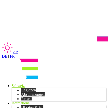
29°
DE
|
FR
Schweiz
Regionen
Abstimmungen
Reisen
International
Ukraine-Krieg