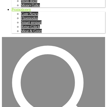
Wein doch
MoneyTalks
Promotionen
Gute News
Flugmodus
Smart gespart
Reise-Glück
Meat & Greet