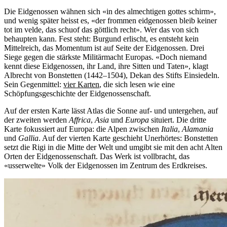
Die Eidgenossen wähnen sich «in des almechtigen gottes schirm»,
und wenig später heisst es, «der frommen eidgenossen bleib keiner
tot im velde, das schuof das göttlich recht». Wer das von sich
behaupten kann. Fest steht: Burgund erlischt, es entsteht kein
Mittelreich, das Momentum ist auf Seite der Eidgenossen. Drei
Siege gegen die stärkste Militärmacht Europas. «Doch niemand
kennt diese Eidgenossen, ihr Land, ihre Sitten und Taten», klagt
Albrecht von Bonstetten (1442–1504), Dekan des Stifts Einsiedeln.
Sein Gegenmittel:
vier Karten
, die sich lesen wie eine
Schöpfungsgeschichte der Eidgenossenschaft.
Auf der ersten Karte lässt Atlas die Sonne auf- und untergehen, auf
der zweiten werden
Affrica
,
Asia
und
Europa
situiert. Die dritte
Karte fokussiert auf Europa: die Alpen zwischen
Italia
,
Alamania
und
Gallia
. Auf der vierten Karte geschieht Unerhörtes: Bonstetten
setzt die Rigi in die Mitte der Welt und umgibt sie mit den acht Alten
Orten der Eidgenossenschaft. Das Werk ist vollbracht, das
«usserwelte» Volk der Eidgenossen im Zentrum des Erdkreises.