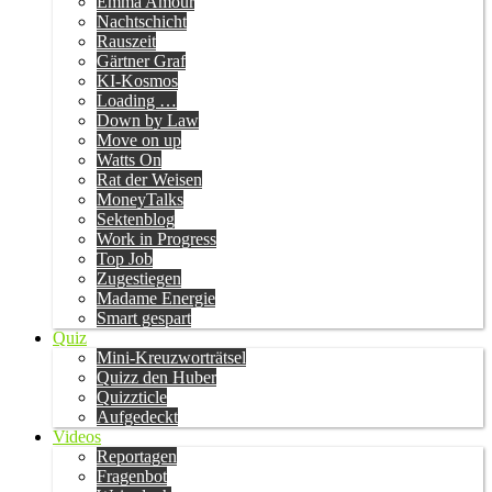
Emma Amour
Nachtschicht
Rauszeit
Gärtner Graf
KI-Kosmos
Loading …
Down by Law
Move on up
Watts On
Rat der Weisen
MoneyTalks
Sektenblog
Work in Progress
Top Job
Zugestiegen
Madame Energie
Smart gespart
Quiz
Mini-Kreuzworträtsel
Quizz den Huber
Quizzticle
Aufgedeckt
Videos
Reportagen
Fragenbot