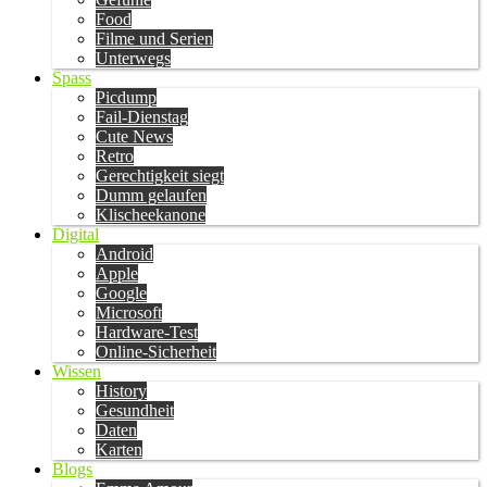
Food
Filme und Serien
Unterwegs
Spass
Picdump
Fail-Dienstag
Cute News
Retro
Gerechtigkeit siegt
Dumm gelaufen
Klischeekanone
Digital
Android
Apple
Google
Microsoft
Hardware-Test
Online-Sicherheit
Wissen
History
Gesundheit
Daten
Karten
Blogs