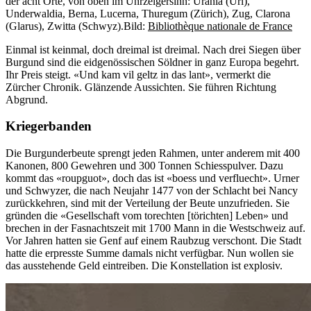
der acht Orte, von oben im Uhrzeigersinn: Urania (Uri),
Underwaldia, Berna, Lucerna, Thuregum (Zürich), Zug, Clarona
(Glarus), Zwitta (Schwyz).
Bild:
Bibliothèque nationale de France
Einmal ist keinmal, doch dreimal ist dreimal. Nach drei Siegen über
Burgund sind die eidgenössischen Söldner in ganz Europa begehrt.
Ihr Preis steigt. «Und kam vil geltz in das lant», vermerkt die
Zürcher Chronik. Glänzende Aussichten. Sie führen Richtung
Abgrund.
Krieger­ban­den
Die Burgunderbeute sprengt jeden Rahmen, unter anderem mit 400
Kanonen, 800 Gewehren und 300 Tonnen Schiesspulver. Dazu
kommt das «roupguot», doch das ist «boess und verfluecht». Urner
und Schwyzer, die nach Neujahr 1477 von der Schlacht bei Nancy
zurückkehren, sind mit der Verteilung der Beute unzufrieden. Sie
gründen die «Gesellschaft vom torechten [törichten] Leben» und
brechen in der Fasnachtszeit mit 1700 Mann in die Westschweiz auf.
Vor Jahren hatten sie Genf auf einem Raubzug verschont. Die Stadt
hatte die erpresste Summe damals nicht verfügbar. Nun wollen sie
das ausstehende Geld eintreiben. Die Konstellation ist explosiv.