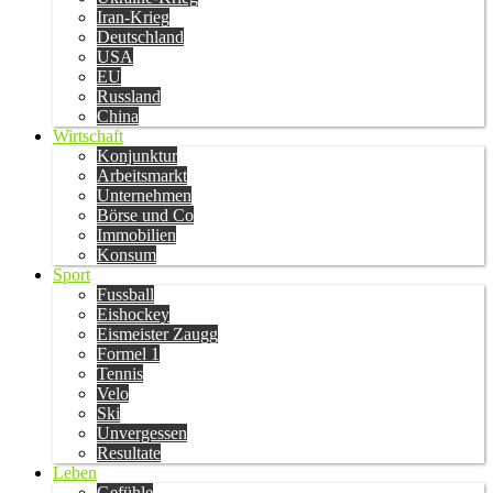
Iran-Krieg
Deutschland
USA
EU
Russland
China
Wirtschaft
Konjunktur
Arbeitsmarkt
Unternehmen
Börse und Co
Immobilien
Konsum
Sport
Fussball
Eishockey
Eismeister Zaugg
Formel 1
Tennis
Velo
Ski
Unvergessen
Resultate
Leben
Gefühle