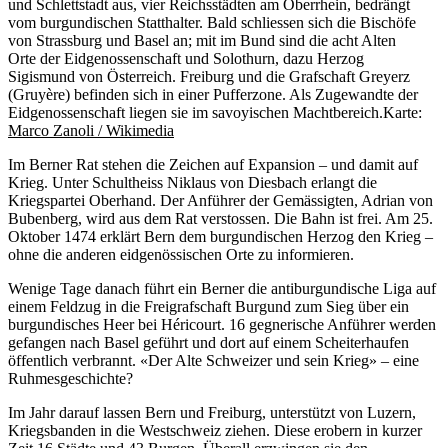
und Schlettstadt aus, vier Reichsstädten am Oberrhein, bedrängt
vom burgundischen Statthalter. Bald schliessen sich die Bischöfe
von Strassburg und Basel an; mit im Bund sind die acht Alten
Orte der Eidgenossenschaft und Solothurn, dazu Herzog
Sigismund von Österreich. Freiburg und die Grafschaft Greyerz
(Gruyère) befinden sich in einer Pufferzone. Als Zugewandte der
Eidgenossenschaft liegen sie im savoyischen Machtbereich.
Karte:
Marco Zanoli / Wikimedia
Im Berner Rat stehen die Zeichen auf Expansion – und damit auf
Krieg. Unter Schultheiss Niklaus von Diesbach erlangt die
Kriegspartei Oberhand. Der Anführer der Gemässigten, Adrian von
Bubenberg, wird aus dem Rat verstossen. Die Bahn ist frei. Am 25.
Oktober 1474 erklärt Bern dem burgundischen Herzog den Krieg –
ohne die anderen eidgenössischen Orte zu informieren.
Wenige Tage danach führt ein Berner die antiburgundische Liga auf
einem Feldzug in die Freigrafschaft Burgund zum Sieg über ein
burgundisches Heer bei Héricourt. 16 gegnerische Anführer werden
gefangen nach Basel geführt und dort auf einem Scheiterhaufen
öffentlich verbrannt. «Der Alte Schweizer und sein Krieg» – eine
Ruhmesgeschichte?
Im Jahr darauf lassen Bern und Freiburg, unterstützt von Luzern,
Kriegsbanden in die Westschweiz ziehen. Diese erobern in kurzer