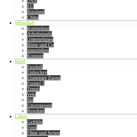
USA
EU
Russland
China
Wirtschaft
Konjunktur
Arbeitsmarkt
Unternehmen
Börse und Co
Immobilien
Konsum
Sport
Fussball
Eishockey
Eismeister Zaugg
Formel 1
Tennis
Velo
Ski
Unvergessen
Resultate
Leben
Gefühle
Food
Filme und Serien