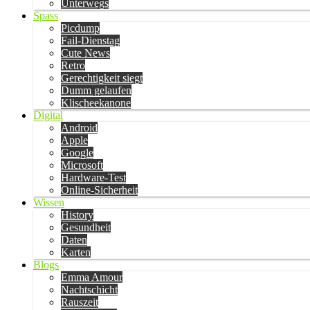
Unterwegs
Spass
Picdump
Fail-Dienstag
Cute News
Retro
Gerechtigkeit siegt
Dumm gelaufen
Klischeekanone
Digital
Android
Apple
Google
Microsoft
Hardware-Test
Online-Sicherheit
Wissen
History
Gesundheit
Daten
Karten
Blogs
Emma Amour
Nachtschicht
Rauszeit