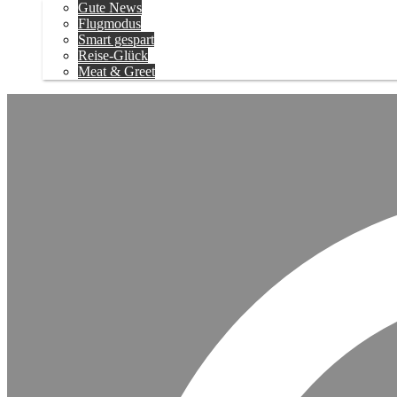
Gute News
Flugmodus
Smart gespart
Reise-Glück
Meat & Greet