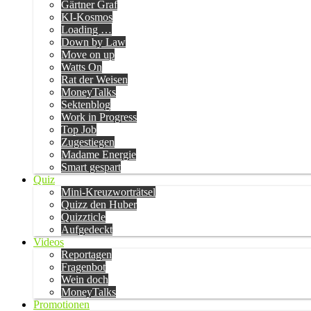
Gärtner Graf
KI-Kosmos
Loading …
Down by Law
Move on up
Watts On
Rat der Weisen
MoneyTalks
Sektenblog
Work in Progress
Top Job
Zugestiegen
Madame Energie
Smart gespart
Quiz
Mini-Kreuzworträtsel
Quizz den Huber
Quizzticle
Aufgedeckt
Videos
Reportagen
Fragenbot
Wein doch
MoneyTalks
Promotionen