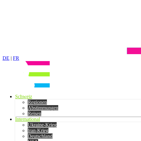
DE
|
FR
Schweiz
Regionen
Abstimmungen
Reisen
International
Ukraine-Krieg
Iran-Krieg
Deutschland