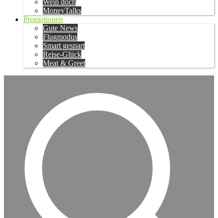
Wein doch
MoneyTalks
Promotionen
Gute News
Flugmodus
Smart gespart
Reise-Glück
Meat & Greet