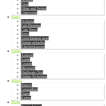
Food
Filme und Serien
Unterwegs
Spass
Picdump
Fail-Dienstag
Cute News
Retro
Gerechtigkeit siegt
Dumm gelaufen
Klischeekanone
Digital
Android
Apple
Google
Microsoft
Hardware-Test
Online-Sicherheit
Wissen
History
Gesundheit
Daten
Karten
Blogs