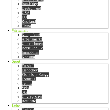
Iran-Krieg
Deutschland
USA
EU
Russland
China
Wirtschaft
Konjunktur
Arbeitsmarkt
Unternehmen
Börse und Co
Immobilien
Konsum
Sport
Fussball
Eishockey
Eismeister Zaugg
Formel 1
Tennis
Velo
Ski
Unvergessen
Resultate
Leben
Gefühle