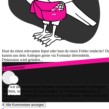
Hast du einen relevanten Input oder hast du einen Fehler entdeckt? D
kannst uns dein Anliegen gerne via Formular übermitteln.
Diskussion wird geladen...
4 Kommentare
Zum Login
Weil wir die Kommentar-Debatten weiterhin persönlich moderieren
möchten, sehen wir uns gezwungen, die Kommentarfunktion 24
Stunden nach Publikation einer Story zu schliessen. Vielen Dank für
dein Verständnis!
4
Alle Kommentare anzeigen