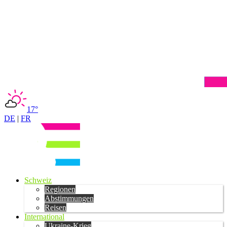
17°
DE
|
FR
Schweiz
Regionen
Abstimmungen
Reisen
International
Ukraine-Krieg