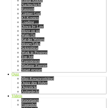
Emma Amour
Nachtschicht
Rauszeit
Gärtner Graf
KI-Kosmos
Loading …
Down by Law
Move on up
Watts On
Rat der Weisen
MoneyTalks
Sektenblog
Work in Progress
Top Job
Zugestiegen
Madame Energie
Smart gespart
Quiz
Mini-Kreuzworträtsel
Quizz den Huber
Quizzticle
Aufgedeckt
Videos
Reportagen
Fragenbot